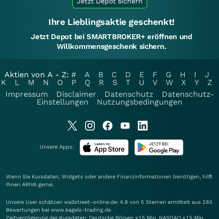
Jetzt Depot sichern
Ihre Lieblingsaktie geschenkt!
Jetzt Depot bei SMARTBROKER+ eröffnen und
Willkommensgeschenk sichern.
Aktien von A - Z:
#
A
B
C
D
E
F
G
H
I
J
K
L
M
N
O
P
Q
R
S
T
U
V
W
X
Y
Z
Impressum
Disclaimer
Datenschutz
Datenschutz-
Einstellungen
Nutzungsbedingungen
Unsere Apps:
Wenn Sie Kursdaten, Widgets oder andere Finanzinformationen benötigen, hilft
Ihnen
ARIVA
gerne.
Unsere User schätzen wallstreet-online.de: 4.8 von 5 Sternen ermittelt aus 285
Bewertungen bei www.kagels-trading.de
Zeitverzögerung der Kursdaten: Deutsche Börsen +15 Min. NASDAQ +15 Min.