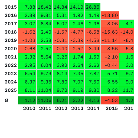
2015
7.88
18.42
14.84
14.19
26.85
2016
2.89
9.81
5.31
1.92
1.49
-18.80
2017
3.07
8.84
5.07
2.46
2.36
-8.06
4.11
2018
-1.62
2.40
-1.57
-4.77
-6.58
-15.63
-14.00
2019
-1.03
2.58
-0.81
-3.39
-4.58
-11.14
-8.43
2020
-0.68
2.57
-0.40
-2.57
-3.44
-8.56
-5.81
2021
2.32
5.64
3.25
1.74
1.59
-2.10
1.63
2022
2.95
6.04
3.92
2.64
2.62
-0.44
3.00
2023
6.54
9.79
8.13
7.35
7.87
5.71
9.77
2024
6.37
9.35
7.80
7.07
7.50
5.55
9.06
2025
8.11
11.04
9.72
9.19
9.80
8.22
11.73
Ø
1.12
11.06
6.21
3.22
4.13
-4.53
1.23
2010
2011
2012
2013
2014
2015
2016