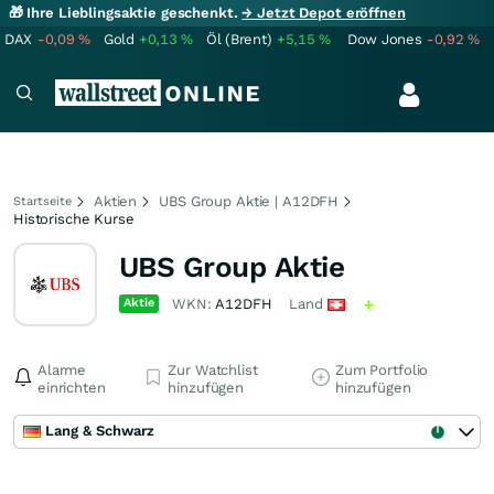
🎁 Ihre Lieblingsaktie geschenkt.
→ Jetzt Depot eröffnen
DAX
-0,09
%
Gold
+0,13
%
Öl (Brent)
+5,15
%
Dow Jones
-0,92
%
Aktien
UBS Group Aktie | A12DFH
Startseite
Historische Kurse
UBS Group Aktie
Aktie
WKN:
A12DFH
Land
Alarme
Zur Watchlist
Zum Portfolio
einrichten
hinzufügen
hinzufügen
Lang & Schwarz