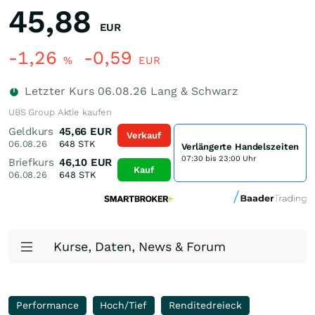
45,88
EUR
-1,26
-0,59
%
EUR
Letzter Kurs
06.08.26
Lang & Schwarz
UBS Group Aktie kaufen
Geldkurs
45,66
EUR
Verkauf
06.08.26
648
STK
Verlängerte Handelszeiten
07:30 bis 23:00 Uhr
Briefkurs
46,10
EUR
Kauf
06.08.26
648
STK
Kurse, Daten, News & Forum
Performance
Hoch/Tief
Renditedreieck