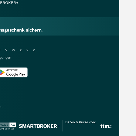
BROKER+
sgeschenk sichern.
U
V
W
X
Y
Z
gungen
r.
Daten & Kurse von: