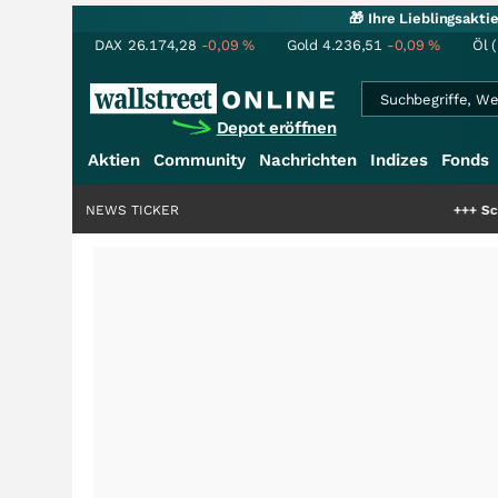
🎁 Ihre Lieblingsakt
DAX
26.174,28
-0,09
%
Gold
4.236,51
-0,09
%
Öl 
Depot eröffnen
Aktien
Community
Nachrichten
Indizes
Fonds
NEWS TICKER
+++
Schwere