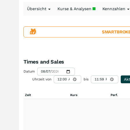
Übersicht
Kurse & Analysen
Kennzahlen
🎁
SMARTBROKER+
Times and Sales
Datum
Akt
Uhrzeit von
bis
Zeit
Kurs
Perf.