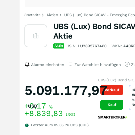
Aktien
UBS (Lux) Bond SICAV - Emerging Eco
Startseite
UBS (Lux) Bond SICAV
Aktie
Aktie
ISIN:
LU2895767460
WKN:
A40R
Alarme einrichten
Zur Watchlist hinzufügen
Zu
UBS (Lux) Bond SIC
5.091.177,97
Verkauf
H
V
M
+0,17
Kauf
N
USD
%
+8.839,83
USD
Letzter Kurs
05.08.26
UBS (CHF)