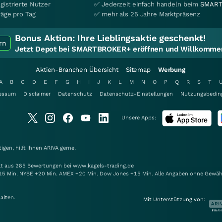
gistrierte Nutzer
✅ Jederzeit einfach handeln beim
SMART
räge pro Tag
✅ mehr als 25 Jahre Marktpräsenz
Bonus Aktion:
Ihre Lieblingsaktie geschenkt!
rn
Jetzt Depot bei SMARTBROKER+ eröffnen und Willkommen
Aktien-Branchen Übersicht
Sitemap
Werbung
A
B
C
D
E
F
G
H
I
J
K
L
M
N
O
P
Q
R
S
T
essum
Disclaimer
Datenschutz
Datenschutz-Einstellungen
Nutzungsbedin
Unsere Apps:
gen, hilft Ihnen
ARIVA
gerne.
elt aus 285 Bewertungen bei www.kagels-trading.de
15 Min. NYSE +20 Min. AMEX +20 Min. Dow Jones +15 Min. Alle Angaben ohne Gewäh
alten.
Mit Unterstützung von: