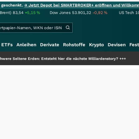
ie geschenkt.
→ Jetzt Depot bei SMARTBROKER+ eröffnen und Willkom
(Brent)
83,54
+5,15
%
Dow Jones
53.901,32
-0,92
%
US Tech 1
ETFs
Anleihen
Derivate
Rohstoffe
Krypto
Devisen
Fest
 Seltene Erden: Entsteht hier die nächste Milliardenstory?
+++