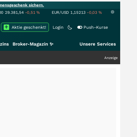
mensgeschenk sichern.
00
29.381,54
-0,51
%
EUR/USD
1,15213
-0,03
%
Aktie geschenkt!
Login
Push-Kurse
zins
Broker-Magazin ✨
Unsere Services
Anzeige