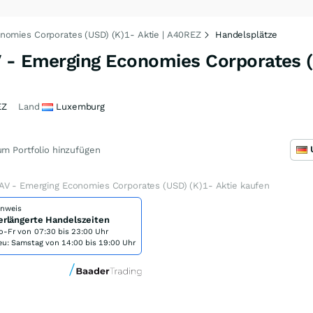
nomies Corporates (USD) (K)1- Aktie | A40REZ
Handelsplätze
 - Emerging Economies Corporates 
EZ
Land
Luxemburg
m Portfolio hinzufügen
AV - Emerging Economies Corporates (USD) (K)1- Aktie kaufen
inweis
erlängerte Handelszeiten
o-Fr von
07:30 bis 23:00 Uhr
eu: Samstag von 14:00 bis 19:00 Uhr