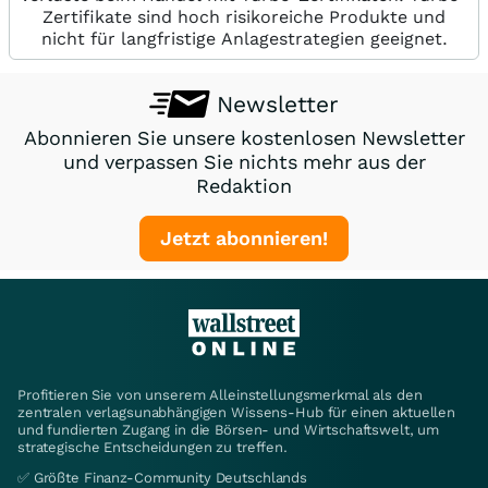
Zertifikate sind hoch risikoreiche Produkte und
nicht für langfristige Anlagestrategien geeignet.
Newsletter
Abonnieren Sie unsere kostenlosen Newsletter
und verpassen Sie nichts mehr aus der
Redaktion
Jetzt abonnieren!
Profitieren Sie von unserem Alleinstellungsmerkmal als den
zentralen verlagsunabhängigen Wissens-Hub für einen aktuellen
und fundierten Zugang in die Börsen- und Wirtschaftswelt, um
strategische Entscheidungen zu treffen.
✅ Größte Finanz-Community Deutschlands