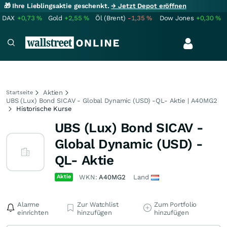
🎁 Ihre Lieblingsaktie geschenkt.
→ Jetzt Depot eröffnen
DAX
+0,73
%
Gold
+2,55
%
Öl (Brent)
-1,35
%
Dow Jones
+0,30
%
Aktien
Startseite
UBS (Lux) Bond SICAV - Global Dynamic (USD) -QL- Aktie | A40MG2
Historische Kurse
UBS (Lux) Bond SICAV -
Global Dynamic (USD) -
QL- Aktie
Aktie
WKN:
A40MG2
Land
Alarme
Zur Watchlist
Zum Portfolio
einrichten
hinzufügen
hinzufügen