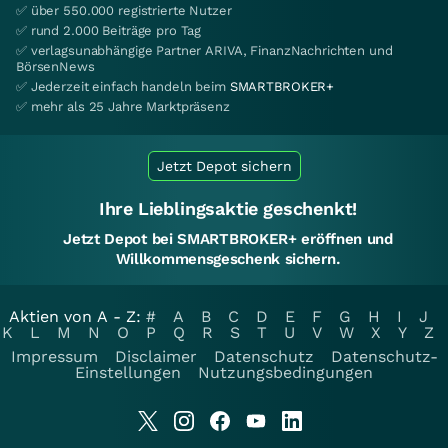
✅ über 550.000 registrierte Nutzer
✅ rund 2.000 Beiträge pro Tag
✅ verlagsunabhängige Partner ARIVA, FinanzNachrichten und
BörsenNews
✅ Jederzeit einfach handeln beim
SMARTBROKER+
✅ mehr als 25 Jahre Marktpräsenz
Jetzt Depot sichern
Ihre Lieblingsaktie geschenkt!
Jetzt Depot bei SMARTBROKER+ eröffnen und
Willkommensgeschenk sichern.
Aktien von A - Z:
#
A
B
C
D
E
F
G
H
I
J
K
L
M
N
O
P
Q
R
S
T
U
V
W
X
Y
Z
Impressum
Disclaimer
Datenschutz
Datenschutz-
Einstellungen
Nutzungsbedingungen