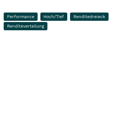
Performance
Hoch/Tief
Renditedreieck
Renditeverteilung