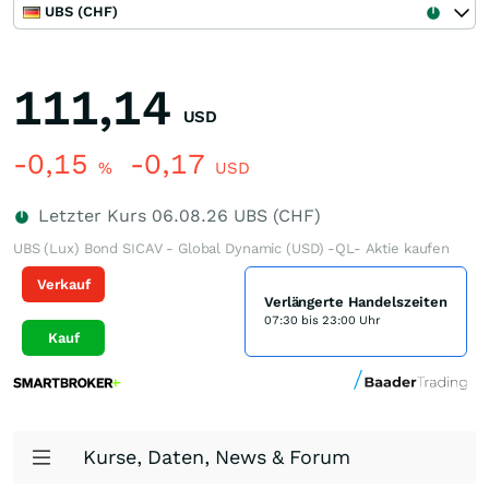
UBS (CHF)
111,14
USD
-0,15
-0,17
%
USD
Letzter Kurs
06.08.26
UBS (CHF)
UBS (Lux) Bond SICAV - Global Dynamic (USD) -QL- Aktie kaufen
Verkauf
Verlängerte Handelszeiten
07:30 bis 23:00 Uhr
Kauf
Kurse, Daten, News & Forum