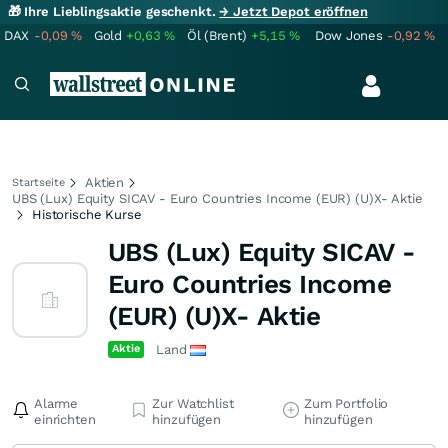
🎁 Ihre Lieblingsaktie geschenkt.
→ Jetzt Depot eröffnen
DAX
-0,09
%
Gold
+0,63
%
Öl (Brent)
+5,15
%
Dow Jones
-0,92
%
Aktien
Startseite
UBS (Lux) Equity SICAV - Euro Countries Income (EUR) (U)X- Aktie
Historische Kurse
UBS (Lux) Equity SICAV -
Euro Countries Income
(EUR) (U)X- Aktie
Aktie
Land
Alarme
Zur Watchlist
Zum Portfolio
einrichten
hinzufügen
hinzufügen