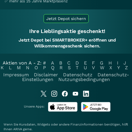
✅ mehr als 25 Jahre Marktpräsenz
Jetzt Depot sichern
Ihre Lieblingsaktie geschenkt!
Jetzt Depot bei SMARTBROKER+ eröffnen und
Willkommensgeschenk sichern.
Aktien von A - Z:
#
A
B
C
D
E
F
G
H
I
J
K
L
M
N
O
P
Q
R
S
T
U
V
W
X
Y
Z
Impressum
Disclaimer
Datenschutz
Datenschutz-
Einstellungen
Nutzungsbedingungen
Unsere Apps:
Wenn Sie Kursdaten, Widgets oder andere Finanzinformationen benötigen, hilft
Ihnen
ARIVA
gerne.