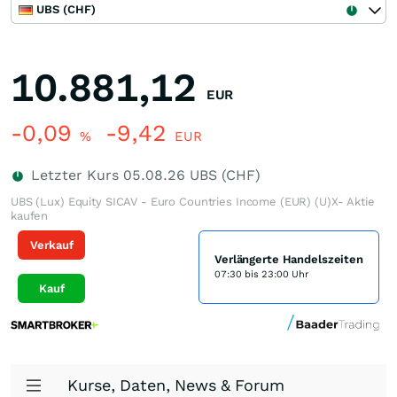
UBS (CHF)
10.881,12
EUR
-0,09
-9,42
%
EUR
Letzter Kurs
05.08.26
UBS (CHF)
UBS (Lux) Equity SICAV - Euro Countries Income (EUR) (U)X- Aktie
kaufen
Verkauf
Verlängerte Handelszeiten
07:30 bis 23:00 Uhr
Kauf
Kurse, Daten, News & Forum