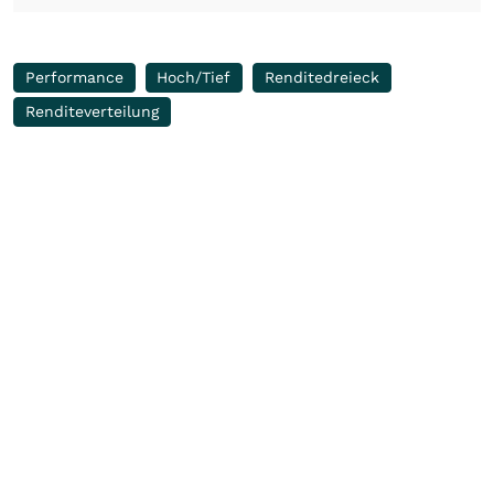
Performance
Hoch/Tief
Renditedreieck
Renditeverteilung