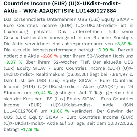
Countries Income (EUR) (U)X-UKdist-mdist-
Aktie - WKN: A2AQKT ISIN: LU1480127684
Das börsennotierte Unternehmen UBS (Lux) Equity SICAV -
Euro Countries Income (EUR) (U)X-UKdist-mdist- ist in
Luxemburg gelistet. Das Unternehmen hat seine
Geschäftsaktivitäten vorwiegend in der Branche Sonstige.
Die Aktie verzeichnet eine Jahresperformance von
+3,39
%
.
Die aktuelle Monatsperformance beträgt
+0,99
%
. Derzeit
notiert die Aktie
-2,88
%
unter ihrem 52-Wochen Hoch und
+9,07
%
über ihrem 52-Wochen Tief. Der aktuelle UBS
(Lux) Equity SICAV - Euro Countries Income (EUR) (U)X-
UKdist-mdist- Realtimekurs (
06.08.26
) liegt bei 7.864,97
€
.
Damit ist die UBS (Lux) Equity SICAV - Euro Countries
Income (EUR) (U)X-UKdist-mdist- Aktie (A2AQKT) in 24
Stunden um
+0,44
%
gestiegen. Auf 7 Tage gesehen hat
sich der Kurs der UBS (Lux) Equity SICAV - Euro Countries
Income (EUR) (U)X-UKdist-mdist- Aktie (ISIN
LU1480127684) um
+1,66
%
verändert. Der Gewinn der
UBS (Lux) Equity SICAV - Euro Countries Income (EUR)
(U)X-UKdist-mdist- Aktie auf 30 Tage, seit dem 10.07.2026,
beträgt
+1,29
%
.