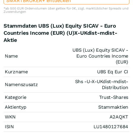
SMARTBROKER+ entdecken
*ab 500 EUR Ordervolumen über gettex für 0€, zzgl. marktüblicher Spreads und
Zuwendungen
Stammdaten UBS (Lux) Equity SICAV - Euro
Countries Income (EUR) (U)X-UKdist-mdist-
Aktie
UBS (Lux) Equity SICAV -
Name
Euro Countries Income
(EUR)
Kurzname
UBS Eq Eur CI
Shs -U-X-UKdist-mdist-
Namenszusatz
Distribution
Kategorie
Trust-Shares
Aktientyp
Stammaktien
WKN
A2AQKT
ISIN
LU1480127684