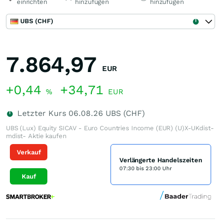
einrichten
hinzufügen
hinzufügen
UBS (CHF)
7.864,97
EUR
+0,44
+34,71
%
EUR
Letzter Kurs
06.08.26
UBS (CHF)
UBS (Lux) Equity SICAV - Euro Countries Income (EUR) (U)X-UKdist-
mdist- Aktie kaufen
Verkauf
Verlängerte Handelszeiten
07:30 bis 23:00 Uhr
Kauf