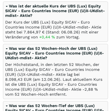
Was ist der aktuelle Kurs der UBS (Lux) Equity
SICAV - Euro Countries Income (EUR) (U)X-UKdist-
mdist- Aktie?
Der Kurs der UBS (Lux) Equity SICAV - Euro
Countries Income (EUR) (U)X-UKdist-mdist- Aktie
steht bei 7.864,97
€
(Stand:
06.08.26
) mit einer
Veränderung von
+0,44
%
zum Vortag.
Was war das 52 Wochen-Hoch der UBS (Lux)
Equity SICAV - Euro Countries Income (EUR) (U)X-
UKdist-mdist- Aktie?
Der Höchststand, in den letzten 52 Wochen, der
UBS (Lux) Equity SICAV - Euro Countries Income
(EUR) (U)X-UKdist-mdist- Aktie lag bei
8.098,43
EUR
(am
12.06.26
). Laut aktuellem Kurs
ist die UBS (Lux) Equity SICAV - Euro Countries
Income (EUR) (U)X-UKdist-mdist- Aktie -2,88
%
vom 52 Wochen-Hoch entfernt.
Was war das 52 Wochen-Tief der UBS (Lux)
Equity SICAV - Euro Countries Income (EUR) (U)X-