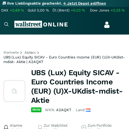
🎁 Ihre Lieblingsaktie geschenkt.
→ Jetzt Depot eröffnen
DAX
+0,69
%
Gold
0,00
%
Öl (Brent)
+0,02
%
Dow Jones
+0,25
%
Aktien
Startseite
UBS (Lux) Equity SICAV - Euro Countries Income (EUR) (U)X-UKdist-
mdist- Aktie | A2AQKT
UBS (Lux) Equity SICAV -
Euro Countries Income
(EUR) (U)X-UKdist-mdist-
Aktie
Aktie
WKN:
A2AQKT
Land
Alarme
Zur Watchlist
Zum Portfolio