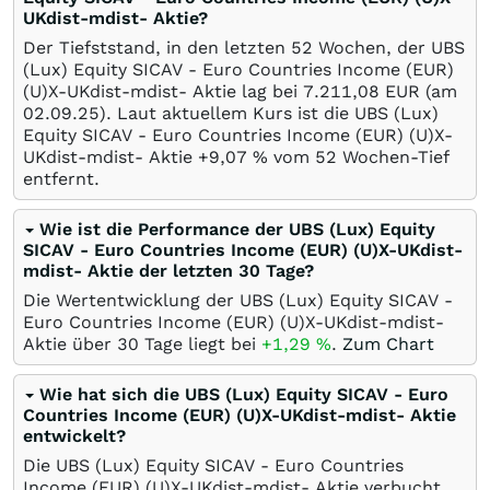
UKdist-mdist- Aktie?
Der Tiefststand, in den letzten 52 Wochen, der UBS
(Lux) Equity SICAV - Euro Countries Income (EUR)
(U)X-UKdist-mdist- Aktie lag bei 7.211,08
EUR
(am
02.09.25
). Laut aktuellem Kurs ist die UBS (Lux)
Equity SICAV - Euro Countries Income (EUR) (U)X-
UKdist-mdist- Aktie +9,07
%
vom 52 Wochen-Tief
entfernt.
Wie ist die Performance der UBS (Lux) Equity
SICAV - Euro Countries Income (EUR) (U)X-UKdist-
mdist- Aktie der letzten 30 Tage?
Die Wertentwicklung der UBS (Lux) Equity SICAV -
Euro Countries Income (EUR) (U)X-UKdist-mdist-
Aktie über 30 Tage liegt bei
+1,29
%
.
Zum Chart
Wie hat sich die UBS (Lux) Equity SICAV - Euro
Countries Income (EUR) (U)X-UKdist-mdist- Aktie
entwickelt?
Die UBS (Lux) Equity SICAV - Euro Countries
Income (EUR) (U)X-UKdist-mdist- Aktie verbucht