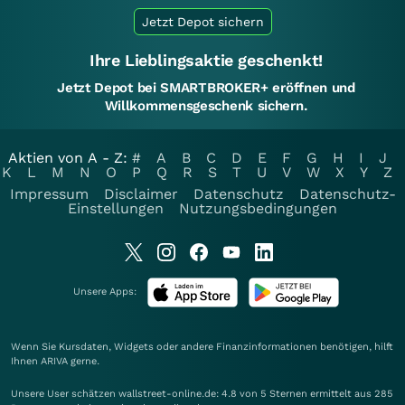
Jetzt Depot sichern
Ihre Lieblingsaktie geschenkt!
Jetzt Depot bei SMARTBROKER+ eröffnen und
Willkommensgeschenk sichern.
Aktien von A - Z:
#
A
B
C
D
E
F
G
H
I
J
K
L
M
N
O
P
Q
R
S
T
U
V
W
X
Y
Z
Impressum
Disclaimer
Datenschutz
Datenschutz-
Einstellungen
Nutzungsbedingungen
Unsere Apps:
Wenn Sie Kursdaten, Widgets oder andere Finanzinformationen benötigen, hilft
Ihnen
ARIVA
gerne.
Unsere User schätzen wallstreet-online.de: 4.8 von 5 Sternen ermittelt aus 285