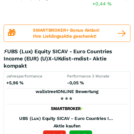
+0,44
%
SMARTBROKER+ Bonus Aktion!
🎁
Ihre Lieblingsaktie geschenkt!
⚡UBS (Lux) Equity SICAV - Euro Countries
Income (EUR) (U)X-UKdist-mdist- Aktie
kompakt
Jahresperformance
Performance 3 Monate
+5,96
%
-0,05
%
wallstreetONLINE Bewertung
⭐
⭐
⭐
UBS (Lux) Equity SICAV - Euro Countries Income (EUR) (U)X-UKdist-mdist-
Aktie kaufen