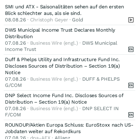
SMI und ATX - Saisonalitäten sehen auf den ersten
Blick schlechter aus, als sie sind.
08.08.26
· Christoph Geyer ·
Gold
DWS Municipal Income Trust Declares Monthly
Distribution
07.08.26
· Business Wire (engl.) ·
DWS Municipal
Income Trust
Duff & Phelps Utility and Infrastructure Fund Inc.
Discloses Sources of Distribution – Section 19(a)
Notice
07.08.26
· Business Wire (engl.) ·
DUFF & PHELPS
G/COM
DNP Select Income Fund Inc. Discloses Sources of
Distribution – Section 19(a) Notice
07.08.26
· Business Wire (engl.) ·
DNP SELECT IN
F/COM
ROUNDUP/Aktien Europa Schluss: EuroStoxx nach US-
Jobdaten weiter auf Rekordkurs
07.08.26
· dpa-AFX ·
Allianz