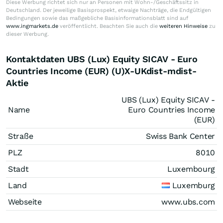
Diese Werbung richtet sich nur an Personen mit Wohn-/Geschäftssitz in
Deutschland. Der jeweilige Basisprospekt, etwaige Nachträge, die Endgültigen
Bedingungen sowie das maßgebliche Basisinformationsblatt sind auf
www.ingmarkets.de
veröffentlicht. Beachten Sie auch die
weiteren Hinweise
zu
dieser Werbung.
Kontaktdaten UBS (Lux) Equity SICAV - Euro
Countries Income (EUR) (U)X-UKdist-mdist-
Aktie
UBS (Lux) Equity SICAV -
Name
Euro Countries Income
(EUR)
Straße
Swiss Bank Center
PLZ
8010
Stadt
Luxembourg
Land
Luxemburg
Webseite
www.ubs.com