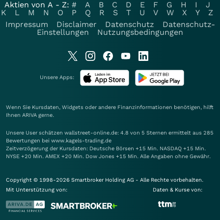
Aktien von A - Z:
#
A
B
C
D
E
F
G
H
I
J
K
L
M
N
O
P
Q
R
S
T
U
V
W
X
Y
Z
Impressum
Disclaimer
Datenschutz
Datenschutz-
Einstellungen
Nutzungsbedingungen
Unsere Apps:
Wenn Sie Kursdaten, Widgets oder andere Finanzinformationen benötigen, hilft
Ihnen
ARIVA
gerne.
Unsere User schätzen wallstreet-online.de: 4.8 von 5 Sternen ermittelt aus 285
Bewertungen bei www.kagels-trading.de
Zeitverzögerung der Kursdaten: Deutsche Börsen +15 Min. NASDAQ +15 Min.
NYSE +20 Min. AMEX +20 Min. Dow Jones +15 Min. Alle Angaben ohne Gewähr.
Copyright © 1998-2026 Smartbroker Holding AG - Alle Rechte vorbehalten.
Mit Unterstützung von:
Daten & Kurse von: