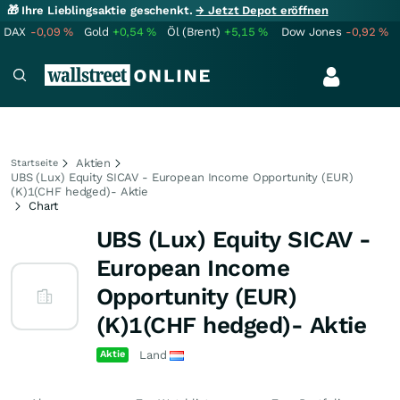
🎁 Ihre Lieblingsaktie geschenkt.
→ Jetzt Depot eröffnen
DAX
-0,09
%
Gold
+0,54
%
Öl (Brent)
+5,15
%
Dow Jones
-0,92
%
Aktien
Startseite
UBS (Lux) Equity SICAV - European Income Opportunity (EUR)
(K)1(CHF hedged)- Aktie
Chart
UBS (Lux) Equity SICAV -
European Income
Opportunity (EUR)
(K)1(CHF hedged)- Aktie
Aktie
Land