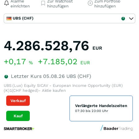
Alarme
Zur Watchlist
Zum Portfolio
einrichten
hinzufügen
hinzufügen
UBS (CHF)
4.286.528,76
EUR
+0,17
+7.185,02
%
EUR
Letzter Kurs
05.08.26
UBS (CHF)
UBS (Lux) Equity SICAV - European Income Opportunity (EUR)
(K)1(CHF hedged)- Aktie kaufen
Verkauf
Verlängerte Handelszeiten
07:30 bis 23:00 Uhr
Kauf