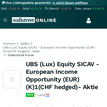
🎁 Ihre Lieblingsaktie geschenkt.
→ Jetzt Depot eröffnen
DAX
-0,51
%
Gold
+0,31
%
Öl (Brent)
-0,42
%
Dow Jones
+0,46
%
Aktien
Startseite
UBS (Lux) Equity SICAV - European Income Opportunity (EUR)
(K)1(CHF hedged)- Aktie
Historische Kurse
UBS (Lux) Equity SICAV -
European Income
Opportunity (EUR)
(K)1(CHF hedged)- Aktie
Aktie
Land