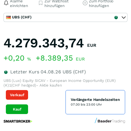
Alarme
Zur Watchlist
Zum Portfolio
einrichten
hinzufügen
hinzufügen
UBS (CHF)
4.279.343,74
EUR
+0,20
+8.389,35
%
EUR
Letzter Kurs
04.08.26
UBS (CHF)
UBS (Lux) Equity SICAV - European Income Opportunity (EUR)
(K)1(CHF hedged)- Aktie kaufen
Verkauf
Verlängerte Handelszeiten
07:30 bis 23:00 Uhr
Kauf