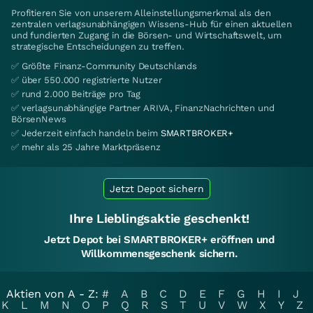
Profitieren Sie von unserem Alleinstellungsmerkmal als den
zentralen verlagsunabhängigen Wissens-Hub für einen aktuellen
und fundierten Zugang in die Börsen- und Wirtschaftswelt, um
strategische Entscheidungen zu treffen.
✅ Größte Finanz-Community Deutschlands
✅ über 550.000 registrierte Nutzer
✅ rund 2.000 Beiträge pro Tag
✅ verlagsunabhängige Partner ARIVA, FinanzNachrichten und
BörsenNews
✅ Jederzeit einfach handeln beim
SMARTBROKER+
✅ mehr als 25 Jahre Marktpräsenz
Jetzt Depot sichern
Ihre Lieblingsaktie geschenkt!
Jetzt Depot bei SMARTBROKER+ eröffnen und
Willkommensgeschenk sichern.
Aktien von A - Z:
#
A
B
C
D
E
F
G
H
I
J
K
L
M
N
O
P
Q
R
S
T
U
V
W
X
Y
Z