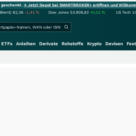
ie geschenkt.
→ Jetzt Depot bei SMARTBROKER+ eröffnen und Willkom
(Brent)
82,36
-1,41
%
Dow Jones
53.906,82
+0,01
%
US Tech 1
ETFs
Anleihen
Derivate
Rohstoffe
Krypto
Devisen
Fest