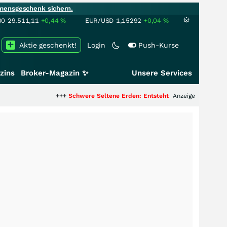
mensgeschenk sichern.
00
29.511,11
+0,44
%
EUR/USD
1,15292
+0,04
%
Aktie geschenkt!
Login
Push-Kurse
zins
Broker-Magazin ✨
Unsere Services
+++
Schwere Seltene Erden: Entsteht hier die nächste Milliarde
Anzeige