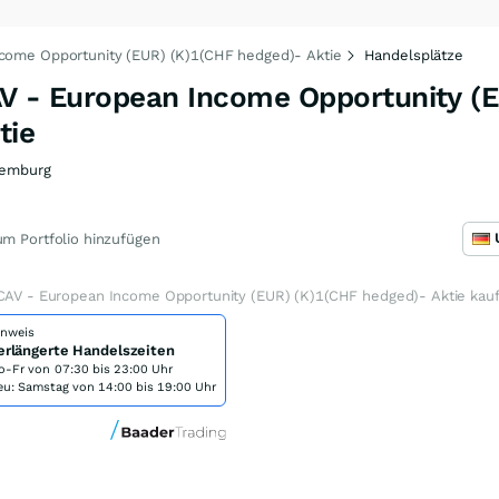
ncome Opportunity (EUR) (K)1(CHF hedged)- Aktie
Handelsplätze
AV - European Income Opportunity (
tie
emburg
m Portfolio hinzufügen
ICAV - European Income Opportunity (EUR) (K)1(CHF hedged)- Aktie kau
inweis
erlängerte Handelszeiten
o-Fr von
07:30 bis 23:00 Uhr
eu: Samstag von 14:00 bis 19:00 Uhr