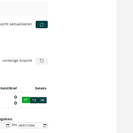
sicht aktualisieren
vorherige Ansicht
 Geld/Brief
Details
0
RT
TS
HK
0
ngeben:
bis