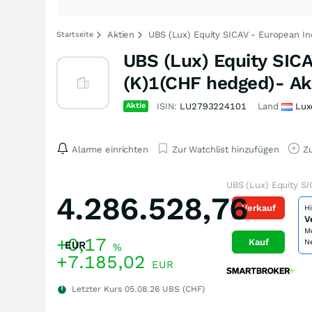
Aktien
UBS (Lux) Equity SICAV - European I
Startseite
UBS (Lux) Equity SIC
(K)1(CHF hedged)- Ak
Aktie
ISIN:
LU2793224101
Land
Lux
Alarme einrichten
Zur Watchlist hinzufügen
Zu
UBS (Lux) Equity S
4.286.528,76
Verkauf
H
V
M
+0,17
Kauf
N
EUR
%
+7.185,02
EUR
Letzter Kurs
05.08.26
UBS (CHF)