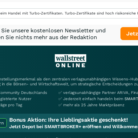
eim Handel mit Turbo-Zertifikaten. Turbo-Zertifikate sind hoch risikoreiche P
 Sie unsere kostenlosen Newsletter und
Jetz
n Sie nichts mehr aus der Redaktion
instellungsmerkmal als den zentralen verlagsunabhängigen Wissens-Hub 
 in die Börsen- und Wirtschaftswelt, um strategische Entscheidungen zu
Community Deutschlands
✅ verlagsunabhängige Partner ARIVA, Fi
gistrierte Nutzer
✅ Jederzeit einfach handeln beim
SMART
räge pro Tag
✅ mehr als 25 Jahre Marktpräsenz
Bonus Aktion:
Ihre Lieblingsaktie geschenkt!
rn
Jetzt Depot bei SMARTBROKER+ eröffnen und Willkommen