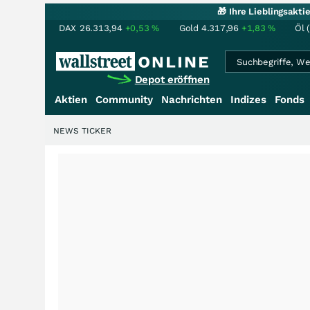
🎁 Ihre Lieblingsakt
DAX
26.313,94
+0,53
%
Gold
4.317,96
+1,83
%
Öl 
Depot eröffnen
Aktien
Community
Nachrichten
Indizes
Fonds
NEWS TICKER