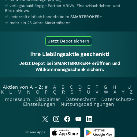
✅ verlagsunabhängige Partner ARIVA, FinanzNachrichten und
BörsenNews
✅ Jederzeit einfach handeln beim
SMARTBROKER+
✅ mehr als 25 Jahre Marktpräsenz
Jetzt Depot sichern
Ihre Lieblingsaktie geschenkt!
Jetzt Depot bei SMARTBROKER+ eröffnen und
Willkommensgeschenk sichern.
Aktien von A - Z:
#
A
B
C
D
E
F
G
H
I
J
K
L
M
N
O
P
Q
R
S
T
U
V
W
X
Y
Z
Impressum
Disclaimer
Datenschutz
Datenschutz-
Einstellungen
Nutzungsbedingungen
Unsere Apps: