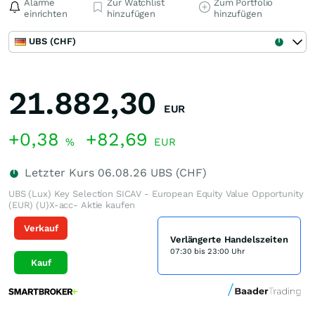
Alarme
Zur Watchlist
Zum Portfolio
einrichten
hinzufügen
hinzufügen
UBS (CHF)
21.882,30
EUR
+0,38
+82,69
%
EUR
Letzter Kurs
06.08.26
UBS (CHF)
UBS (Lux) Key Selection SICAV - European Equity Value Opportunity
(EUR) (U)X-acc- Aktie kaufen
Verkauf
Verlängerte Handelszeiten
07:30 bis 23:00 Uhr
Kauf