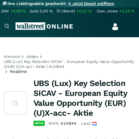
🎁 Ihre Lieblingsaktie geschenkt.
→ Jetzt Depot eröffnen
DAX
+0,69
%
Gold
0,00
%
Öl (Brent)
+0,02
%
Dow Jones
+0,25
%
Aktien
Startseite
UBS (Lux) Key Selection SICAV - European Equity Value Opportunity
(EUR) (U)X-acc- Aktie | A1H844
Realtime
UBS (Lux) Key Selection
SICAV - European Equity
Value Opportunity (EUR)
(U)X-acc- Aktie
Aktie
WKN:
A1H844
Land