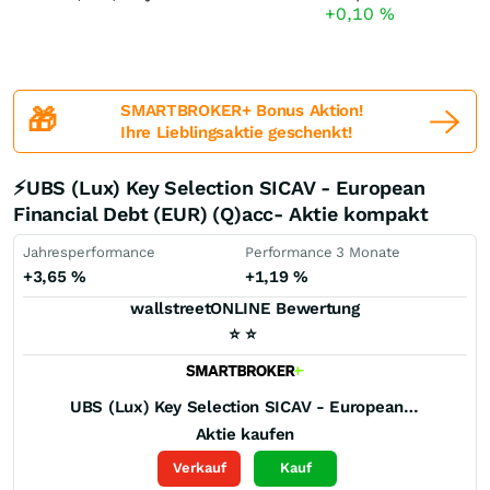
+0,10
%
SMARTBROKER+ Bonus Aktion!
🎁
Ihre Lieblingsaktie geschenkt!
⚡UBS (Lux) Key Selection SICAV - European
Financial Debt (EUR) (Q)acc- Aktie kompakt
Jahresperformance
Performance 3 Monate
+3,65
%
+1,19
%
wallstreetONLINE Bewertung
⭐
⭐
UBS (Lux) Key Selection SICAV - European Financial Debt (EUR) (Q)acc-
Aktie kaufen
Verkauf
Kauf