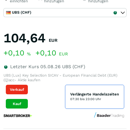
einrichten
hinzufügen
hinzufügen
UBS (CHF)
104,64
EUR
+0,10
+0,10
%
EUR
Letzter Kurs
05.08.26
UBS (CHF)
UBS (Lux) Key Selection SICAV - European Financial Debt (EUR)
(Q)acc- Aktie kaufen
Verkauf
Verlängerte Handelszeiten
07:30 bis 23:00 Uhr
Kauf