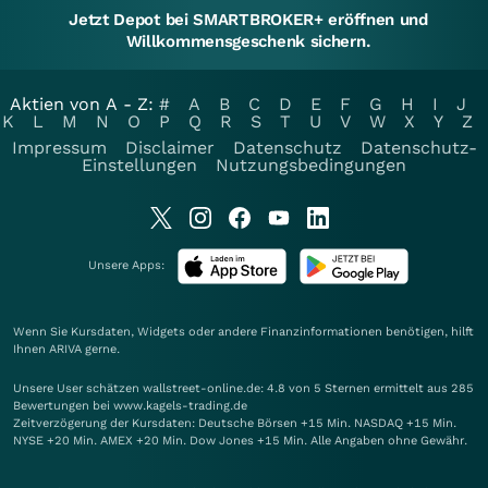
Jetzt Depot bei SMARTBROKER+ eröffnen und
Willkommensgeschenk sichern.
Aktien von A - Z:
#
A
B
C
D
E
F
G
H
I
J
K
L
M
N
O
P
Q
R
S
T
U
V
W
X
Y
Z
Impressum
Disclaimer
Datenschutz
Datenschutz-
Einstellungen
Nutzungsbedingungen
Unsere Apps:
Wenn Sie Kursdaten, Widgets oder andere Finanzinformationen benötigen, hilft
Ihnen
ARIVA
gerne.
Unsere User schätzen wallstreet-online.de: 4.8 von 5 Sternen ermittelt aus 285
Bewertungen bei www.kagels-trading.de
Zeitverzögerung der Kursdaten: Deutsche Börsen +15 Min. NASDAQ +15 Min.
NYSE +20 Min. AMEX +20 Min. Dow Jones +15 Min. Alle Angaben ohne Gewähr.