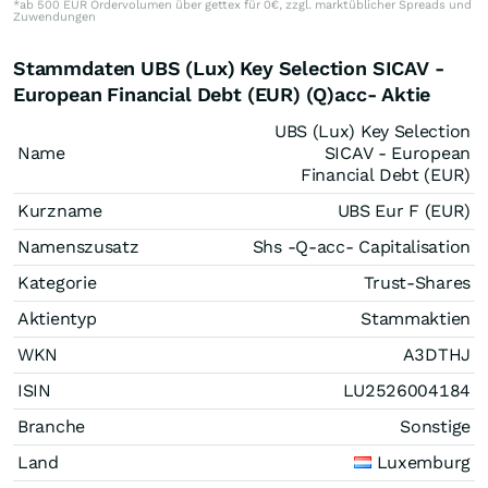
*ab 500 EUR Ordervolumen über gettex für 0€, zzgl. marktüblicher Spreads und
Zuwendungen
Stammdaten UBS (Lux) Key Selection SICAV -
European Financial Debt (EUR) (Q)acc- Aktie
UBS (Lux) Key Selection
Name
SICAV - European
Financial Debt (EUR)
Kurzname
UBS Eur F (EUR)
Namenszusatz
Shs -Q-acc- Capitalisation
Kategorie
Trust-Shares
Aktientyp
Stammaktien
WKN
A3DTHJ
ISIN
LU2526004184
Branche
Sonstige
Land
Luxemburg