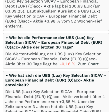
(Lux) Key Selection SICAV - European Financial
Debt (EUR) (Q)acc- Aktie lag bei 100,63
EUR
(am
03.09.25
). Laut aktuellem Kurs ist die UBS (Lux)
Key Selection SICAV - European Financial Debt
(EUR) (Q)acc- Aktie +3,98
%
vom 52 Wochen-Tief
entfernt.
Wie ist die Performance der UBS (Lux) Key
Selection SICAV - European Financial Debt (EUR)
(Q)acc- Aktie der letzten 30 Tage?
Die Wertentwicklung der UBS (Lux) Key Selection
SICAV - European Financial Debt (EUR) (Q)acc-
Aktie über 30 Tage liegt bei
-0,16
%
.
Zum Chart
Wie hat sich die UBS (Lux) Key Selection SICAV -
European Financial Debt (EUR) (Q)acc- Aktie
entwickelt?
Die UBS (Lux) Key Selection SICAV - European
Financial Debt (EUR) (Q)acc- Aktie verbucht über 1
Jahr eine Performance von +3,65
%
. Über den
Zeitraum von 3 Jahren hat die UBS (Lux) Key
Selection SICAV - European Financial Debt (EUR)