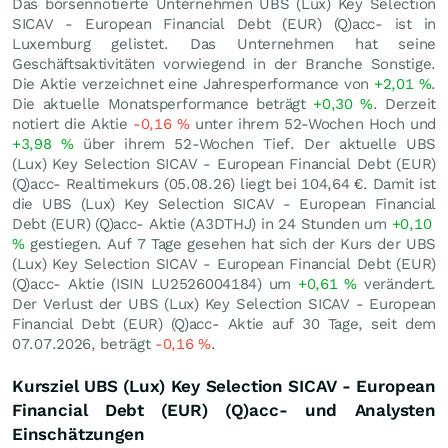
Das börsennotierte Unternehmen UBS (Lux) Key Selection
SICAV - European Financial Debt (EUR) (Q)acc- ist in
Luxemburg gelistet. Das Unternehmen hat seine
Geschäftsaktivitäten vorwiegend in der Branche Sonstige.
Die Aktie verzeichnet eine Jahresperformance von
+2,01
%
.
Die aktuelle Monatsperformance beträgt
+0,30
%
. Derzeit
notiert die Aktie
-0,16
%
unter ihrem 52-Wochen Hoch und
+3,98
%
über ihrem 52-Wochen Tief. Der aktuelle UBS
(Lux) Key Selection SICAV - European Financial Debt (EUR)
(Q)acc- Realtimekurs (
05.08.26
) liegt bei 104,64
€
. Damit ist
die UBS (Lux) Key Selection SICAV - European Financial
Debt (EUR) (Q)acc- Aktie (A3DTHJ) in 24 Stunden um
+0,10
%
gestiegen. Auf 7 Tage gesehen hat sich der Kurs der UBS
(Lux) Key Selection SICAV - European Financial Debt (EUR)
(Q)acc- Aktie (ISIN LU2526004184) um
+0,61
%
verändert.
Der Verlust der UBS (Lux) Key Selection SICAV - European
Financial Debt (EUR) (Q)acc- Aktie auf 30 Tage, seit dem
07.07.2026, beträgt
-0,16
%
.
Kursziel UBS (Lux) Key Selection SICAV - European
Financial Debt (EUR) (Q)acc- und Analysten
Einschätzungen