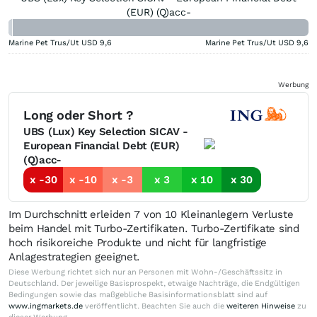
(EUR) (Q)acc-
Marine Pet Trus/Ut USD
9,6
Marine Pet Trus/Ut USD
9,6
Werbung
Long oder Short ?
UBS (Lux) Key Selection SICAV -
European Financial Debt (EUR)
(Q)acc-
x -30
x -10
x -3
x 3
x 10
x 30
Im Durchschnitt erleiden 7 von 10 Kleinanlegern Verluste
beim Handel mit Turbo-Zertifikaten. Turbo-Zertifikate sind
hoch risikoreiche Produkte und nicht für langfristige
Anlagestrategien geeignet.
Diese Werbung richtet sich nur an Personen mit Wohn-/Geschäftssitz in
Deutschland. Der jeweilige Basisprospekt, etwaige Nachträge, die Endgültigen
Bedingungen sowie das maßgebliche Basisinformationsblatt sind auf
www.ingmarkets.de
veröffentlicht. Beachten Sie auch die
weiteren Hinweise
zu