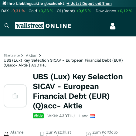
🎁 Ihre Lieblingsaktie geschenkt.
→ Jetzt Depot eröffnen
DAX
-0,31
%
Gold
+0,38
%
Öl (Brent)
+0,65
%
Dow Jones
+0,12
%
Aktien
Startseite
UBS (Lux) Key Selection SICAV - European Financial Debt (EUR)
(Q)acc- Aktie | A3DTHJ
UBS (Lux) Key Selection
SICAV - European
Financial Debt (EUR)
(Q)acc- Aktie
Aktie
WKN:
A3DTHJ
Land
Alarme
Zur Watchlist
Zum Portfolio