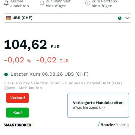
Alarme
Zur Watchlist
Zum Portfolio
einrichten
hinzufügen
hinzufügen
UBS (CHF)
104,62
EUR
-0,02
-0,02
%
EUR
Letzter Kurs
06.08.26
UBS (CHF)
UBS (Lux) Key Selection SICAV - European Financial Debt (EUR)
(Q)acc- Aktie kaufen
Verkauf
Verlängerte Handelszeiten
07:30 bis 23:00 Uhr
Kauf