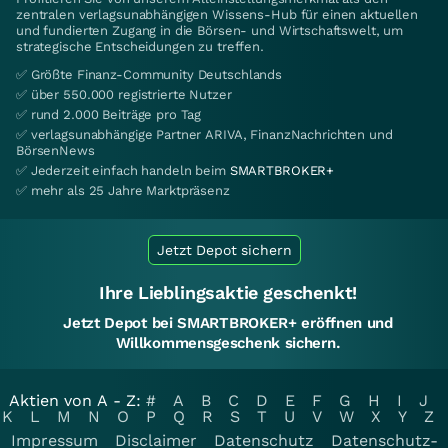
zentralen verlagsunabhängigen Wissens-Hub für einen aktuellen
und fundierten Zugang in die Börsen- und Wirtschaftswelt, um
strategische Entscheidungen zu treffen.
✅ Größte Finanz-Community Deutschlands
✅ über 550.000 registrierte Nutzer
✅ rund 2.000 Beiträge pro Tag
✅ verlagsunabhängige Partner ARIVA, FinanzNachrichten und
BörsenNews
✅ Jederzeit einfach handeln beim
SMARTBROKER+
✅ mehr als 25 Jahre Marktpräsenz
Jetzt Depot sichern
Ihre Lieblingsaktie geschenkt!
Jetzt Depot bei SMARTBROKER+ eröffnen und
Willkommensgeschenk sichern.
Aktien von A - Z:
#
A
B
C
D
E
F
G
H
I
J
K
L
M
N
O
P
Q
R
S
T
U
V
W
X
Y
Z
Impressum
Disclaimer
Datenschutz
Datenschutz-