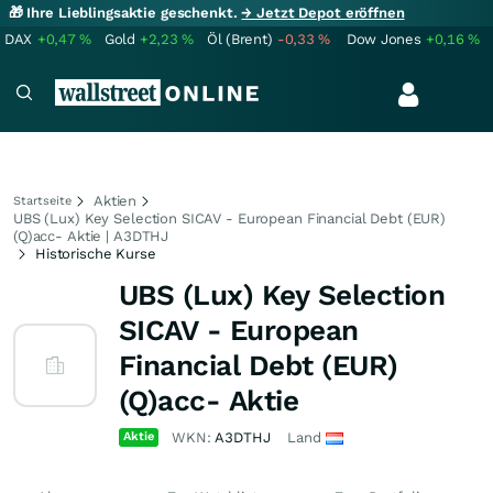
🎁 Ihre Lieblingsaktie geschenkt.
→ Jetzt Depot eröffnen
DAX
+0,47
%
Gold
+2,23
%
Öl (Brent)
-0,33
%
Dow Jones
+0,16
%
Aktien
Startseite
UBS (Lux) Key Selection SICAV - European Financial Debt (EUR)
(Q)acc- Aktie | A3DTHJ
Historische Kurse
UBS (Lux) Key Selection
SICAV - European
Financial Debt (EUR)
(Q)acc- Aktie
Aktie
WKN:
A3DTHJ
Land