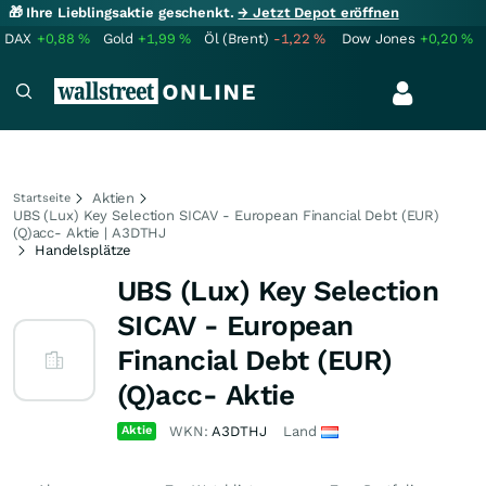
🎁 Ihre Lieblingsaktie geschenkt.
→ Jetzt Depot eröffnen
DAX
+0,88
%
Gold
+1,99
%
Öl (Brent)
-1,22
%
Dow Jones
+0,20
%
Aktien
Startseite
UBS (Lux) Key Selection SICAV - European Financial Debt (EUR)
(Q)acc- Aktie | A3DTHJ
Handelsplätze
UBS (Lux) Key Selection
SICAV - European
Financial Debt (EUR)
(Q)acc- Aktie
Aktie
WKN:
A3DTHJ
Land