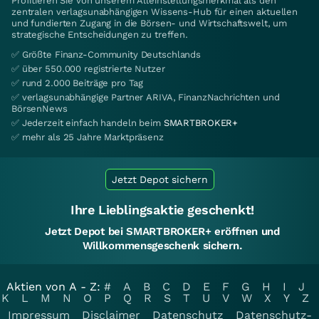
Profitieren Sie von unserem Alleinstellungsmerkmal als den
zentralen verlagsunabhängigen Wissens-Hub für einen aktuellen
und fundierten Zugang in die Börsen- und Wirtschaftswelt, um
strategische Entscheidungen zu treffen.
✅ Größte Finanz-Community Deutschlands
✅ über 550.000 registrierte Nutzer
✅ rund 2.000 Beiträge pro Tag
✅ verlagsunabhängige Partner ARIVA, FinanzNachrichten und
BörsenNews
✅ Jederzeit einfach handeln beim
SMARTBROKER+
✅ mehr als 25 Jahre Marktpräsenz
Jetzt Depot sichern
Ihre Lieblingsaktie geschenkt!
Jetzt Depot bei SMARTBROKER+ eröffnen und
Willkommensgeschenk sichern.
Aktien von A - Z:
#
A
B
C
D
E
F
G
H
I
J
K
L
M
N
O
P
Q
R
S
T
U
V
W
X
Y
Z
Impressum
Disclaimer
Datenschutz
Datenschutz-