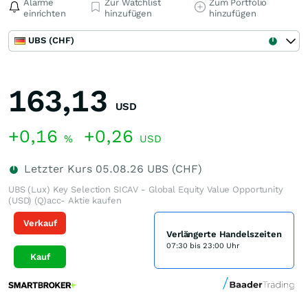
Alarme
Zur Watchlist
Zum Portfolio
einrichten
hinzufügen
hinzufügen
UBS (CHF)
163,13
USD
+0,16
+0,26
%
USD
Letzter Kurs
05.08.26
UBS (CHF)
UBS (Lux) Key Selection SICAV - Global Equity Value Opportunity
(USD) (Q)acc- Aktie kaufen
Verkauf
Verlängerte Handelszeiten
07:30 bis 23:00 Uhr
Kauf