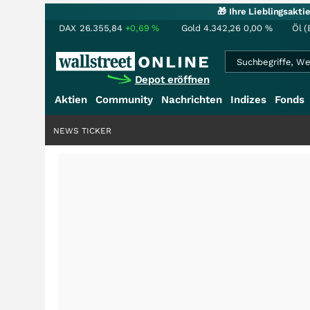
🎁 Ihre Lieblingsakt
DAX
26.355,84
+0,69
%
Gold
4.342,26
0,00
%
Öl (
Depot eröffnen
Aktien
Community
Nachrichten
Indizes
Fonds
NEWS TICKER