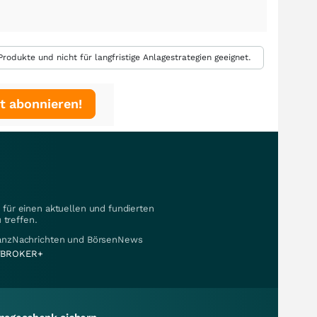
rodukte und nicht für langfristige Anlagestrategien geeignet.
t abonnieren!
für einen aktuellen und fundierten
 treffen.
nanzNachrichten und BörsenNews
BROKER+