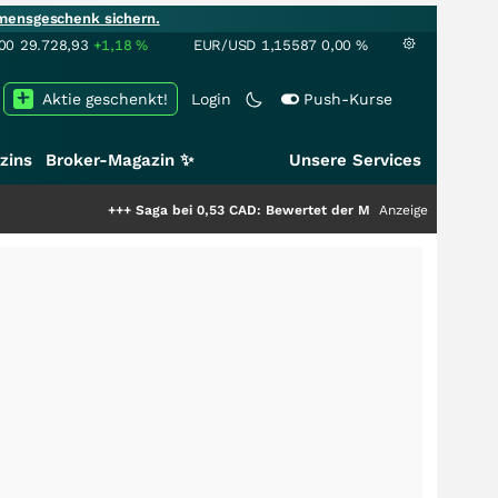
mensgeschenk sichern.
00
29.728,93
+1,18
%
EUR/USD
1,15587
0,00
%
Aktie geschenkt!
Login
Push-Kurse
zins
Broker-Magazin ✨
Unsere Services
+++
Saga bei 0,53 CAD: Bewertet der Markt noch immer nur die Häl
Anzeige