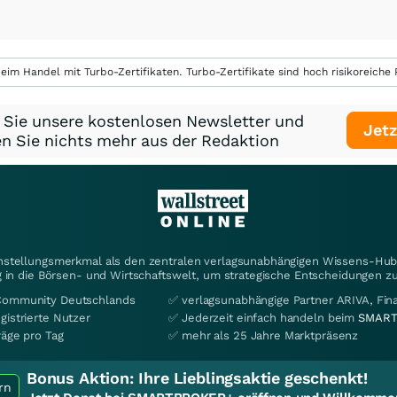
eim Handel mit Turbo-Zertifikaten. Turbo-Zertifikate sind hoch risikoreiche P
 Sie unsere kostenlosen Newsletter und
Jetz
n Sie nichts mehr aus der Redaktion
instellungsmerkmal als den zentralen verlagsunabhängigen Wissens-Hub 
 in die Börsen- und Wirtschaftswelt, um strategische Entscheidungen zu
Community Deutschlands
✅ verlagsunabhängige Partner ARIVA, Fi
gistrierte Nutzer
✅ Jederzeit einfach handeln beim
SMART
räge pro Tag
✅ mehr als 25 Jahre Marktpräsenz
Bonus Aktion:
Ihre Lieblingsaktie geschenkt!
rn