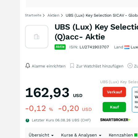
Aktien
UBS (Lux) Key Selection SICAV - Globa
Startseite
UBS (Lux) Key Selecti
(Q)acc- Aktie
Aktie
ISIN:
LU2741903707
Land
Lux
Alarme einrichten
Zur Watchlist hinzufügen
Zu
UBS (Lux) Key Selec
162,93
Verkauf
H
USD
V
M
-0,12
-0,20
Kauf
N
%
USD
Letzter Kurs
06.08.26
UBS (CHF)
Übersicht
Kurse & Analysen
Kennzahlen