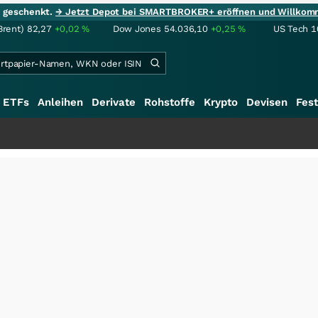
ie geschenkt.
→ Jetzt Depot bei SMARTBROKER+ eröffnen und Willkom
Brent)
82,27
+0,02
%
Dow Jones
54.036,10
+0,25
%
US Tech 1
ETFs
Anleihen
Derivate
Rohstoffe
Krypto
Devisen
Fest