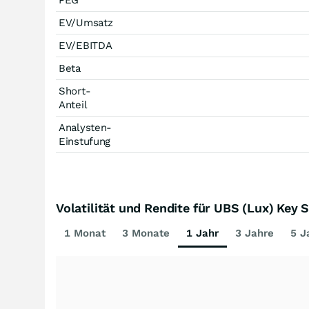
PEG
EV/Umsatz
EV/EBITDA
Beta
Short-
Anteil
Analysten-
Einstufung
Volatilität und Rendite für UBS (Lux) Key 
1 Monat
3 Monate
1 Jahr
3 Jahre
5 J