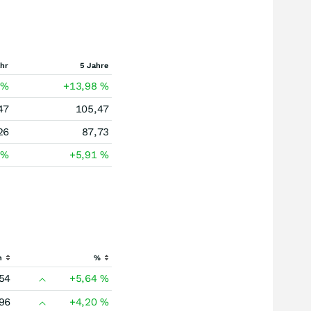
ahr
5 Jahre
7
%
+13,98
%
47
105,47
26
87,73
3
%
+5,91
%
h
%
54
+5,64
%
96
+4,20
%