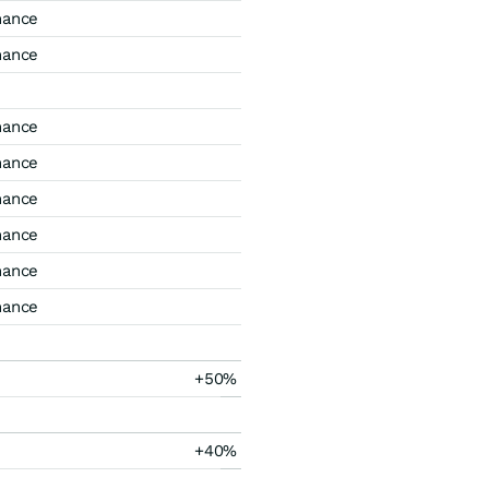
mance
mance
mance
mance
mance
mance
mance
mance
+50%
+40%