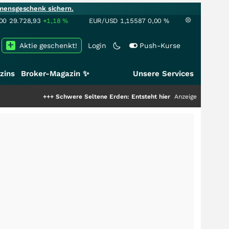
mensgeschenk sichern.
00
29.728,93
+1,18
%
EUR/USD
1,15587
0,00
%
Aktie geschenkt!
Login
Push-Kurse
zins
Broker-Magazin ✨
Unsere Services
+++
Schwere Seltene Erden: Entsteht hier die nächste Milliardenstory?
Anzeige
++