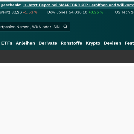
ie geschenkt.
→ Jetzt Depot bei SMARTBROKER+ eröffnen und Willkom
Brent)
82,26
-1,53
%
Dow Jones
54.036,10
+0,25
%
US Tech 1
ETFs
Anleihen
Derivate
Rohstoffe
Krypto
Devisen
Fest