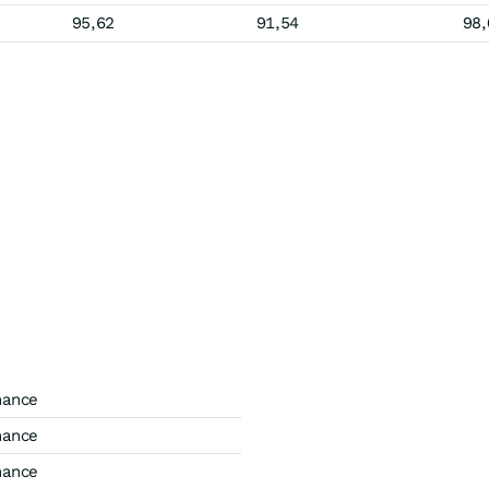
95,62
91,54
98,
mance
mance
mance