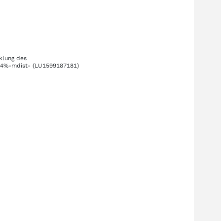
cklung des
P)4%-mdist-
(LU1599187181)