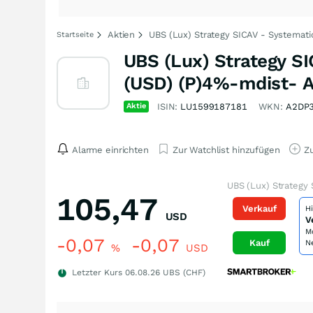
Aktien
UBS (Lux) Strategy SICAV - Systemati
Startseite
UBS (Lux) Strategy SI
(USD) (P)4%-mdist- A
Aktie
ISIN:
LU1599187181
WKN:
A2DP
Alarme einrichten
Zur Watchlist hinzufügen
Zu
UBS (Lux) Strategy 
105,47
Verkauf
H
USD
V
M
-0,07
-0,07
Kauf
N
%
USD
Letzter Kurs
06.08.26
UBS (CHF)