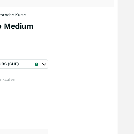
torische Kurse
io Medium
UBS (CHF)
e kaufen