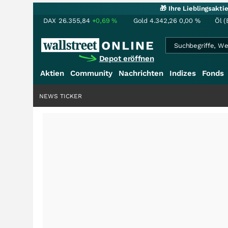
🎁 Ihre Lieblingsakt
DAX
26.355,84
+0,69
%
Gold
4.342,26
0,00
%
Öl (
Depot eröffnen
Aktien
Community
Nachrichten
Indizes
Fonds
NEWS TICKER