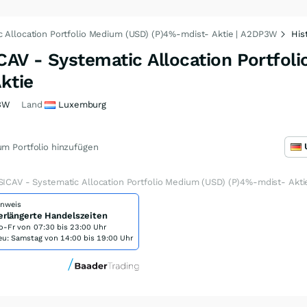
c Allocation Portfolio Medium (USD) (P)4%-mdist- Aktie | A2DP3W
His
CAV - Systematic Allocation Portfol
ktie
3W
Land
Luxemburg
m Portfolio hinzufügen
SICAV - Systematic Allocation Portfolio Medium (USD) (P)4%-mdist- Akti
inweis
erlängerte Handelszeiten
o-Fr von
07:30 bis 23:00 Uhr
eu: Samstag von 14:00 bis 19:00 Uhr