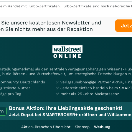
eim Handel mit Turbo-Zertifikaten. Turbo-Zertifikate sind hoch risikoreiche P
 Sie unsere kostenlosen Newsletter und
Jetz
n Sie nichts mehr aus der Redaktion
instellungsmerkmal als den zentralen verlagsunabhängigen Wissens-Hub 
 in die Börsen- und Wirtschaftswelt, um strategische Entscheidungen zu
Community Deutschlands
✅ verlagsunabhängige Partner ARIVA, Fi
gistrierte Nutzer
✅ Jederzeit einfach handeln beim
SMART
räge pro Tag
✅ mehr als 25 Jahre Marktpräsenz
Bonus Aktion:
Ihre Lieblingsaktie geschenkt!
rn
Jetzt Depot bei SMARTBROKER+ eröffnen und Willkommen
Aktien-Branchen Übersicht
Sitemap
Werbung