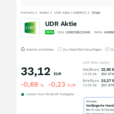
Aktien
UDR Aktie | A0MM15
Chart
Startseite
UDR Aktie
Aktie
ISIN:
US9026531049
WKN:
A0MM
Alarme einrichten
Zur Watchlist hinzufügen
Zu
UDR Aktie kaufen
33,12
Geldkurs
32,95
EUR
13:25:58
304
ST
Briefkurs
33,27
-0,69
-0,23
%
EUR
13:25:58
301
ST
Letzter Kurs
06.08.26
Tradegate
Hinweis
Verlängerte Hand
Mo-Fr von
07:30 bi
Neu: Samstag von 14