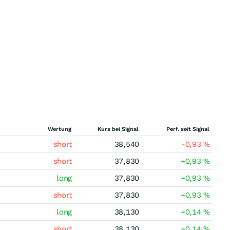
Wertung
Kurs bei Signal
Perf. seit Signal
short
38,540
-0,93
%
short
37,830
+0,93
%
long
37,830
+0,93
%
short
37,830
+0,93
%
long
38,130
+0,14
%
short
38,130
+0,14
%