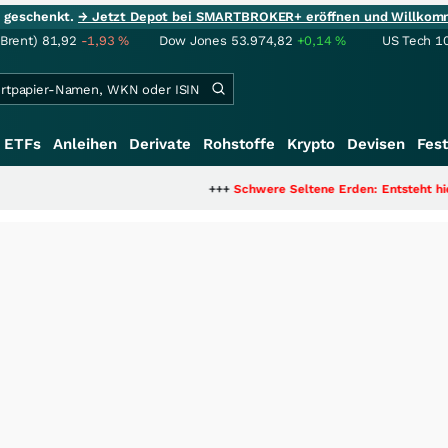
ie geschenkt.
→ Jetzt Depot bei SMARTBROKER+ eröffnen und Willkom
(Brent)
81,92
-1,93
%
Dow Jones
53.974,82
+0,14
%
US Tech 1
ETFs
Anleihen
Derivate
Rohstoffe
Krypto
Devisen
Fest
+++
Schwere Seltene Erden: Entsteht hier die n