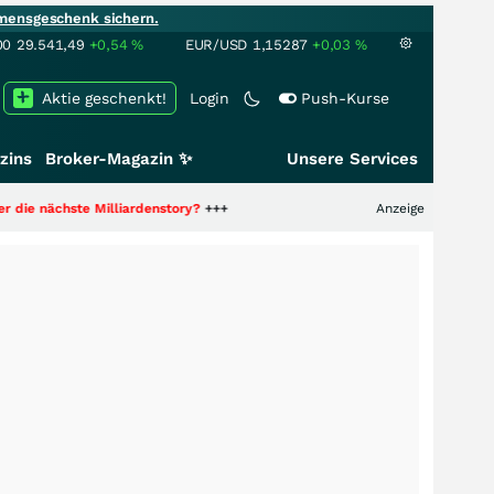
mensgeschenk sichern.
00
29.541,49
+0,54
%
EUR/USD
1,15287
+0,03
%
Aktie geschenkt!
Login
Push-Kurse
zins
Broker-Magazin ✨
Unsere Services
ächste Milliardenstory?
+++
Anzeige