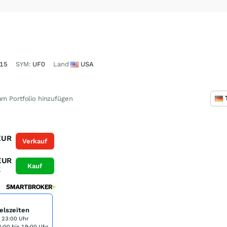
15
SYM:
UF0
Land
USA
m Portfolio hinzufügen
EUR
Verkauf
K
EUR
Kauf
K
elszeiten
s 23:00 Uhr
:00 bis 19:00 Uhr