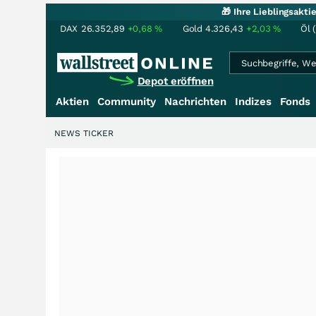
🎁 Ihre Lieblingsakt
DAX
26.352,89
+0,68
%
Gold
4.326,43
+2,03
%
Öl 
Depot eröffnen
Aktien
Community
Nachrichten
Indizes
Fonds
NEWS TICKER