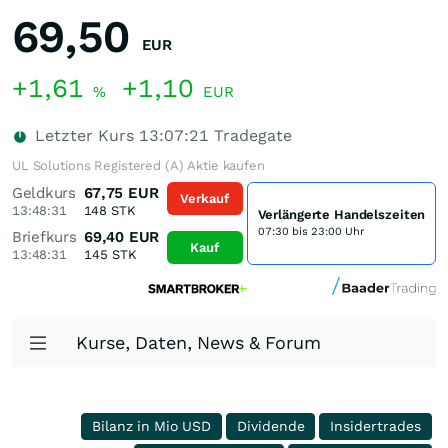
69,50
EUR
+1,61
+1,10
%
EUR
Letzter Kurs
13:07:21
Tradegate
UL Solutions Registered (A) Aktie kaufen
Geldkurs
67,75
EUR
Verkauf
13:48:31
148
STK
Verlängerte Handelszeiten
07:30 bis 23:00 Uhr
Briefkurs
69,40
EUR
Kauf
13:48:31
145
STK
Kurse, Daten, News & Forum
Bilanz in Mio USD
Dividende
Insidertrades