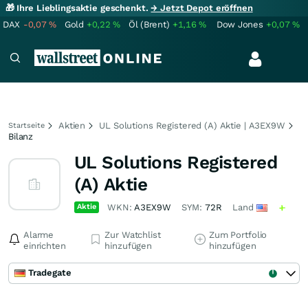
🎁 Ihre Lieblingsaktie geschenkt.
→ Jetzt Depot eröffnen
DAX
-0,07
%
Gold
+0,22
%
Öl (Brent)
+1,16
%
Dow Jones
+0,07
%
Aktien
UL Solutions Registered (A) Aktie | A3EX9W
Startseite
Bilanz
UL Solutions Registered
(A) Aktie
Aktie
WKN:
A3EX9W
SYM:
72R
Land
Alarme
Zur Watchlist
Zum Portfolio
einrichten
hinzufügen
hinzufügen
Tradegate