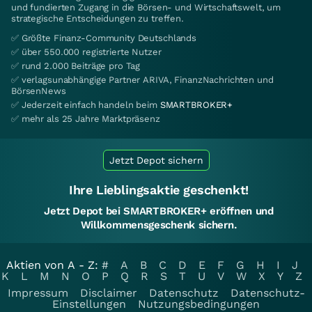
und fundierten Zugang in die Börsen- und Wirtschaftswelt, um
strategische Entscheidungen zu treffen.
✅ Größte Finanz-Community Deutschlands
✅ über 550.000 registrierte Nutzer
✅ rund 2.000 Beiträge pro Tag
✅ verlagsunabhängige Partner ARIVA, FinanzNachrichten und
BörsenNews
✅ Jederzeit einfach handeln beim
SMARTBROKER+
✅ mehr als 25 Jahre Marktpräsenz
Jetzt Depot sichern
Ihre Lieblingsaktie geschenkt!
Jetzt Depot bei SMARTBROKER+ eröffnen und
Willkommensgeschenk sichern.
Aktien von A - Z:
#
A
B
C
D
E
F
G
H
I
J
K
L
M
N
O
P
Q
R
S
T
U
V
W
X
Y
Z
Impressum
Disclaimer
Datenschutz
Datenschutz-
Einstellungen
Nutzungsbedingungen