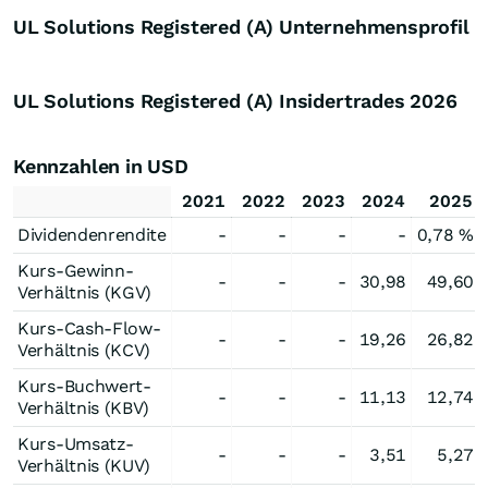
UL Solutions Registered (A) Unternehmensprofil
UL Solutions Registered (A) Insidertrades
2026
Kennzahlen in USD
2021
2022
2023
2024
2025
Dividendenrendite
-
-
-
-
0,78 %
Kurs-Gewinn-
-
-
-
30,98
49,60
Verhältnis (KGV)
Kurs-Cash-Flow-
-
-
-
19,26
26,82
Verhältnis (KCV)
Kurs-Buchwert-
-
-
-
11,13
12,74
Verhältnis (KBV)
Kurs-Umsatz-
-
-
-
3,51
5,27
Verhältnis (KUV)