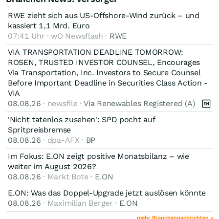
RWE zieht sich aus US-Offshore-Wind zurück – und
kassiert 1,1 Mrd. Euro
07:41 Uhr · wO Newsflash ·
RWE
VIA TRANSPORTATION DEADLINE TOMORROW:
ROSEN, TRUSTED INVESTOR COUNSEL, Encourages
Via Transportation, Inc. Investors to Secure Counsel
Before Important Deadline in Securities Class Action -
VIA
08.08.26
· newsfile ·
Via Renewables Registered (A)
'Nicht tatenlos zusehen': SPD pocht auf
Spritpreisbremse
08.08.26
· dpa-AFX ·
BP
Im Fokus: E.ON zeigt positive Monatsbilanz – wie
weiter im August 2026?
08.08.26
· Markt Bote ·
E.ON
E.ON: Was das Doppel-Upgrade jetzt auslösen könnte
08.08.26
· Maximilian Berger ·
E.ON
mehr Branchennachrichten »