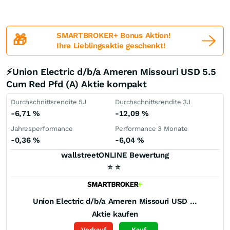
SMARTBROKER+ Bonus Aktion!
🎁
Ihre Lieblingsaktie geschenkt!
⚡Union Electric d/b/a Ameren Missouri USD 5.5
Cum Red Pfd (A) Aktie kompakt
Durchschnittsrendite 5J
Durchschnittsrendite 3J
-6,71
%
-12,09
%
Jahresperformance
Performance 3 Monate
-0,36
%
-6,04
%
wallstreetONLINE Bewertung
⭐
⭐
Union Electric d/b/a Ameren Missouri USD 5.5 Cum Red Pfd (A)
Aktie kaufen
Verkauf
Kauf