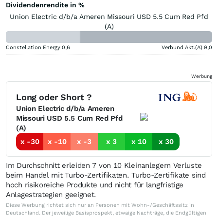
Dividendenrendite in %
Union Electric d/b/a Ameren Missouri USD 5.5 Cum Red Pfd
(A)
Constellation Energy
0,6
Verbund Akt.(A)
9,0
Werbung
Long oder Short ?
Union Electric d/b/a Ameren
Missouri USD 5.5 Cum Red Pfd
(A)
x -30
x -10
x -3
x 3
x 10
x 30
Im Durchschnitt erleiden 7 von 10 Kleinanlegern Verluste
beim Handel mit Turbo-Zertifikaten. Turbo-Zertifikate sind
hoch risikoreiche Produkte und nicht für langfristige
Anlagestrategien geeignet.
Diese Werbung richtet sich nur an Personen mit Wohn-/Geschäftssitz in
Deutschland. Der jeweilige Basisprospekt, etwaige Nachträge, die Endgültigen