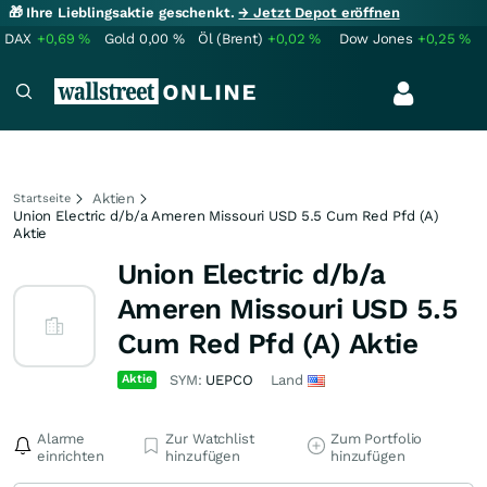
🎁 Ihre Lieblingsaktie geschenkt.
→ Jetzt Depot eröffnen
DAX
+0,69
%
Gold
0,00
%
Öl (Brent)
+0,02
%
Dow Jones
+0,25
%
Aktien
Startseite
Union Electric d/b/a Ameren Missouri USD 5.5 Cum Red Pfd (A)
Aktie
Union Electric d/b/a
Ameren Missouri USD 5.5
Cum Red Pfd (A) Aktie
Aktie
SYM:
UEPCO
Land
Alarme
Zur Watchlist
Zum Portfolio
einrichten
hinzufügen
hinzufügen