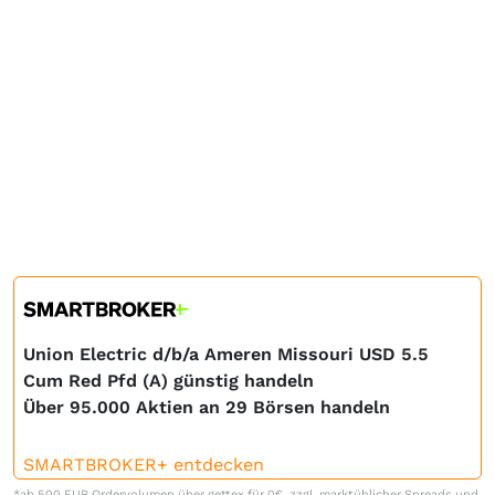
Union Electric d/b/a Ameren Missouri USD 5.5
Cum Red Pfd (A) günstig handeln
Über 95.000 Aktien an 29 Börsen handeln
SMARTBROKER+ entdecken
*ab 500 EUR Ordervolumen über gettex für 0€, zzgl. marktüblicher Spreads und