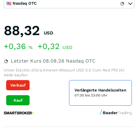
Nasdaq OTC
88,32
USD
+0,36
+0,32
%
USD
Letzter Kurs
08.08.26
Nasdaq OTC
Union Electric d/b/a Ameren Missouri USD 5.5 Cum Red Pfd (A)
Aktie kaufen
Verkauf
Verlängerte Handelszeiten
07:30 bis 23:00 Uhr
Kauf