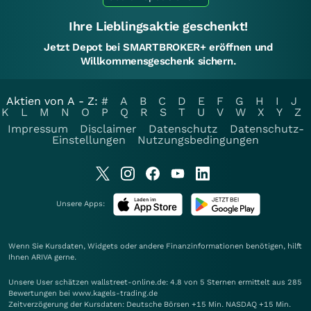
Ihre Lieblingsaktie geschenkt!
Jetzt Depot bei SMARTBROKER+ eröffnen und
Willkommensgeschenk sichern.
Aktien von A - Z:
#
A
B
C
D
E
F
G
H
I
J
K
L
M
N
O
P
Q
R
S
T
U
V
W
X
Y
Z
Impressum
Disclaimer
Datenschutz
Datenschutz-
Einstellungen
Nutzungsbedingungen
Unsere Apps:
Wenn Sie Kursdaten, Widgets oder andere Finanzinformationen benötigen, hilft
Ihnen
ARIVA
gerne.
Unsere User schätzen wallstreet-online.de: 4.8 von 5 Sternen ermittelt aus 285
Bewertungen bei www.kagels-trading.de
Zeitverzögerung der Kursdaten: Deutsche Börsen +15 Min. NASDAQ +15 Min.