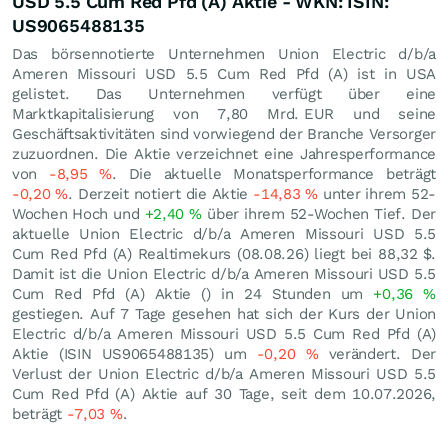
USD 5.5 Cum Red Pfd (A) Aktie - WKN: ISIN:
US9065488135
Das börsennotierte Unternehmen Union Electric d/b/a
Ameren Missouri USD 5.5 Cum Red Pfd (A) ist in USA
gelistet. Das Unternehmen verfügt über eine
Marktkapitalisierung von 7,80 Mrd.
EUR
und seine
Geschäftsaktivitäten sind vorwiegend der Branche Versorger
zuzuordnen. Die Aktie verzeichnet eine Jahresperformance
von
-8,95
%
. Die aktuelle Monatsperformance beträgt
-0,20
%
. Derzeit notiert die Aktie
-14,83
%
unter ihrem 52-
Wochen Hoch und
+2,40
%
über ihrem 52-Wochen Tief. Der
aktuelle Union Electric d/b/a Ameren Missouri USD 5.5
Cum Red Pfd (A) Realtimekurs (
08.08.26
) liegt bei 88,32
$
.
Damit ist die Union Electric d/b/a Ameren Missouri USD 5.5
Cum Red Pfd (A) Aktie () in 24 Stunden um
+0,36
%
gestiegen. Auf 7 Tage gesehen hat sich der Kurs der Union
Electric d/b/a Ameren Missouri USD 5.5 Cum Red Pfd (A)
Aktie (ISIN US9065488135) um
-0,20
%
verändert. Der
Verlust der Union Electric d/b/a Ameren Missouri USD 5.5
Cum Red Pfd (A) Aktie auf 30 Tage, seit dem 10.07.2026,
beträgt
-7,03
%
.