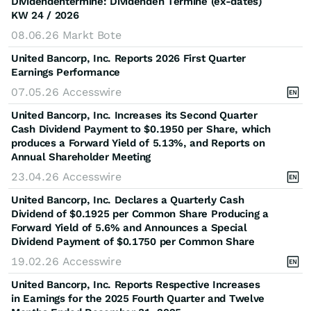
Dividendentermine: Dividenden Termine (ex-dates)
KW 24 / 2026
08.06.26
Markt Bote
United Bancorp, Inc. Reports 2026 First Quarter
Earnings Performance
07.05.26
Accesswire
United Bancorp, Inc. Increases its Second Quarter
Cash Dividend Payment to $0.1950 per Share, which
produces a Forward Yield of 5.13%, and Reports on
Annual Shareholder Meeting
23.04.26
Accesswire
United Bancorp, Inc. Declares a Quarterly Cash
Dividend of $0.1925 per Common Share Producing a
Forward Yield of 5.6% and Announces a Special
Dividend Payment of $0.1750 per Common Share
19.02.26
Accesswire
United Bancorp, Inc. Reports Respective Increases
in Earnings for the 2025 Fourth Quarter and Twelve