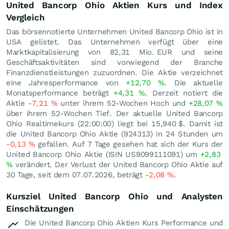
United Bancorp Ohio Aktien Kurs und Index
Vergleich
Das börsennotierte Unternehmen United Bancorp Ohio ist in
USA gelistet. Das Unternehmen verfügt über eine
Marktkapitalisierung von 82,31 Mio.
EUR
und seine
Geschäftsaktivitäten sind vorwiegend der Branche
Finanzdienstleistungen zuzuordnen. Die Aktie verzeichnet
eine Jahresperformance von
+12,70
%
. Die aktuelle
Monatsperformance beträgt
+4,31
%
. Derzeit notiert die
Aktie
-7,21
%
unter ihrem 52-Wochen Hoch und
+28,07
%
über ihrem 52-Wochen Tief. Der aktuelle United Bancorp
Ohio Realtimekurs (22:00:00) liegt bei 15,940
$
. Damit ist
die United Bancorp Ohio Aktie (924313) in 24 Stunden um
-0,13
%
gefallen. Auf 7 Tage gesehen hat sich der Kurs der
United Bancorp Ohio Aktie (ISIN US9099111091) um
+2,83
%
verändert. Der Verlust der United Bancorp Ohio Aktie auf
30 Tage, seit dem 07.07.2026, beträgt
-2,08
%
.
Kursziel United Bancorp Ohio und Analysten
Einschätzungen
Die United Bancorp Ohio Aktien Kurs Performance und