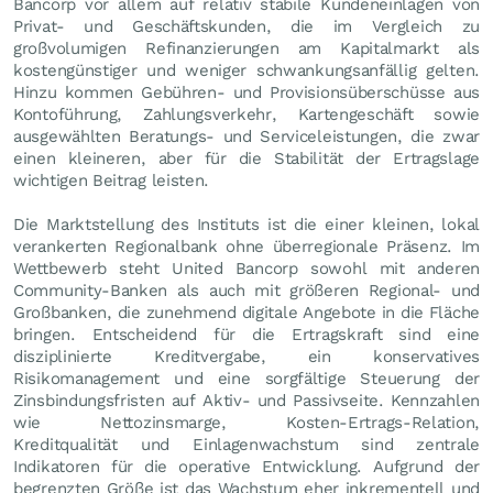
Bancorp vor allem auf relativ stabile Kundeneinlagen von
Privat- und Geschäftskunden, die im Vergleich zu
großvolumigen Refinanzierungen am Kapitalmarkt als
kostengünstiger und weniger schwankungsanfällig gelten.
Hinzu kommen Gebühren- und Provisionsüberschüsse aus
Kontoführung, Zahlungsverkehr, Kartengeschäft sowie
ausgewählten Beratungs- und Serviceleistungen, die zwar
einen kleineren, aber für die Stabilität der Ertragslage
wichtigen Beitrag leisten.
Die Marktstellung des Instituts ist die einer kleinen, lokal
verankerten Regionalbank ohne überregionale Präsenz. Im
Wettbewerb steht United Bancorp sowohl mit anderen
Community-Banken als auch mit größeren Regional- und
Großbanken, die zunehmend digitale Angebote in die Fläche
bringen. Entscheidend für die Ertragskraft sind eine
disziplinierte Kreditvergabe, ein konservatives
Risikomanagement und eine sorgfältige Steuerung der
Zinsbindungsfristen auf Aktiv- und Passivseite. Kennzahlen
wie Nettozinsmarge, Kosten-Ertrags-Relation,
Kreditqualität und Einlagenwachstum sind zentrale
Indikatoren für die operative Entwicklung. Aufgrund der
begrenzten Größe ist das Wachstum eher inkrementell und