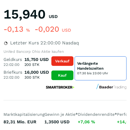
15,940
USD
-0,13
-0,020
%
USD
Letzter Kurs
22:00:00
Nasdaq
United Bancorp Ohio Aktie kaufen
Geldkurs
15,750
USD
Verkauf
Verlängerte
22:02:00
200
STK
Handelszeiten
Briefkurs
16,000
USD
07:30 bis 23:00 Uhr
Kauf
22:02:00
300
STK
Marktkapitalisierung
Gewinn je Aktie
*
Dividendenrendite
*
Perfo
82,31 Mio.
EUR
1,3500
USD
+7,06
%
+14,