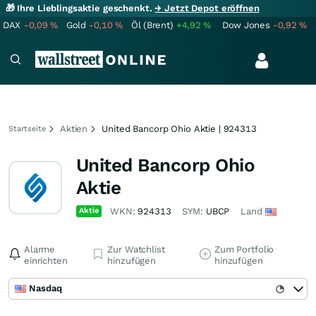
🎁 Ihre Lieblingsaktie geschenkt.
→ Jetzt Depot eröffnen
DAX
-0,09
%
Gold
-0,10
%
Öl (Brent)
+4,92
%
Dow Jones
-0,92
%
Aktien
United Bancorp Ohio Aktie | 924313
Startseite
United Bancorp Ohio
Aktie
Aktie
WKN:
924313
SYM:
UBCP
Land
Alarme
Zur Watchlist
Zum Portfolio
einrichten
hinzufügen
hinzufügen
Nasdaq