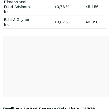
Dimensional
Fund Advisors,
+0,76
%
45.156
Inc.
Bahl & Gaynor
+0,67
%
40.050
Inc.
Profil zur United Bancorp Ohio Aktie - WKN: