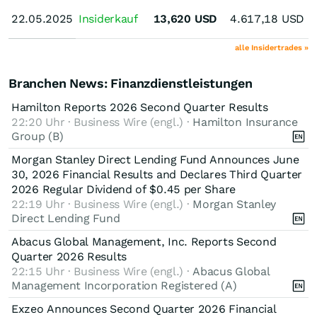
22.05.2025
22.05.2025
Insiderkauf
13,620
USD
4.617,18
USD
M
alle Insidertrades »
Branchen News: Finanzdienstleistungen
Hamilton Reports 2026 Second Quarter Results
22:20 Uhr · Business Wire (engl.) ·
Hamilton Insurance
Group (B)
Morgan Stanley Direct Lending Fund Announces June
30, 2026 Financial Results and Declares Third Quarter
2026 Regular Dividend of $0.45 per Share
22:19 Uhr · Business Wire (engl.) ·
Morgan Stanley
Direct Lending Fund
Abacus Global Management, Inc. Reports Second
Quarter 2026 Results
22:15 Uhr · Business Wire (engl.) ·
Abacus Global
Management Incorporation Registered (A)
Exzeo Announces Second Quarter 2026 Financial