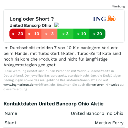
Werbung
Long oder Short ?
United Bancorp Ohio
x -30
x -10
x -3
x 3
x 10
x 30
Im Durchschnitt erleiden 7 von 10 Kleinanlegern Verluste
beim Handel mit Turbo-Zertifikaten. Turbo-Zertifikate sind
hoch risikoreiche Produkte und nicht für langfristige
Anlagestrategien geeignet.
Diese Werbung richtet sich nur an Personen mit Wohn-/Geschäftssitz in
Deutschland. Der jeweilige Basisprospekt, etwaige Nachträge, die Endgültigen
Bedingungen sowie das maßgebliche Basisinformationsblatt sind auf
www.ingmarkets.de
veröffentlicht. Beachten Sie auch die
weiteren Hinweise
zu
dieser Werbung.
Kontaktdaten United Bancorp Ohio Aktie
Name
United Bancorp Inc Ohio
Stadt
Martins Ferry