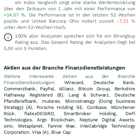
ein Index Vergleich zeigt eine starke Wertentwicklung
über den Zeitraum von 1 Jahr mit einer Performance von
+14,07
%
. Die Performance ist in den letzten 52 Wochen
positiv und United Bancorp Ohio notiert zurzeit
-7,21
%
unter dem 52-Wochen Hoch.
100% aller Analysten sprechen sich für ein Strongbuy
Rating aus. Das Gesamt Rating der Analysten liegt bei
5,00 von 5 Punkten.
Aktien aus der Branche Finanzdienstleistungen
Weitere interesante Aktien aus der Branche
Finanzdienstleistungen:
Wirecard
,
Deutsche Bank
,
Commerzbank
,
PayPal
,
Allianz
,
Bitcoin Group
,
Berkshire
Hathaway Registered (B)
,
Lang & Schwarz
,
Deutsche
Pfandbriefbank
,
mutares
,
Microstrategy (Doing business
Strategy) (A)
,
Porsche Holding SE
,
Coinbase
,
Münchener
Rück
,
flatexDEGIRO
,
Smartbroker Holding
,
DeFi
Technologies
,
Argo Blockchain
,
Neptune Digital Assets
,
sino
,
Metaplanet
,
Fannie Mae
,
Intellabridge Technology
Corporation
,
Visa (A)
,
Blue Cap