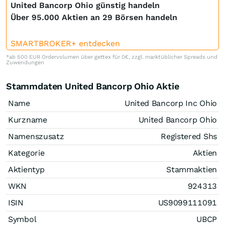
United Bancorp Ohio günstig handeln
Über 95.000 Aktien an 29 Börsen handeln
SMARTBROKER+ entdecken
*ab 500 EUR Ordervolumen über gettex für 0€, zzgl. marktüblicher Spreads und
Zuwendungen
Stammdaten United Bancorp Ohio Aktie
Name
United Bancorp Inc Ohio
Kurzname
United Bancorp Ohio
Namenszusatz
Registered Shs
Kategorie
Aktien
Aktientyp
Stammaktien
WKN
924313
ISIN
US9099111091
Symbol
UBCP