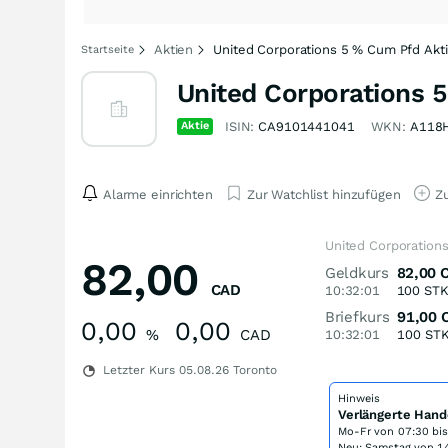
Aktien
United Corporations 5 % Cum Pfd Akt
Startseite
United Corporations 
Aktie
ISIN:
CA9101441041
WKN:
A118
Alarme einrichten
Zur Watchlist hinzufügen
Zu
United Corporation
82,00
Geldkurs
82,00
CAD
10:32:01
100
ST
Briefkurs
91,00
0,00
0,00
%
CAD
10:32:01
100
ST
Letzter Kurs
05.08.26
Toronto
Hinweis
Verlängerte Hand
Mo-Fr von
07:30 bi
Neu: Samstag von 14