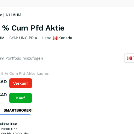
ie | A118HM
5 % Cum Pfd Aktie
HM
SYM:
UNC.PR.A
Land
Kanada
m Portfolio hinzufügen
s 5 % Cum Pfd Aktie kaufen
CAD
Verkauf
K
CAD
Kauf
K
elszeiten
s 23:00 Uhr
:00 bis 19:00 Uhr