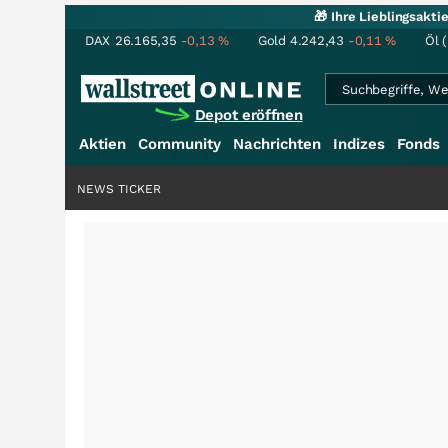
🎁 Ihre Lieblingsakt
DAX
26.165,35
-0,13
%
Gold
4.242,43
-0,11
%
Öl 
Depot eröffnen
Aktien
Community
Nachrichten
Indizes
Fonds
NEWS TICKER