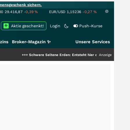
mensgeschenk sichern.
00
29.416,87
-0,39
%
EUR/USD
1,15236
-0,27
%
Aktie geschenkt!
Login
Push-Kurse
zins
Broker-Magazin ✨
Unsere Services
+++
Schwere Seltene Erden: Entsteht hier die nächste Milliardenstory?
Anzeige
+++