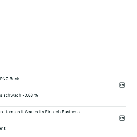
h PNC Bank
es schwach -0,83 %
ations as It Scales Its Fintech Business
ant