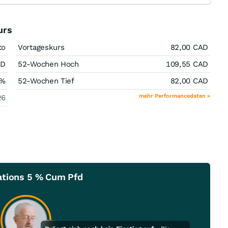
urs
to
Vortageskurs
82,00
CAD
AD
52-Wochen Hoch
109,55
CAD
%
52-Wochen Tief
82,00
CAD
mehr Performancedaten »
26
ations 5 % Cum Pfd