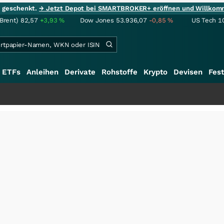
ie geschenkt.
→ Jetzt Depot bei SMARTBROKER+ eröffnen und Willkom
(Brent)
82,57
+3,93
%
Dow Jones
53.936,07
-0,85
%
US Tech 1
ETFs
Anleihen
Derivate
Rohstoffe
Krypto
Devisen
Fest