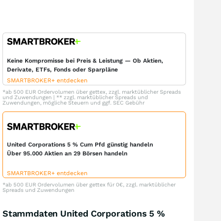
Keine Kompromisse bei Preis & Leistung — Ob Aktien,
Derivate, ETFs, Fonds oder Sparpläne
SMARTBROKER+ entdecken
*ab 500 EUR Ordervolumen über gettex, zzgl. marktüblicher Spreads
und Zuwendungen | ** zzgl. marktüblicher Spreads und
Zuwendungen, mögliche Steuern und ggf. SEC Gebühr
United Corporations 5 % Cum Pfd günstig handeln
Über 95.000 Aktien an 29 Börsen handeln
SMARTBROKER+ entdecken
*ab 500 EUR Ordervolumen über gettex für 0€, zzgl. marktüblicher
Spreads und Zuwendungen
Stammdaten United Corporations 5 %