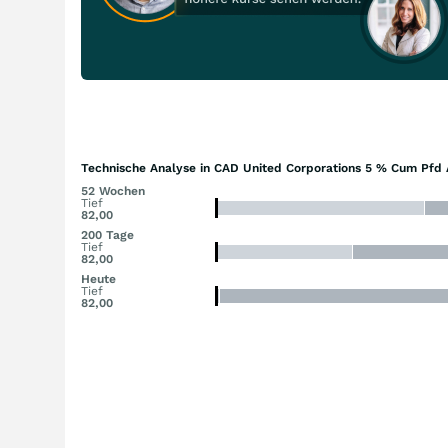
Technische Analyse in CAD United Corporations 5 % Cum Pfd 
52 Wochen
Tief
82,00
200 Tage
Tief
82,00
Heute
Tief
82,00