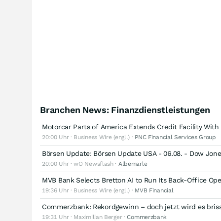
Branchen News: Finanzdienstleistungen
Motorcar Parts of America Extends Credit Facility Wit
20:00 Uhr · Business Wire (engl.) ·
PNC Financial Services Group
Börsen Update: Börsen Update USA - 06.08. - Dow Jon
20:00 Uhr · wO Newsflash ·
Albemarle
MVB Bank Selects Bretton AI to Run Its Back-Office Oper
19:36 Uhr · Business Wire (engl.) ·
MVB Financial
Commerzbank: Rekordgewinn – doch jetzt wird es bris
19:31 Uhr · Maximilian Berger ·
Commerzbank