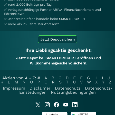
✅ rund 2.000 Beiträge pro Tag
✅ verlagsunabhängige Partner ARIVA, FinanzNachrichten und
BörsenNews
✅ Jederzeit einfach handeln beim
SMARTBROKER+
✅ mehr als 25 Jahre Marktpräsenz
Jetzt Depot sichern
Ihre Lieblingsaktie geschenkt!
Jetzt Depot bei SMARTBROKER+ eröffnen und
Willkommensgeschenk sichern.
Aktien von A - Z:
#
A
B
C
D
E
F
G
H
I
J
K
L
M
N
O
P
Q
R
S
T
U
V
W
X
Y
Z
Impressum
Disclaimer
Datenschutz
Datenschutz-
Einstellungen
Nutzungsbedingungen