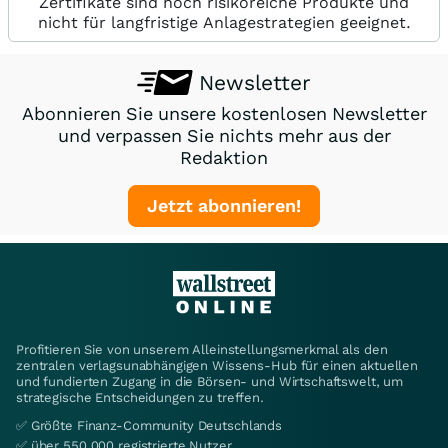
Zertifikate sind hoch risikoreiche Produkte und
nicht für langfristige Anlagestrategien geeignet.
Newsletter
Abonnieren Sie unsere kostenlosen Newsletter
und verpassen Sie nichts mehr aus der
Redaktion
Jetzt abonnieren!
Profitieren Sie von unserem Alleinstellungsmerkmal als den
zentralen verlagsunabhängigen Wissens-Hub für einen aktuellen
und fundierten Zugang in die Börsen- und Wirtschaftswelt, um
strategische Entscheidungen zu treffen.
✅ Größte Finanz-Community Deutschlands
✅ über 550.000 registrierte Nutzer