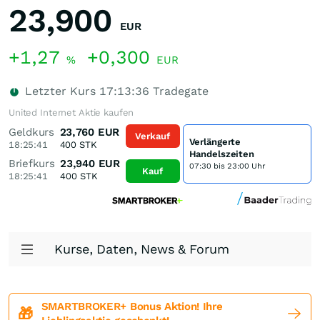
23,900
EUR
+1,27
+0,300
%
EUR
Letzter Kurs
17:13:36
Tradegate
United Internet Aktie kaufen
Geldkurs
23,760
EUR
Verkauf
Verlängerte
18:25:41
400
STK
Handelszeiten
Briefkurs
23,940
EUR
07:30 bis 23:00 Uhr
Kauf
18:25:41
400
STK
Kurse, Daten, News & Forum
SMARTBROKER+ Bonus Aktion! Ihre
🎁