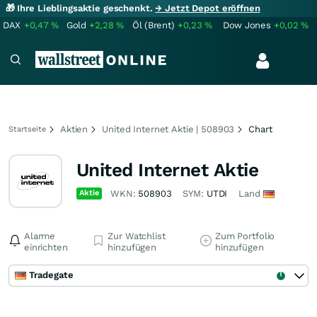
🎁 Ihre Lieblingsaktie geschenkt.
→ Jetzt Depot eröffnen
DAX
+0,47
%
Gold
+2,28
%
Öl (Brent)
+0,23
%
Dow Jones
+0,02
%
Aktien
United Internet Aktie | 508903
Chart
Startseite
United Internet Aktie
Aktie
WKN:
508903
SYM:
UTDI
Land
Alarme
Zur Watchlist
Zum Portfolio
einrichten
hinzufügen
hinzufügen
Tradegate