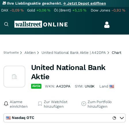
🎁 Ihre Lieblingsaktie geschenkt.
→ Jetzt Depot eröffnen
DAX
-0,09
%
Gold
+0,06
%
Öl (Brent)
+5,15
%
Dow Jones
-0,92
%
Aktien
United National Bank Aktie | A42DPA
Chart
Startseite
United National Bank
Aktie
Aktie
WKN:
A42DPA
SYM:
UNBK
Land
Alarme
Zur Watchlist
Zum Portfolio
einrichten
hinzufügen
hinzufügen
Nasdaq OTC