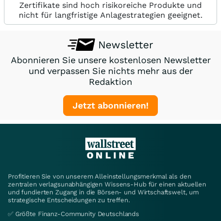
Zertifikate sind hoch risikoreiche Produkte und
nicht für langfristige Anlagestrategien geeignet.
Newsletter
Abonnieren Sie unsere kostenlosen Newsletter
und verpassen Sie nichts mehr aus der
Redaktion
Jetzt abonnieren!
Profitieren Sie von unserem Alleinstellungsmerkmal als den
zentralen verlagsunabhängigen Wissens-Hub für einen aktuellen
und fundierten Zugang in die Börsen- und Wirtschaftswelt, um
strategische Entscheidungen zu treffen.
✅ Größte Finanz-Community Deutschlands