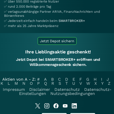
✅ über 550.000 registrierte Nutzer
✅ rund 2.000 Beiträge pro Tag
✅ verlagsunabhängige Partner ARIVA, FinanzNachrichten und
BörsenNews
✅ Jederzeit einfach handeln beim
SMARTBROKER+
✅ mehr als 25 Jahre Marktpräsenz
Jetzt Depot sichern
Ihre Lieblingsaktie geschenkt!
Jetzt Depot bei SMARTBROKER+ eröffnen und
Willkommensgeschenk sichern.
Aktien von A - Z:
#
A
B
C
D
E
F
G
H
I
J
K
L
M
N
O
P
Q
R
S
T
U
V
W
X
Y
Z
Impressum
Disclaimer
Datenschutz
Datenschutz-
Einstellungen
Nutzungsbedingungen