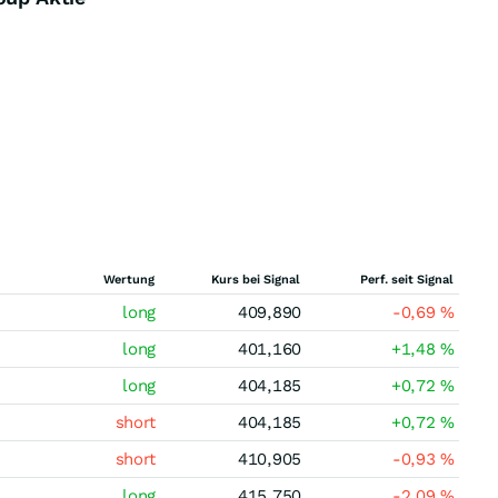
Wertung
Kurs bei Signal
Perf. seit Signal
long
409,890
-0,69
%
long
401,160
+1,48
%
long
404,185
+0,72
%
short
404,185
+0,72
%
short
410,905
-0,93
%
long
415,750
-2,09
%