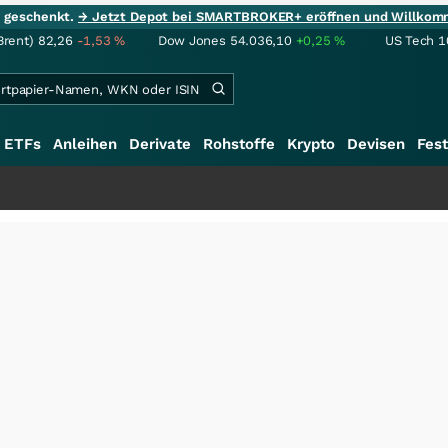
ie geschenkt.
→ Jetzt Depot bei SMARTBROKER+ eröffnen und Willkom
Brent)
82,26
-1,53
%
Dow Jones
54.036,10
+0,25
%
US Tech 1
ETFs
Anleihen
Derivate
Rohstoffe
Krypto
Devisen
Fest