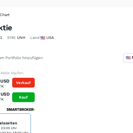
Chart
ktie
61
SYM:
UNH
Land
USA
m Portfolio hinzufügen
 Aktie kaufen
USD
Verkauf
TK
USD
Kauf
TK
elszeiten
s 23:00 Uhr
:00 bis 19:00 Uhr