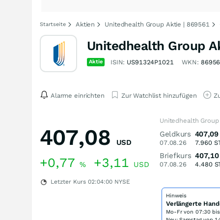
Aktien
Unitedhealth Group Aktie | 869561
Startseite
Unitedhealth Group A
Aktie
ISIN:
US91324P1021
WKN:
8695
Alarme einrichten
Zur Watchlist hinzufügen
Zu
Unitedhealth Group
407,08
Geldkurs
407,09
USD
07.08.26
7.960
S
Briefkurs
407,10
+0,77
+3,11
%
USD
07.08.26
4.480
S
Letzter Kurs
02:04:00
NYSE
Hinweis
Verlängerte Hand
Mo-Fr von
07:30 bi
Neu: Samstag von 14