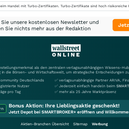
eim Handel mit Turbo-Zertifikaten. Turbo-Zertifikate sind hoch risikoreiche P
 Sie unsere kostenlosen Newsletter und
Jetz
n Sie nichts mehr aus der Redaktion
instellungsmerkmal als den zentralen verlagsunabhängigen Wissens-Hub 
 in die Börsen- und Wirtschaftswelt, um strategische Entscheidungen zu
Community Deutschlands
✅ verlagsunabhängige Partner ARIVA, Fi
gistrierte Nutzer
✅ Jederzeit einfach handeln beim
SMART
räge pro Tag
✅ mehr als 25 Jahre Marktpräsenz
Bonus Aktion:
Ihre Lieblingsaktie geschenkt!
rn
Jetzt Depot bei SMARTBROKER+ eröffnen und Willkommen
Aktien-Branchen Übersicht
Sitemap
Werbung