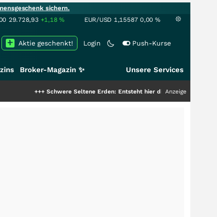
mensgeschenk sichern.
00
29.728,93
+1,18
%
EUR/USD
1,15587
0,00
%
Aktie geschenkt!
Login
Push-Kurse
zins
Broker-Magazin ✨
Unsere Services
+++
Schwere Seltene Erden: Entsteht hier die nächste Milliardenstory?
Anzeige