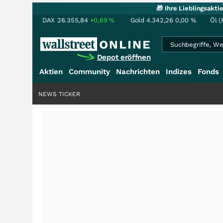
🎁 Ihre Lieblingsakt
DAX
26.355,84
+0,69
%
Gold
4.342,26
0,00
%
Öl (
Depot eröffnen
Aktien
Community
Nachrichten
Indizes
Fonds
NEWS TICKER