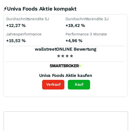
⚡Univa Foods Aktie kompakt
Durchschnittsrendite 5J
Durchschnittsrendite 3J
+12,27
%
+19,42
%
Jahresperformance
Performance 3 Monate
+15,52
%
+4,96
%
wallstreetONLINE Bewertung
⭐
⭐
⭐
⭐
Univa Foods
Aktie kaufen
Verkauf
Kauf