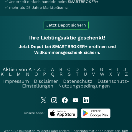
✅ Jederzeit einfach handeln beim
SMARTBROKER+
✅ mehr als 25 Jahre Marktpräsenz
Jetzt Depot sichern
Ihre Lieblingsaktie geschenkt!
Jetzt Depot bei SMARTBROKER+ eröffnen und
Willkommensgeschenk sichern.
Aktien von A - Z:
#
A
B
C
D
E
F
G
H
I
J
K
L
M
N
O
P
Q
R
S
T
U
V
W
X
Y
Z
Impressum
Disclaimer
Datenschutz
Datenschutz-
Einstellungen
Nutzungsbedingungen
Unsere Apps:
Wenn Sie Kursdaten, Widgets oder andere Finanzinformationen benötigen, hilft