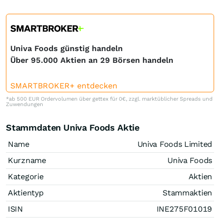
Univa Foods günstig handeln
Über 95.000 Aktien an 29 Börsen handeln
SMARTBROKER+ entdecken
*ab 500 EUR Ordervolumen über gettex für 0€, zzgl. marktüblicher Spreads und
Zuwendungen
Stammdaten Univa Foods Aktie
Name
Univa Foods Limited
Kurzname
Univa Foods
Kategorie
Aktien
Aktientyp
Stammaktien
ISIN
INE275F01019