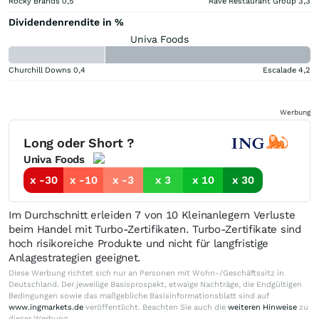
Rocky Brands
0,5
Rave Restaurant Group
3,3
Dividendenrendite in %
Univa Foods
Churchill Downs
0,4
Escalade
4,2
Werbung
Long oder Short ?
Univa Foods
x -30
x -10
x -3
x 3
x 10
x 30
Im Durchschnitt erleiden 7 von 10 Kleinanlegern Verluste
beim Handel mit Turbo-Zertifikaten. Turbo-Zertifikate sind
hoch risikoreiche Produkte und nicht für langfristige
Anlagestrategien geeignet.
Diese Werbung richtet sich nur an Personen mit Wohn-/Geschäftssitz in
Deutschland. Der jeweilige Basisprospekt, etwaige Nachträge, die Endgültigen
Bedingungen sowie das maßgebliche Basisinformationsblatt sind auf
www.ingmarkets.de
veröffentlicht. Beachten Sie auch die
weiteren Hinweise
zu
dieser Werbung.