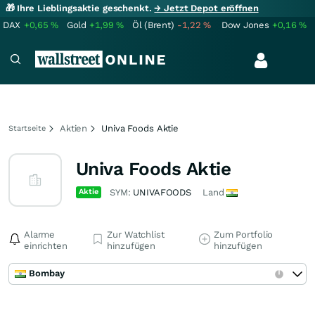
🎁 Ihre Lieblingsaktie geschenkt.
→ Jetzt Depot eröffnen
DAX
+0,65
%
Gold
+1,99
%
Öl (Brent)
-1,22
%
Dow Jones
+0,16
%
Aktien
Univa Foods Aktie
Startseite
Univa Foods Aktie
Aktie
SYM:
UNIVAFOODS
Land
Alarme
Zur Watchlist
Zum Portfolio
einrichten
hinzufügen
hinzufügen
Bombay