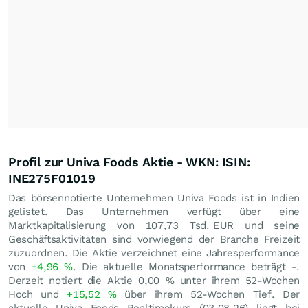
Profil zur Univa Foods Aktie - WKN: ISIN:
INE275F01019
Das börsennotierte Unternehmen Univa Foods ist in Indien
gelistet. Das Unternehmen verfügt über eine
Marktkapitalisierung von 107,73 Tsd.
EUR
und seine
Geschäftsaktivitäten sind vorwiegend der Branche Freizeit
zuzuordnen. Die Aktie verzeichnet eine Jahresperformance
von
+4,96
%
. Die aktuelle Monatsperformance beträgt -.
Derzeit notiert die Aktie
0,00
%
unter ihrem 52-Wochen
Hoch und
+15,52
%
über ihrem 52-Wochen Tief. Der
aktuelle Univa Foods Realtimekurs (
03.08.26
) liegt bei