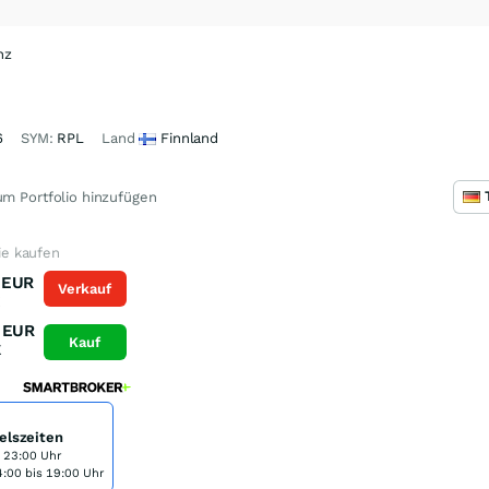
nz
6
SYM:
RPL
Land
Finnland
m Portfolio hinzufügen
e kaufen
EUR
Verkauf
K
EUR
Kauf
K
elszeiten
s 23:00 Uhr
:00 bis 19:00 Uhr