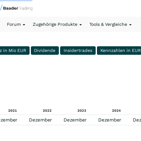
Forum
Zugehörige Produkte
Tools & Vergleiche
z in Mio EUR
Dividende
Insidertrades
Kennzahlen in EUR
2021
2022
2023
2024
ezember
Dezember
Dezember
Dezember
De