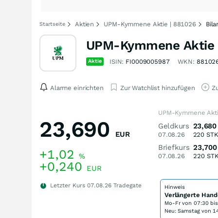
Aktien
UPM-Kymmene Aktie | 881026
Bila
Startseite
UPM-Kymmene Aktie
Aktie
ISIN:
FI0009005987
WKN:
88102
Alarme einrichten
Zur Watchlist hinzufügen
Zu
UPM-Kymmene Akti
23,690
Geldkurs
23,680
EUR
07.08.26
220
ST
Briefkurs
23,700
+1,02
%
07.08.26
220
ST
+0,240
EUR
Letzter Kurs
07.08.26
Tradegate
Hinweis
Verlängerte Hand
Mo-Fr von
07:30 bi
Neu: Samstag von 14