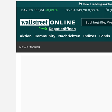
🎁 Ihre Lieblingsakt
DAX
26.355,84
+0,69
%
Gold
4.342,26
0,00
%
Öl (
Depot eröffnen
Aktien
Community
Nachrichten
Indizes
Fonds
NEWS TICKER