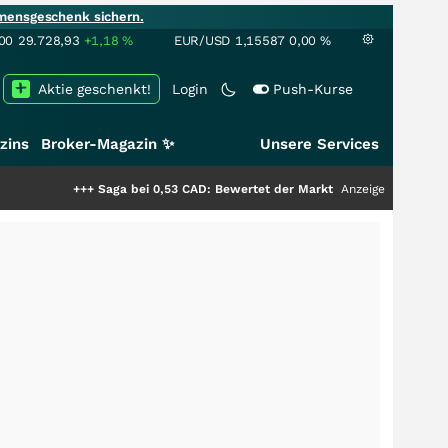
mensgeschenk sichern.
00
29.728,93
+1,18
%
EUR/USD
1,15587
0,00
%
Aktie geschenkt!
Login
Push-Kurse
zins
Broker-Magazin ✨
Unsere Services
+++
Saga bei 0,53 CAD: Bewertet der Markt noch immer nur die Hälfte der
Anzeige