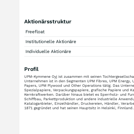
Aktionärsstruktur
Freefloat
Institutionelle Aktionäre
Individuelle Aktionäre
Profil
UPM-Kymmene Oyj ist zusammen mit seinen Tochtergesellschafte
Unternehmen ist in den Segmenten UPM Fibres, UPM Energy, 
Papers, UPM Plywood und Other Operations tätig. Das Unterneh
Spezialpapiere, Verpackungspapiere, grafische Papiere und 
Kernkraftwerken. Darüber hinaus bietet es Sperrholz- und Fu
Schiffbau, Parkettproduktion und andere industrielle Anwendu
Kataloganbieter, Einzelhändler, Druckereien, Händler, Verarb
1871 gegründet und hat seinen Hauptsitz in Helsinki, Finnland.