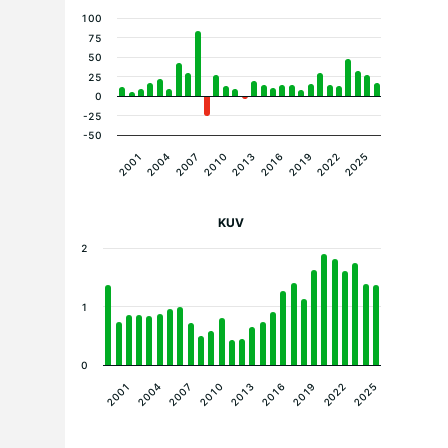
100
75
50
25
0
-25
-50
2019
2010
2001
2022
2013
2004
2025
2016
2007
KUV
2
1
0
2007
2004
2001
2025
2022
2019
2016
2013
2010