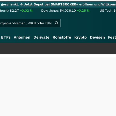
ie geschenkt.
→ Jetzt Depot bei SMARTBROKER+ eröffnen und Willkom
Brent)
82,27
+0,02
%
Dow Jones
54.036,10
+0,25
%
US Tech 1
ETFs
Anleihen
Derivate
Rohstoffe
Krypto
Devisen
Fest