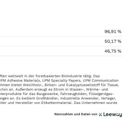
96,91 %
50,17 %
46,75 %
n weltweit in der forstbasierten Bioindustrie tätig. Das
UPM Adhesive Materials, UPM Specialty Papers, UPM Communication
men bietet Weichholz-, Birken- und Eukalyptuszellstoff für Tissue,
Karton an. Außerdem erzeugt es Strom in Wasser-, Wärme- und
rnierprodukte für das Baugewerbe, Fahrzeugböden, Flüssigerdgas-
ngen an. Es bedient Großhändler, industrielle Anwender, Verleger,
eiter und Hersteller von Etikettenmaterial. Das Unternehmen wurde
Kennzahlen und Daten von