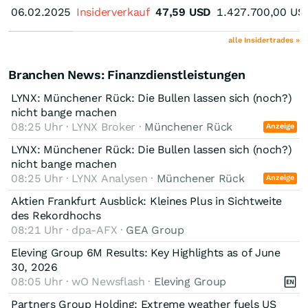
06.02.2025
06.02.2025
Insiderverkauf
47,59
USD
1.427.700,00
US
alle Insidertrades »
Branchen News: Finanzdienstleistungen
LYNX: Münchener Rück: Die Bullen lassen sich (noch?)
nicht bange machen
08:25 Uhr · LYNX Broker ·
Münchener Rück
Anzeige
LYNX: Münchener Rück: Die Bullen lassen sich (noch?)
nicht bange machen
08:25 Uhr · LYNX Analysen ·
Münchener Rück
Anzeige
Aktien Frankfurt Ausblick: Kleines Plus in Sichtweite
des Rekordhochs
08:21 Uhr · dpa-AFX ·
GEA Group
Eleving Group 6M Results: Key Highlights as of June
30, 2026
08:05 Uhr · wO Newsflash ·
Eleving Group
Partners Group Holding: Extreme weather fuels US