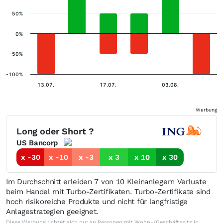
50%
0%
-50%
-100%
13.07.
17.07.
03.08.
Werbung
Long oder Short ?
US Bancorp
x -30
x -10
x -3
x 3
x 10
x 30
Im Durchschnitt erleiden 7 von 10 Kleinanlegern Verluste
beim Handel mit Turbo-Zertifikaten. Turbo-Zertifikate sind
hoch risikoreiche Produkte und nicht für langfristige
Anlagestrategien geeignet.
Diese Werbung richtet sich nur an Personen mit Wohn-/Geschäftssitz in