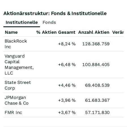
Aktionärsstruktur: Fonds & Institutionelle
Institutionelle
Fonds
Name
% Aktien Gesamt
Anzahl Aktien
Verän
BlackRock
+8,24
%
128.368.759
Inc
Vanguard
Capital
+6,48
%
100.884.405
Management,
LLC
State Street
+4,46
%
69.408.539
Corp
JPMorgan
+3,96
%
61.683.367
Chase & Co
FMR Inc
+3,67
%
57.171.830