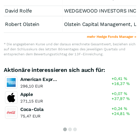
David Rolfe
WEDGEWOOD INVE
Robert Olstein
Olstein Capital Manageme
mehr Hedge Fonds Manager »
* Die angegebenen Kurse und der daraus errechnete Gesamtwert, beziehen sich
auf den Schlusskurs des letzten Börsentages des jeweiligen Quartals und
entsprechen dem Bewertungsstichtag der 13F-Einreichung.
Aktionäre interessieren sich auch für:
+0,41
%
American Express
+16,37
%
296,10 EUR
+0,07
%
Apple
+37,97
%
271,15 EUR
+0,24
%
Coca-Cola
+24,81
%
75,47 EUR