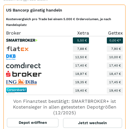
US Bancorp günstig handeln
Kostenvergleich pro Trade bei einem 5.000 € Ordervolumen, je nach
Handelsplatz
Broker
Xetra
Gettex
5,50 €
0,00 €*
7,88 €
7,90 €
12,50 €
10,00 €
17,40 €
17,40 €
18,97 €
18,47 €
19,35 €
17,45 €
19,40 €
19,40 €
Von Finanztest bestätigt: SMARTBROKER+ ist
Kostensieger in allen getesteten Depotgrößen
(12/2025)
Depot eröffnen
Jetzt wechseln