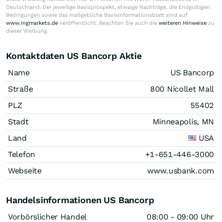
Deutschland. Der jeweilige Basisprospekt, etwaige Nachträge, die Endgültigen
Bedingungen sowie das maßgebliche Basisinformationsblatt sind auf
www.ingmarkets.de
veröffentlicht. Beachten Sie auch die
weiteren Hinweise
zu
dieser Werbung.
Kontaktdaten US Bancorp Aktie
Name
US Bancorp
Straße
800 Nicollet Mall
PLZ
55402
Stadt
Minneapolis, MN
Land
USA
Telefon
+1-651-446-3000
Webseite
www.usbank.com
Handelsinformationen US Bancorp
Vorbörslicher Handel
08:00 - 09:00 Uhr