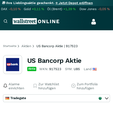
🎁 Ihre Lieblingsaktie geschenkt.
→ Jetzt Depot eröffnen
DAX
-0,10
%
Gold
+0,11
%
Öl (Brent)
+1,39
%
Dow Jones
-0,05
%
Aktien
US Bancorp Aktie | 917523
Startseite
US Bancorp Aktie
Aktie
WKN:
917523
SYM:
UB5
Land
Alarme
Zur Watchlist
Zum Portfolio
einrichten
hinzufügen
hinzufügen
Tradegate