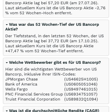
Bancorp Aktie lag bei 57,20
EUR
(am
27.07.26
).
Laut aktuellem Kurs ist die US Bancorp Aktie -2,76
%
vom 52 Wochen-Hoch entfernt.
Was war das 52 Wochen-Tief der US Bancorp
Aktie?
Der Tiefststand, in den letzten 52 Wochen, der US
Bancorp Aktie lag bei 37,72
EUR
(am
17.10.25
).
Laut aktuellem Kurs ist die US Bancorp Aktie
+47,47
%
vom 52 Wochen-Tief entfernt.
Welche Wettbewerber gibt es für US Bancorp?
Hier sind die wichtigsten Wettbewerber von US
Bancorp, inklusive ihrer ISIN-Codes:
JPMorgan Chase
(US46625H1005)
Bank of America
(US0605051046)
Wells Fargo
(US9497461015)
PNC Financial Services Group
(US6934751057)
Truist Financial Corporation
(US89832Q1094)
Was ist die durchschnittliche Rendite (CAGR)