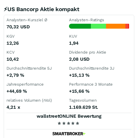
⚡US Bancorp Aktie kompakt
Analysten-Kursziel Ø
Analysten-Ratings
70,32
USD
KGV
KUV
12,26
1,94
KCV
Dividende pro Aktie
10,42
2,08
USD
Durchschnittsrendite 5J
Durchschnittsrendite 3J
+2,79
%
+15,13
%
Jahresperformance
Performance 3 Monate
+44,69
%
+15,66
%
relatives Volumen (rVol)
Tagesvolumen
4,21
x
1.169.629 St.
wallstreetONLINE Bewertung
⭐
⭐
⭐
⭐
⭐