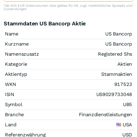
*ab 500 EUR Ordervolumen über gettex für 0€, zzgl. marktüblicher Spreads und
Zuwendungen
Stammdaten US Bancorp Aktie
Name
US Bancorp
Kurzname
US Bancorp
Namenszusatz
Registered Shs
Kategorie
Aktien
Aktientyp
Stammaktien
WKN
917523
ISIN
US9029733048
Symbol
UB5
Branche
Finanzdienstleistungen
Land
USA
Referenzwährung
USD