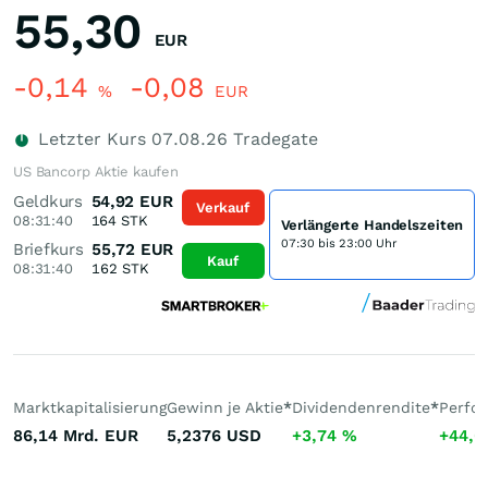
55,30
EUR
-0,14
-0,08
%
EUR
Letzter Kurs
07.08.26
Tradegate
US Bancorp Aktie kaufen
Geldkurs
54,92
EUR
Verkauf
08:31:40
164
STK
Verlängerte Handelszeiten
07:30 bis 23:00 Uhr
Briefkurs
55,72
EUR
Kauf
08:31:40
162
STK
Marktkapitalisierung
Gewinn je Aktie
*
Dividendenrendite
*
Perfo
86,14 Mrd.
EUR
5,2376
USD
+3,74
%
+44,