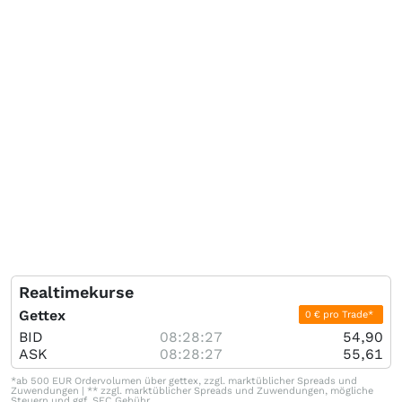
Realtimekurse
Gettex
0 € pro Trade*
BID
08:28:27
54,90
ASK
08:28:27
55,61
*ab 500 EUR Ordervolumen über gettex, zzgl. marktüblicher Spreads und
Zuwendungen | ** zzgl. marktüblicher Spreads und Zuwendungen, mögliche
Steuern und ggf. SEC Gebühr