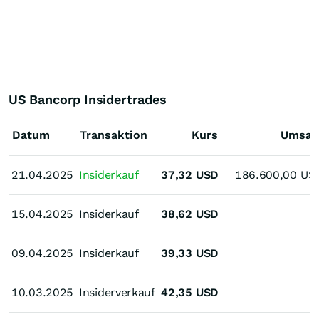
US Bancorp Insidertrades
Datum
Transaktion
Kurs
Umsat
21.04.2025
21.04.2025
Insiderkauf
37,32
USD
186.600,00
US
15.04.2025
15.04.2025
Insiderkauf
38,62
USD
09.04.2025
09.04.2025
Insiderkauf
39,33
USD
10.03.2025
10.03.2025
Insiderverkauf
42,35
USD