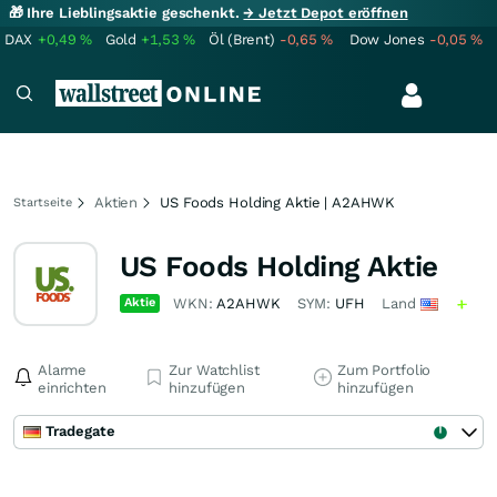
🎁 Ihre Lieblingsaktie geschenkt.
→ Jetzt Depot eröffnen
DAX
+0,49
%
Gold
+1,53
%
Öl (Brent)
-0,65
%
Dow Jones
-0,05
%
Aktien
US Foods Holding Aktie | A2AHWK
Startseite
US Foods Holding Aktie
Aktie
WKN:
A2AHWK
SYM:
UFH
Land
Alarme
Zur Watchlist
Zum Portfolio
einrichten
hinzufügen
hinzufügen
Tradegate