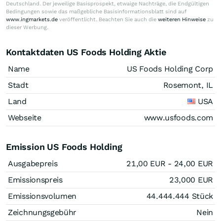
Deutschland. Der jeweilige Basisprospekt, etwaige Nachträge, die Endgültigen
Bedingungen sowie das maßgebliche Basisinformationsblatt sind auf
www.ingmarkets.de
veröffentlicht. Beachten Sie auch die
weiteren Hinweise
zu
dieser Werbung.
Kontaktdaten US Foods Holding Aktie
Name
US Foods Holding Corp
Stadt
Rosemont, IL
Land
USA
Webseite
www.usfoods.com
Emission US Foods Holding
Ausgabepreis
21,00
EUR
- 24,00
EUR
Emissionspreis
23,000
EUR
Emissionsvolumen
44.444.444
Stück
Zeichnungsgebühr
Nein