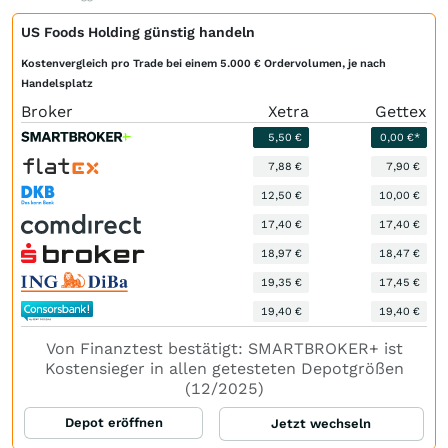
US Foods Holding günstig handeln
Kostenvergleich pro Trade bei einem 5.000 € Ordervolumen, je nach
Handelsplatz
Broker
Xetra
Gettex
5,50 €
0,00 €*
7,88 €
7,90 €
12,50 €
10,00 €
17,40 €
17,40 €
18,97 €
18,47 €
19,35 €
17,45 €
19,40 €
19,40 €
Von Finanztest bestätigt: SMARTBROKER+ ist
Kostensieger in allen getesteten Depotgrößen
(12/2025)
Depot eröffnen
Jetzt wechseln