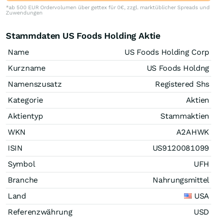
*ab 500 EUR Ordervolumen über gettex für 0€, zzgl. marktüblicher Spreads und
Zuwendungen
Stammdaten US Foods Holding Aktie
Name
US Foods Holding Corp
Kurzname
US Foods Holdng
Namenszusatz
Registered Shs
Kategorie
Aktien
Aktientyp
Stammaktien
WKN
A2AHWK
ISIN
US9120081099
Symbol
UFH
Branche
Nahrungsmittel
Land
USA
Referenzwährung
USD