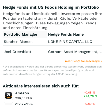
Hedge Fonds mit US Foods Holding im Portfolio
Hedgefonds und institutionelle Investoren passen ihre
Positionen laufend an – durch Käufe, Verkäufe oder
Umschichtungen. Diese Bewegungen zeigen Trends
und deren Einschätzung.
Portfolio Manager
Hedge Fonds Name
Stephen Mandel
LONE PINE CAPITAL LLC
Joel Greenblatt
Gotham Asset Management, LL
mehr Hedge Fonds Manager »
* Die angegebenen Kurse und der daraus errechnete Gesamtwert, beziehen sich
auf den Schlusskurs des letzten Börsentages des jeweiligen Quartals und
entsprechen dem Bewertungsstichtag der 13F-Einreichung.
Aktionäre interessieren sich auch für:
-0,08
%
Amazon
+24,76
%
236,05 EUR
-0,09
%
Coca-Cola