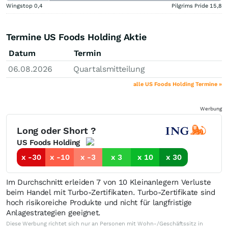
Wingstop
0,4
Pilgrims Pride
15,8
Termine US Foods Holding Aktie
Datum
Termin
06.08.2026
Quartalsmitteilung
alle US Foods Holding Termine »
Werbung
Long oder Short ?
US Foods Holding
x -30
x -10
x -3
x 3
x 10
x 30
Im Durchschnitt erleiden 7 von 10 Kleinanlegern Verluste
beim Handel mit Turbo-Zertifikaten. Turbo-Zertifikate sind
hoch risikoreiche Produkte und nicht für langfristige
Anlagestrategien geeignet.
Diese Werbung richtet sich nur an Personen mit Wohn-/Geschäftssitz in