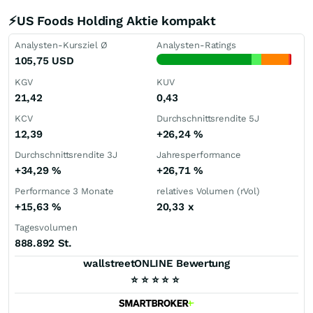
⚡US Foods Holding Aktie kompakt
Analysten-Kursziel Ø
Analysten-Ratings
105,75
USD
KGV
KUV
21,42
0,43
KCV
Durchschnittsrendite 5J
12,39
+26,24
%
Durchschnittsrendite 3J
Jahresperformance
+34,29
%
+26,71
%
Performance 3 Monate
relatives Volumen (rVol)
+15,63
%
20,33
x
Tagesvolumen
888.892 St.
wallstreetONLINE Bewertung
⭐
⭐
⭐
⭐
⭐