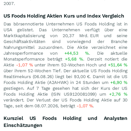
2007.
US Foods Holding Aktien Kurs und Index Vergleich
Das börsennotierte Unternehmen US Foods Holding ist in
USA gelistet. Das Unternehmen verfügt über eine
Marktkapitalisierung von 20,37 Mrd.
EUR
und seine
Geschäftsaktivitäten sind vorwiegend der Branche
Nahrungsmittel zuzuordnen. Die Aktie verzeichnet eine
Jahresperformance von
+44,53
%
. Die aktuelle
Monatsperformance beträgt
+5,68
%
. Derzeit notiert die
Aktie
-1,07
%
unter ihrem 52-Wochen Hoch und
+51,64
%
über ihrem 52-Wochen Tief. Der aktuelle US Foods Holding
Realtimekurs (
06.08.26
) liegt bei 93,00
€
. Damit ist die US
Foods Holding Aktie (A2AHWK) in 24 Stunden um
+6,90
%
gestiegen. Auf 7 Tage gesehen hat sich der Kurs der US
Foods Holding Aktie (ISIN US9120081099) um
+2,76
%
verändert. Der Verlust der US Foods Holding Aktie auf 30
Tage, seit dem 08.07.2026, beträgt
-1,07
%
.
Kursziel US Foods Holding und Analysten
Einschätzungen