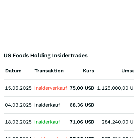
US Foods Holding Insidertrades
Datum
Transaktion
Kurs
Umsat
15.05.2025
15.05.2025
Insiderverkauf
75,00
USD
1.125.000,00
US
04.03.2025
04.03.2025
Insiderkauf
68,36
USD
18.02.2025
18.02.2025
Insiderkauf
71,06
USD
284.240,00
US