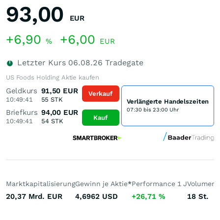
93,00
EUR
+6,90
+6,00
%
EUR
Letzter Kurs
06.08.26
Tradegate
US Foods Holding Aktie kaufen
Geldkurs
91,50
EUR
Verkauf
10:49:41
55
STK
Verlängerte Handelszeiten
07:30 bis 23:00 Uhr
Briefkurs
94,00
EUR
Kauf
10:49:41
54
STK
Marktkapitalisierung
Gewinn je Aktie
*
Performance 1 J
Volumen 
20,37 Mrd.
EUR
4,6962
USD
+26,71
%
18
St.