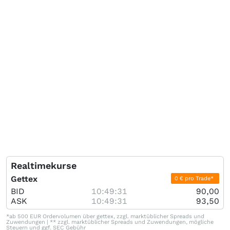
Realtimekurse
Gettex
0 € pro Trade*
BID
10:49:31
90,00
ASK
10:49:31
93,50
*ab 500 EUR Ordervolumen über gettex, zzgl. marktüblicher Spreads und
Zuwendungen | ** zzgl. marktüblicher Spreads und Zuwendungen, mögliche
Steuern und ggf. SEC Gebühr