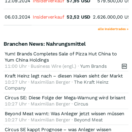
12.09.2024
12.09.2024
Insiderverkauf
57,95
USD
579.500,00
US
06.03.2024
06.03.2024
Insiderverkauf
52,52
USD
2.626.000,00
US
alle Insidertrades »
Branchen News: Nahrungsmittel
Yum! Brands Completes Sale of Pizza Hut China to
Yum China Holdings
11:00 Uhr · Business Wire (engl.) ·
Yum Brands
Kraft Heinz legt nach – diesen Haken sieht der Markt
10:27 Uhr · Maximilian Berger ·
The Kraft Heinz
Company
Circus SE: Diese Folge der Mega-Warnung wird brisant
10:27 Uhr · Maximilian Berger ·
Circus
Beyond Meat warnt: Was Anleger jetzt wissen müssen
10:27 Uhr · Maximilian Berger ·
Beyond Meat
Circus SE kappt Prognose – was Anleger wissen