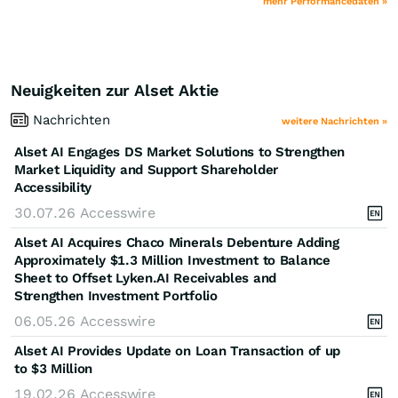
mehr Performancedaten »
Neuigkeiten zur Alset Aktie
Nachrichten
weitere Nachrichten »
Alset AI Engages DS Market Solutions to Strengthen
Market Liquidity and Support Shareholder
Accessibility
30.07.26
Accesswire
Alset AI Acquires Chaco Minerals Debenture Adding
Approximately $1.3 Million Investment to Balance
Sheet to Offset Lyken.AI Receivables and
Strengthen Investment Portfolio
06.05.26
Accesswire
Alset AI Provides Update on Loan Transaction of up
to $3 Million
19.02.26
Accesswire