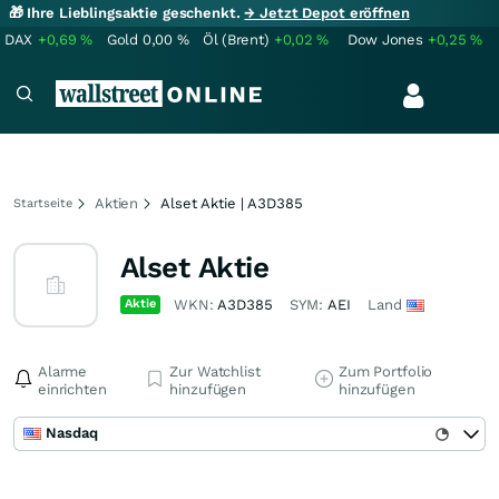
🎁 Ihre Lieblingsaktie geschenkt.
→ Jetzt Depot eröffnen
DAX
+0,69
%
Gold
0,00
%
Öl (Brent)
+0,02
%
Dow Jones
+0,25
%
Aktien
Alset Aktie | A3D385
Startseite
Alset Aktie
Aktie
WKN:
A3D385
SYM:
AEI
Land
Alarme
Zur Watchlist
Zum Portfolio
einrichten
hinzufügen
hinzufügen
Nasdaq