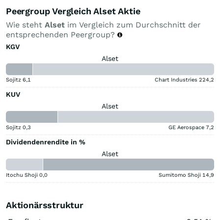
Peergroup Vergleich Alset Aktie
Wie steht
Alset
im Vergleich zum Durchschnitt der
entsprechenden Peergroup?
KGV
Alset
Sojitz
6,1
Chart Industries
224,2
KUV
Alset
Sojitz
0,3
GE Aerospace
7,2
Dividendenrendite in %
Alset
Itochu Shoji
0,0
Sumitomo Shoji
14,9
Aktionärsstruktur