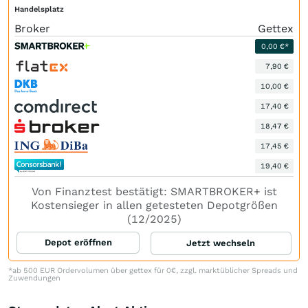
Handelsplatz
Broker
Gettex
0,00 €*
7,90 €
10,00 €
17,40 €
18,47 €
17,45 €
19,40 €
Von Finanztest bestätigt: SMARTBROKER+ ist
Kostensieger in allen getesteten Depotgrößen
(12/2025)
Depot eröffnen
Jetzt wechseln
*ab 500 EUR Ordervolumen über gettex für 0€, zzgl. marktüblicher Spreads und
Zuwendungen