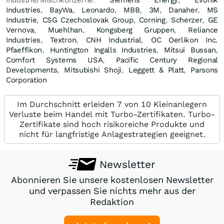
Industries
,
BayWa
,
Leonardo
,
MBB
,
3M
,
Danaher
,
MS
Industrie
,
CSG Czechoslovak Group
,
Corning
,
Scherzer
,
GE
Vernova
,
Muehlhan
,
Kongsberg Gruppen
,
Reliance
Industries
,
Textron
,
CNH Industrial
,
OC Oerlikon Inc.
Pfaeffikon
,
Huntington Ingalls Industries
,
Mitsui Bussan
,
Comfort Systems USA
,
Pacific Century Regional
Developments
,
Mitsubishi Shoji
,
Leggett & Platt
,
Parsons
Corporation
Im Durchschnitt erleiden 7 von 10 Kleinanlegern
Verluste beim Handel mit Turbo-Zertifikaten. Turbo-
Zertifikate sind hoch risikoreiche Produkte und
nicht für langfristige Anlagestrategien geeignet.
Newsletter
Abonnieren Sie unsere kostenlosen Newsletter
und verpassen Sie nichts mehr aus der
Redaktion