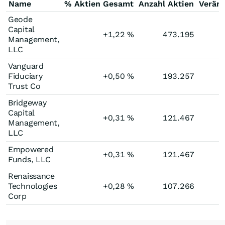
Name
% Aktien Gesamt
Anzahl Aktien
Verän
Geode
Capital
+1,22
%
473.195
Management,
LLC
Vanguard
Fiduciary
+0,50
%
193.257
Trust Co
Bridgeway
Capital
+0,31
%
121.467
Management,
LLC
Empowered
+0,31
%
121.467
Funds, LLC
Renaissance
Technologies
+0,28
%
107.266
Corp