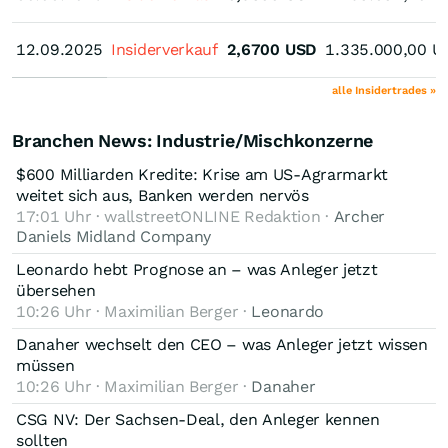
12.09.2025
12.09.2025
Insiderverkauf
2,6700
USD
1.335.000,00
U
alle Insidertrades »
Branchen News: Industrie/Mischkonzerne
$600 Milliarden Kredite: Krise am US-Agrarmarkt
weitet sich aus, Banken werden nervös
17:01 Uhr · wallstreetONLINE Redaktion ·
Archer
Daniels Midland Company
Leonardo hebt Prognose an – was Anleger jetzt
übersehen
10:26 Uhr · Maximilian Berger ·
Leonardo
Danaher wechselt den CEO – was Anleger jetzt wissen
müssen
10:26 Uhr · Maximilian Berger ·
Danaher
CSG NV: Der Sachsen-Deal, den Anleger kennen
sollten