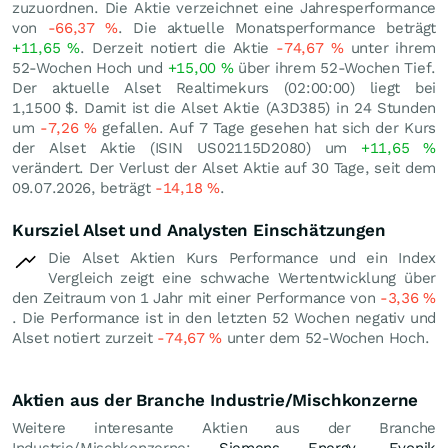
zuzuordnen. Die Aktie verzeichnet eine Jahresperformance
von
-66,37
%
. Die aktuelle Monatsperformance beträgt
+11,65
%
. Derzeit notiert die Aktie
-74,67
%
unter ihrem
52-Wochen Hoch und
+15,00
%
über ihrem 52-Wochen Tief.
Der aktuelle Alset Realtimekurs (02:00:00) liegt bei
1,1500
$
. Damit ist die Alset Aktie (A3D385) in 24 Stunden
um
-7,26
%
gefallen. Auf 7 Tage gesehen hat sich der Kurs
der Alset Aktie (ISIN US02115D2080) um
+11,65
%
verändert. Der Verlust der Alset Aktie auf 30 Tage, seit dem
09.07.2026, beträgt
-14,18
%
.
Kursziel Alset und Analysten Einschätzungen
Die Alset Aktien Kurs Performance und ein Index
Vergleich zeigt eine schwache Wertentwicklung über
den Zeitraum von 1 Jahr mit einer Performance von
-3,36
%
. Die Performance ist in den letzten 52 Wochen negativ und
Alset notiert zurzeit
-74,67
%
unter dem 52-Wochen Hoch.
Aktien aus der Branche Industrie/Mischkonzerne
Weitere interesante Aktien aus der Branche
Industrie/Mischkonzerne:
Siemens Energy
,
Evonik