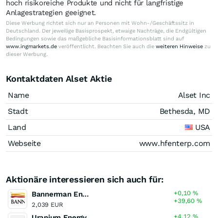
hoch risikoreiche Produkte und nicht für langfristige
Anlagestrategien geeignet.
Diese Werbung richtet sich nur an Personen mit Wohn-/Geschäftssitz in
Deutschland. Der jeweilige Basisprospekt, etwaige Nachträge, die Endgültigen
Bedingungen sowie das maßgebliche Basisinformationsblatt sind auf
www.ingmarkets.de
veröffentlicht. Beachten Sie auch die
weiteren Hinweise
zu
dieser Werbung.
Kontaktdaten Alset Aktie
Name
Alset Inc
Stadt
Bethesda, MD
Land
USA
Webseite
www.hfenterp.com
Aktionäre interessieren sich auch für:
+0,10
%
Bannerman Energy
+39,60
%
2,039 EUR
+4,12
%
Uranium Energy