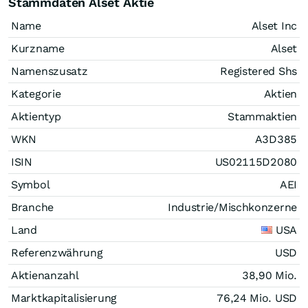
Stammdaten Alset Aktie
Name
Alset Inc
Kurzname
Alset
Namenszusatz
Registered Shs
Kategorie
Aktien
Aktientyp
Stammaktien
WKN
A3D385
ISIN
US02115D2080
Symbol
AEI
Branche
Industrie/Mischkonzerne
Land
USA
Referenzwährung
USD
Aktienanzahl
38,90 Mio.
Marktkapitalisierung
76,24 Mio.
USD