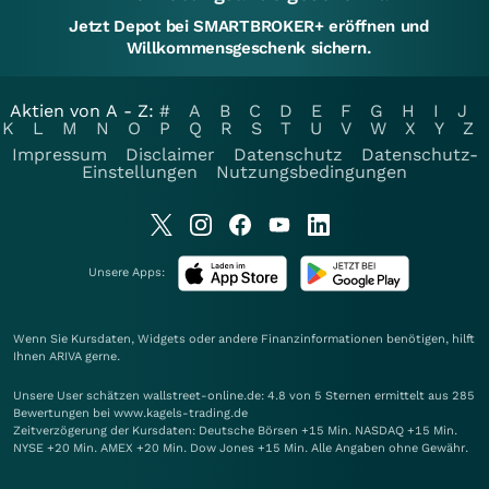
Jetzt Depot bei SMARTBROKER+ eröffnen und
Willkommensgeschenk sichern.
Aktien von A - Z:
#
A
B
C
D
E
F
G
H
I
J
K
L
M
N
O
P
Q
R
S
T
U
V
W
X
Y
Z
Impressum
Disclaimer
Datenschutz
Datenschutz-
Einstellungen
Nutzungsbedingungen
Unsere Apps:
Wenn Sie Kursdaten, Widgets oder andere Finanzinformationen benötigen, hilft
Ihnen
ARIVA
gerne.
Unsere User schätzen wallstreet-online.de: 4.8 von 5 Sternen ermittelt aus 285
Bewertungen bei www.kagels-trading.de
Zeitverzögerung der Kursdaten: Deutsche Börsen +15 Min. NASDAQ +15 Min.
NYSE +20 Min. AMEX +20 Min. Dow Jones +15 Min. Alle Angaben ohne Gewähr.