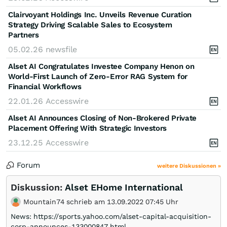
Clairvoyant Holdings Inc. Unveils Revenue Curation
Strategy Driving Scalable Sales to Ecosystem
Partners
05.02.26
newsfile
Alset AI Congratulates Investee Company Henon on
World-First Launch of Zero-Error RAG System for
Financial Workflows
22.01.26
Accesswire
Alset AI Announces Closing of Non-Brokered Private
Placement Offering With Strategic Investors
23.12.25
Accesswire
Forum
weitere Diskussionen »
Diskussion:
Alset EHome International
Mountain74 schrieb am 13.09.2022 07:45 Uhr
News: https://sports.yahoo.com/alset-capital-acquisition-
corp-announces-133000847.html