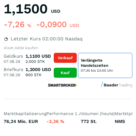
1,1500
USD
-7,26
-0,0900
%
USD
Letzter Kurs
02:00:00
Nasdaq
Alset Aktie kaufen
Geldkurs
1,1100
USD
Verkauf
Verlängerte
07.08.26
2.000
STK
Handelszeiten
Briefkurs
1,2000
USD
07:30 bis 23:00 Uhr
Kauf
07.08.26
900
STK
Marktkapitalisierung
Performance 1 J
Volumen (heute)
Martktpla
76,24 Mio.
EUR
-3,36
%
772
St.
NMS