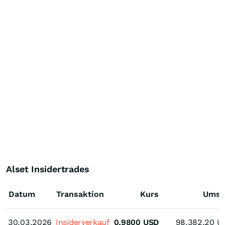
Alset Insidertrades
Datum
Transaktion
Kurs
Umsa
30.03.2026
30.03.2026
Insiderverkauf
0,9800
USD
98.382,20
U