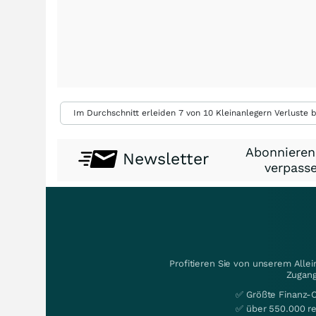
Im Durchschnitt erleiden 7 von 10 Kleinanlegern Verluste b
Abonnieren
Newsletter
verpasse
Profitieren Sie von unserem Alle
Zugang
✅ Größte Finanz-
✅ über 550.000 re