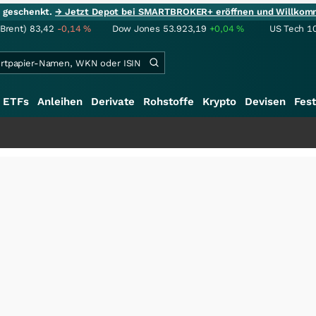
ie geschenkt.
→ Jetzt Depot bei SMARTBROKER+ eröffnen und Willkom
(Brent)
83,42
-0,14
%
Dow Jones
53.923,19
+0,04
%
US Tech 1
ETFs
Anleihen
Derivate
Rohstoffe
Krypto
Devisen
Fest