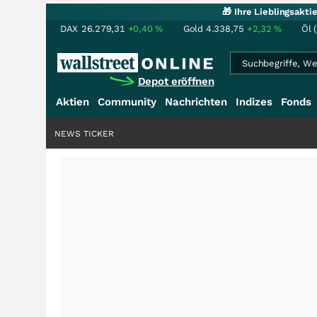
🎁 Ihre Lieblingsakt
DAX
26.279,31
+0,40
%
Gold
4.338,75
+2,32
%
Öl 
Depot eröffnen
Aktien
Community
Nachrichten
Indizes
Fonds
NEWS TICKER