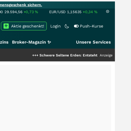
mensgeschenk sichern.
00
29.594,56
+0,73
%
EUR/USD
1,15635
+0,34
%
Aktie geschenkt!
Login
Push-Kurse
zins
Broker-Magazin ✨
Unsere Services
+++
Schwere Seltene Erden: Entsteht hier die nächste Milliarde
Anzeige