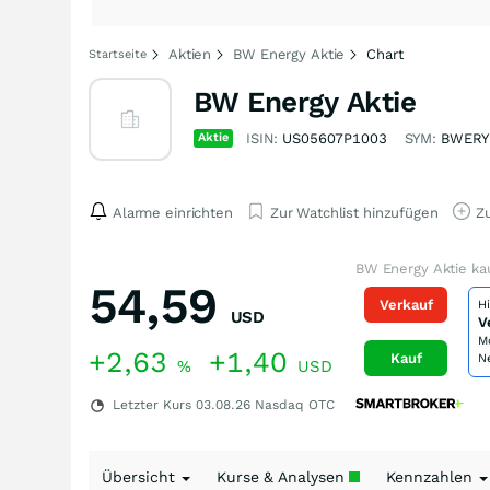
Aktien
BW Energy Aktie
Chart
Startseite
BW Energy Aktie
Aktie
ISIN:
US05607P1003
SYM:
BWERY
Alarme einrichten
Zur Watchlist hinzufügen
Zu
BW Energy Aktie ka
54,59
Verkauf
H
USD
V
M
+2,63
+1,40
Kauf
N
%
USD
Letzter Kurs
03.08.26
Nasdaq OTC
Übersicht
Kurse & Analysen
Kennzahlen