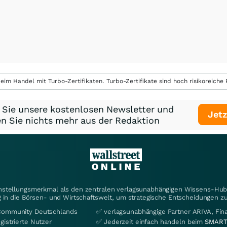
eim Handel mit Turbo-Zertifikaten. Turbo-Zertifikate sind hoch risikoreiche P
 Sie unsere kostenlosen Newsletter und
Jetz
n Sie nichts mehr aus der Redaktion
instellungsmerkmal als den zentralen verlagsunabhängigen Wissens-Hub 
 in die Börsen- und Wirtschaftswelt, um strategische Entscheidungen zu
Community Deutschlands
✅ verlagsunabhängige Partner ARIVA, Fi
gistrierte Nutzer
✅ Jederzeit einfach handeln beim
SMART