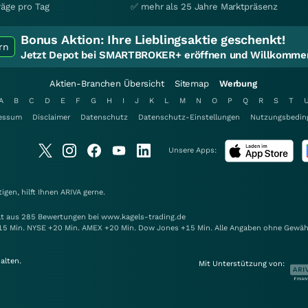
räge pro Tag
✅ mehr als 25 Jahre Marktpräsenz
Bonus Aktion:
Ihre Lieblingsaktie geschenkt!
rn
Jetzt Depot bei SMARTBROKER+ eröffnen und Willkommen
Aktien-Branchen Übersicht
Sitemap
Werbung
A
B
C
D
E
F
G
H
I
J
K
L
M
N
O
P
Q
R
S
T
essum
Disclaimer
Datenschutz
Datenschutz-Einstellungen
Nutzungsbedin
Unsere Apps:
gen, hilft Ihnen
ARIVA
gerne.
elt aus 285 Bewertungen bei www.kagels-trading.de
15 Min. NYSE +20 Min. AMEX +20 Min. Dow Jones +15 Min. Alle Angaben ohne Gewäh
alten.
Mit Unterstützung von: