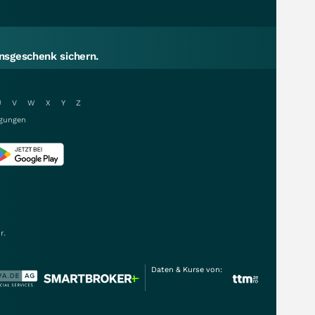
sgeschenk sichern.
U
V
W
X
Y
Z
gungen
r.
Daten & Kurse von: