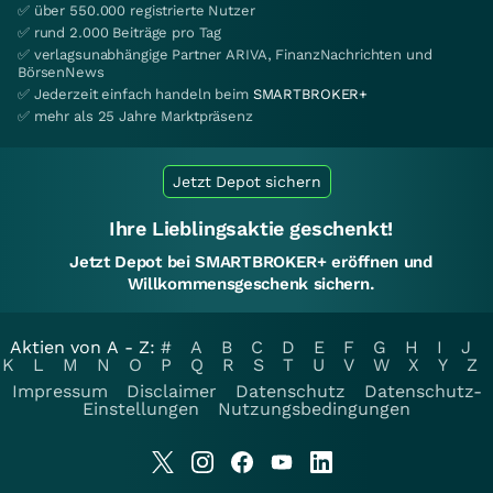
✅ über 550.000 registrierte Nutzer
✅ rund 2.000 Beiträge pro Tag
✅ verlagsunabhängige Partner ARIVA, FinanzNachrichten und
BörsenNews
✅ Jederzeit einfach handeln beim
SMARTBROKER+
✅ mehr als 25 Jahre Marktpräsenz
Jetzt Depot sichern
Ihre Lieblingsaktie geschenkt!
Jetzt Depot bei SMARTBROKER+ eröffnen und
Willkommensgeschenk sichern.
Aktien von A - Z:
#
A
B
C
D
E
F
G
H
I
J
K
L
M
N
O
P
Q
R
S
T
U
V
W
X
Y
Z
Impressum
Disclaimer
Datenschutz
Datenschutz-
Einstellungen
Nutzungsbedingungen