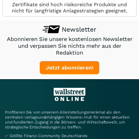
Zertifikate sind hoch risikoreiche Produkte und
nicht für langfristige Anlagestrategien geeignet.
Newsletter
Abonnieren Sie unsere kostenlosen Newsletter
und verpassen Sie nichts mehr aus der
Redaktion
Jetzt abonnieren!
Profitieren Sie von unserem Alleinstellungsmerkmal als den
zentralen verlagsunabhängigen Wissens-Hub für einen aktuellen
und fundierten Zugang in die Börsen- und Wirtschaftswelt, um
strategische Entscheidungen zu treffen.
✅ Größte Finanz-Community Deutschlands