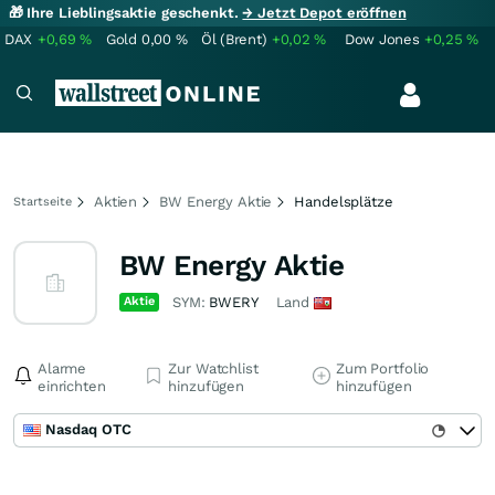
🎁 Ihre Lieblingsaktie geschenkt.
→ Jetzt Depot eröffnen
DAX
+0,69
%
Gold
0,00
%
Öl (Brent)
+0,02
%
Dow Jones
+0,25
%
Aktien
BW Energy Aktie
Handelsplätze
Startseite
BW Energy Aktie
Aktie
SYM:
BWERY
Land
Alarme
Zur Watchlist
Zum Portfolio
einrichten
hinzufügen
hinzufügen
Nasdaq OTC