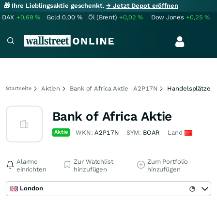
🎁 Ihre Lieblingsaktie geschenkt.
→ Jetzt Depot eröffnen
DAX
+0,69
%
Gold
0,00
%
Öl (Brent)
+0,02
%
Dow Jones
+0,25
%
Aktien
Bank of Africa Aktie | A2P17N
Handelsplätze
Startseite
Bank of Africa Aktie
Aktie
WKN:
A2P17N
SYM:
BOAR
Land
Alarme
Zur Watchlist
Zum Portfolio
einrichten
hinzufügen
hinzufügen
London