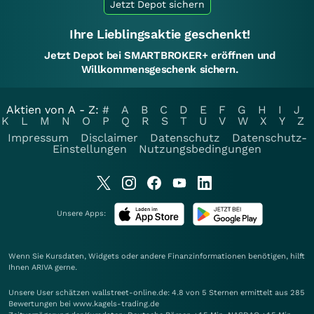
Jetzt Depot sichern
Ihre Lieblingsaktie geschenkt!
Jetzt Depot bei SMARTBROKER+ eröffnen und
Willkommensgeschenk sichern.
Aktien von A - Z:
#
A
B
C
D
E
F
G
H
I
J
K
L
M
N
O
P
Q
R
S
T
U
V
W
X
Y
Z
Impressum
Disclaimer
Datenschutz
Datenschutz-
Einstellungen
Nutzungsbedingungen
Unsere Apps:
Wenn Sie Kursdaten, Widgets oder andere Finanzinformationen benötigen, hilft
Ihnen
ARIVA
gerne.
Unsere User schätzen wallstreet-online.de: 4.8 von 5 Sternen ermittelt aus 285
Bewertungen bei www.kagels-trading.de