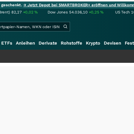
ie geschenkt.
→ Jetzt Depot bei SMARTBROKER+ eröffnen und Willkom
Brent)
82,27
+0,02
%
Dow Jones
54.036,10
+0,25
%
US Tech 1
ETFs
Anleihen
Derivate
Rohstoffe
Krypto
Devisen
Fest