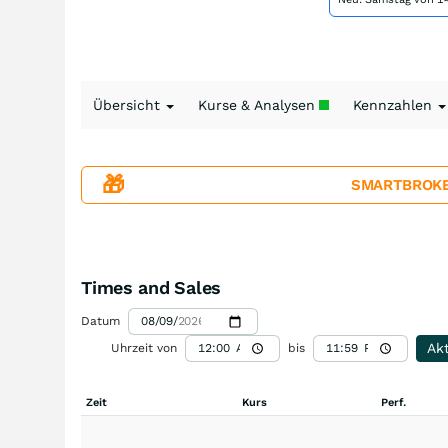
Übersicht
Kurse & Analysen
Kennzahlen
🎁
SMARTBROKER+
Times and Sales
Datum
Akt
Uhrzeit von
bis
Zeit
Kurs
Perf.