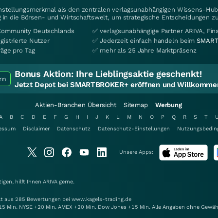
instellungsmerkmal als den zentralen verlagsunabhängigen Wissens-Hub 
 in die Börsen- und Wirtschaftswelt, um strategische Entscheidungen zu
Community Deutschlands
✅ verlagsunabhängige Partner ARIVA, Fi
gistrierte Nutzer
✅ Jederzeit einfach handeln beim
SMART
räge pro Tag
✅ mehr als 25 Jahre Marktpräsenz
Bonus Aktion:
Ihre Lieblingsaktie geschenkt!
rn
Jetzt Depot bei SMARTBROKER+ eröffnen und Willkommen
Aktien-Branchen Übersicht
Sitemap
Werbung
A
B
C
D
E
F
G
H
I
J
K
L
M
N
O
P
Q
R
S
T
essum
Disclaimer
Datenschutz
Datenschutz-Einstellungen
Nutzungsbedin
Unsere Apps:
gen, hilft Ihnen
ARIVA
gerne.
elt aus 285 Bewertungen bei www.kagels-trading.de
15 Min. NYSE +20 Min. AMEX +20 Min. Dow Jones +15 Min. Alle Angaben ohne Gewäh