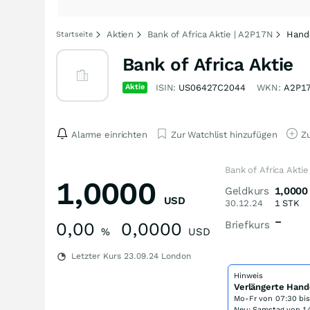
Aktien
Bank of Africa Aktie | A2P17N
Hand
Startseite
Bank of Africa Aktie
Aktie
ISIN:
US06427C2044
WKN:
A2P1
Alarme einrichten
Zur Watchlist hinzufügen
Zu
Bank of Africa Akti
1,0000
Geldkurs
1,0000
USD
30.12.24
1
STK
–
0,00
0,0000
Briefkurs
%
USD
Letzter Kurs
23.09.24
London
Hinweis
Verlängerte Hand
Mo-Fr von
07:30 bi
Neu: Samstag von 14