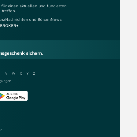
für einen aktuellen und fundierten
 treffen.
nanzNachrichten und BörsenNews
BROKER+
sgeschenk sichern.
U
V
W
X
Y
Z
gungen
r.