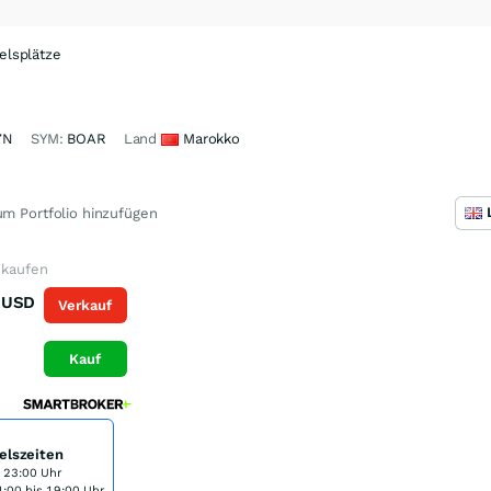
elsplätze
7N
SYM:
BOAR
Land
Marokko
m Portfolio hinzufügen
e kaufen
USD
Verkauf
Kauf
elszeiten
s 23:00 Uhr
:00 bis 19:00 Uhr