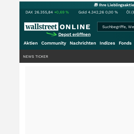
🎁 Ihre Lieblingsakt
DAX
26.355,84
+0,69
%
Gold
4.342,26
0,00
%
Öl (
Depot eröffnen
Aktien
Community
Nachrichten
Indizes
Fonds
NEWS TICKER