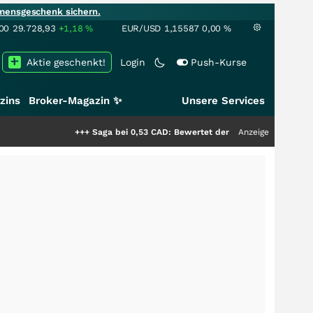
mensgeschenk sichern.
00
29.728,93
+1,18
%
EUR/USD
1,15587
0,00
%
Aktie geschenkt!
Login
Push-Kurse
zins
Broker-Magazin ✨
Unsere Services
+++
Saga bei 0,53 CAD: Bewertet der Markt noch immer nur die 
Anzeige