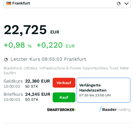
Frankfurt
22,725
EUR
+0,98
+0,220
%
EUR
Letzter Kurs
09:55:02
Frankfurt
BlackRock Utilities, Infrastructure & Power Opportunities Trust Aktie
kaufen
Geldkurs
22,380
EUR
Verkauf
Verlängerte
10:00:03
50
STK
Handelszeiten
Briefkurs
24,245
EUR
07:30 bis 23:00 Uhr
Kauf
10:00:03
50
STK