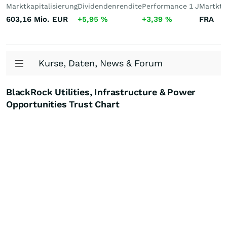
Marktkapitalisierung
Dividendenrendite
Performance 1 J
Martktp
603,16 Mio.
EUR
+5,95
%
+3,39
%
FRA
Kurse, Daten, News & Forum
BlackRock Utilities, Infrastructure & Power
Opportunities Trust Chart