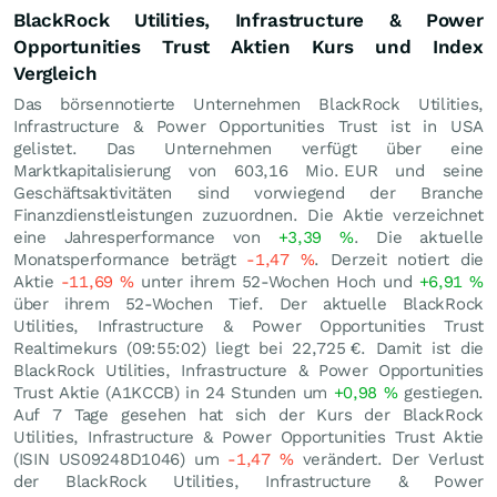
BlackRock Utilities, Infrastructure & Power
Opportunities Trust Aktien Kurs und Index
Vergleich
Das börsennotierte Unternehmen BlackRock Utilities,
Infrastructure & Power Opportunities Trust ist in USA
gelistet. Das Unternehmen verfügt über eine
Marktkapitalisierung von 603,16 Mio.
EUR
und seine
Geschäftsaktivitäten sind vorwiegend der Branche
Finanzdienstleistungen zuzuordnen. Die Aktie verzeichnet
eine Jahresperformance von
+3,39
%
. Die aktuelle
Monatsperformance beträgt
-1,47
%
. Derzeit notiert die
Aktie
-11,69
%
unter ihrem 52-Wochen Hoch und
+6,91
%
über ihrem 52-Wochen Tief. Der aktuelle BlackRock
Utilities, Infrastructure & Power Opportunities Trust
Realtimekurs (09:55:02) liegt bei 22,725
€
. Damit ist die
BlackRock Utilities, Infrastructure & Power Opportunities
Trust Aktie (A1KCCB) in 24 Stunden um
+0,98
%
gestiegen.
Auf 7 Tage gesehen hat sich der Kurs der BlackRock
Utilities, Infrastructure & Power Opportunities Trust Aktie
(ISIN US09248D1046) um
-1,47
%
verändert. Der Verlust
der BlackRock Utilities, Infrastructure & Power