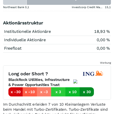
Northeast Bank
0,1
Investcorp Credit Management BDC
15,1
Aktionärsstruktur
Institutionelle Aktionäre
18,93 %
Individuelle Aktionäre
0,00 %
Freefloat
0,00 %
Werbung
Long oder Short ?
BlackRock Utilities, Infrastructure
& Power Opportunities Trust
x -30
x -10
x -3
x 3
x 10
x 30
Im Durchschnitt erleiden 7 von 10 Kleinanlegern Verluste
beim Handel mit Turbo-Zertifikaten. Turbo-Zertifikate sind