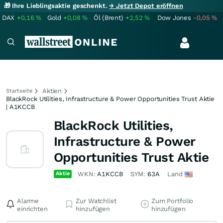
🎁 Ihre Lieblingsaktie geschenkt.
→ Jetzt Depot eröffnen
DAX
+0,16
%
Gold
+0,08
%
Öl (Brent)
+2,52
%
Dow Jones
-0,05
%
Aktien
Startseite
BlackRock Utilities, Infrastructure & Power Opportunities Trust Aktie
| A1KCCB
BlackRock Utilities,
Infrastructure & Power
Opportunities Trust Aktie
Aktie
WKN:
A1KCCB
SYM:
63A
Land
Alarme
Zur Watchlist
Zum Portfolio
einrichten
hinzufügen
hinzufügen