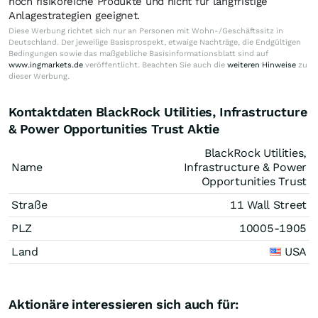
hoch risikoreiche Produkte und nicht für langfristige
Anlagestrategien geeignet.
Diese Werbung richtet sich nur an Personen mit Wohn-/Geschäftssitz in
Deutschland. Der jeweilige Basisprospekt, etwaige Nachträge, die Endgültigen
Bedingungen sowie das maßgebliche Basisinformationsblatt sind auf
www.ingmarkets.de
veröffentlicht. Beachten Sie auch die
weiteren Hinweise
zu
dieser Werbung.
Kontaktdaten BlackRock Utilities, Infrastructure
& Power Opportunities Trust Aktie
BlackRock Utilities,
Name
Infrastructure & Power
Opportunities Trust
Straße
11 Wall Street
PLZ
10005-1905
Land
USA
Aktionäre interessieren sich auch für: