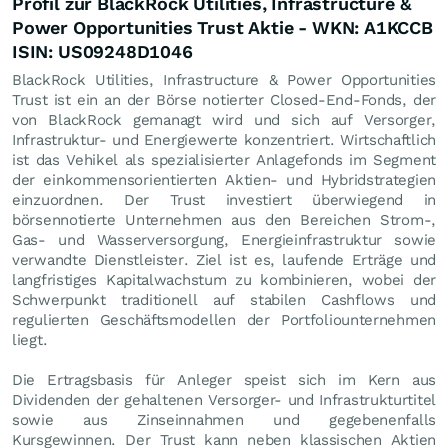
Profil zur BlackRock Utilities, Infrastructure &
Power Opportunities Trust Aktie - WKN: A1KCCB
ISIN: US09248D1046
BlackRock Utilities, Infrastructure & Power Opportunities
Trust ist ein an der Börse notierter Closed-End-Fonds, der
von BlackRock gemanagt wird und sich auf Versorger,
Infrastruktur- und Energiewerte konzentriert. Wirtschaftlich
ist das Vehikel als spezialisierter Anlagefonds im Segment
der einkommensorientierten Aktien- und Hybridstrategien
einzuordnen. Der Trust investiert überwiegend in
börsennotierte Unternehmen aus den Bereichen Strom-,
Gas- und Wasserversorgung, Energieinfrastruktur sowie
verwandte Dienstleister. Ziel ist es, laufende Erträge und
langfristiges Kapitalwachstum zu kombinieren, wobei der
Schwerpunkt traditionell auf stabilen Cashflows und
regulierten Geschäftsmodellen der Portfoliounternehmen
liegt.
Die Ertragsbasis für Anleger speist sich im Kern aus
Dividenden der gehaltenen Versorger- und Infrastrukturtitel
sowie aus Zinseinnahmen und gegebenenfalls
Kursgewinnen. Der Trust kann neben klassischen Aktien