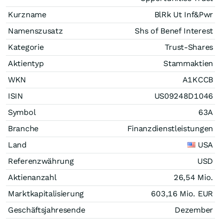
Kurzname
BlRk Ut Inf&Pwr
Namenszusatz
Shs of Benef Interest
Kategorie
Trust-Shares
Aktientyp
Stammaktien
WKN
A1KCCB
ISIN
US09248D1046
Symbol
63A
Branche
Finanzdienstleistungen
Land
USA
Referenzwährung
USD
Aktienanzahl
26,54 Mio.
Marktkapitalisierung
603,16 Mio.
EUR
Geschäftsjahresende
Dezember