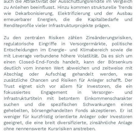
auch die Attraktivität der Ausschüttungsrendite im Vergleich
zu Anleihen beeinflusst. Hinzu kommen strukturelle Trends
wie Dekarbonisierung, Elektrifizierung und der Ausbau
erneuerbarer Energien, die die Kapitalbedarfe und
Renditeprofile vieler Infrastrukturprojekte prägen.
Zu den zentralen Risiken zählen Zinsänderungsrisiken,
regulatorische Eingriffe in Versorgermärkte, politische
Entscheidungen im Energie- und Klimabereich sowie die
mit Leverage verbundene höhere Volatilität. Da es sich um
einen Closed-End-Fonds handelt, kann der Börsenkurs
deutlich vom inneren Wert abweichen und zeitweise mit
Abschlag oder Aufschlag gehandelt werden, was
zusätzliche Chancen und Risiken für Anleger schafft. Der
Trust eignet sich vor allem für Investoren, die ein
fokussiertes Engagement in Versorger- und
Infrastrukturtiteln mit betontem Einkommenscharakter
suchen und die spezifischen Schwankungen eines
gehebelten, börsengehandelten Fonds akzeptieren. Er ist
weniger für kurzfristig orientierte Anleger oder Investoren
geeignet, die eine breit diversifizierte, zinsähnliche Anlage
ohne nennenswerte Kursrisiken anstreben.