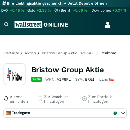
🎁 Ihre Lieblingsaktie geschenkt.
→ Jetzt Depot eröffnen
DAX
+0,48
%
Gold
+2,36
%
Öl (Brent)
+0,06
%
Dow Jones
+0,07
%
Aktien
Bristow Group Aktie | A2P6PL
Realtime
Startseite
Bristow Group Aktie
Aktie
WKN:
A2P6PL
SYM:
ERG1
Land
Alarme
Zur Watchlist
Zum Portfolio
einrichten
hinzufügen
hinzufügen
Tradegate