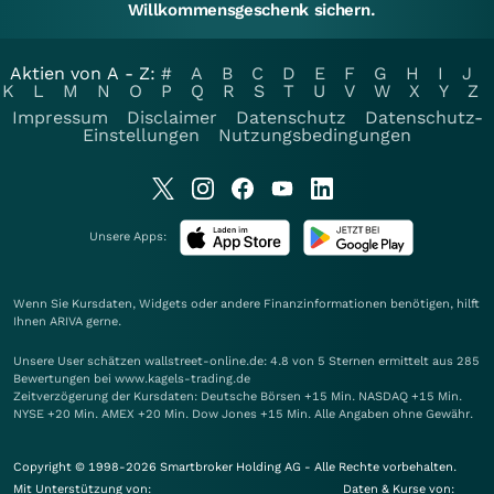
Willkommensgeschenk sichern.
Aktien von A - Z:
#
A
B
C
D
E
F
G
H
I
J
K
L
M
N
O
P
Q
R
S
T
U
V
W
X
Y
Z
Impressum
Disclaimer
Datenschutz
Datenschutz-
Einstellungen
Nutzungsbedingungen
Unsere Apps:
Wenn Sie Kursdaten, Widgets oder andere Finanzinformationen benötigen, hilft
Ihnen
ARIVA
gerne.
Unsere User schätzen wallstreet-online.de: 4.8 von 5 Sternen ermittelt aus 285
Bewertungen bei www.kagels-trading.de
Zeitverzögerung der Kursdaten: Deutsche Börsen +15 Min. NASDAQ +15 Min.
NYSE +20 Min. AMEX +20 Min. Dow Jones +15 Min. Alle Angaben ohne Gewähr.
Copyright © 1998-2026 Smartbroker Holding AG - Alle Rechte vorbehalten.
Mit Unterstützung von:
Daten & Kurse von: