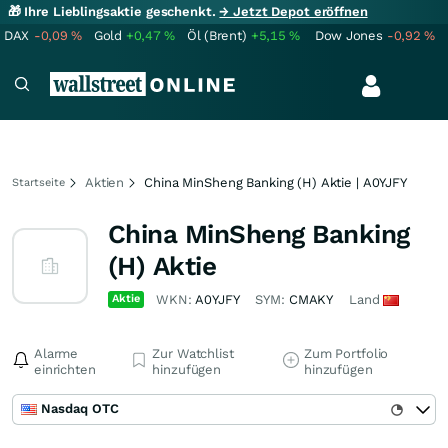
🎁 Ihre Lieblingsaktie geschenkt.
→ Jetzt Depot eröffnen
DAX
-0,09
%
Gold
+0,47
%
Öl (Brent)
+5,15
%
Dow Jones
-0,92
%
Aktien
China MinSheng Banking (H) Aktie | A0YJFY
Startseite
China MinSheng Banking
(H) Aktie
Aktie
WKN:
A0YJFY
SYM:
CMAKY
Land
Alarme
Zur Watchlist
Zum Portfolio
einrichten
hinzufügen
hinzufügen
Nasdaq OTC