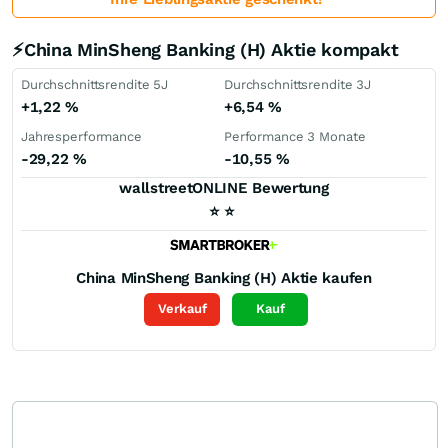
⚡China MinSheng Banking (H) Aktie kompakt
Durchschnittsrendite 5J
Durchschnittsrendite 3J
+1,22
%
+6,54
%
Jahresperformance
Performance 3 Monate
-29,22
%
-10,55
%
wallstreetONLINE Bewertung
⭐
⭐
China MinSheng Banking (H)
Aktie kaufen
Verkauf
Kauf