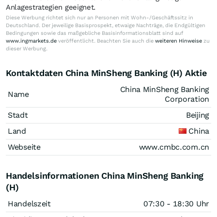
Anlagestrategien geeignet.
Diese Werbung richtet sich nur an Personen mit Wohn-/Geschäftssitz in
Deutschland. Der jeweilige Basisprospekt, etwaige Nachträge, die Endgültigen
Bedingungen sowie das maßgebliche Basisinformationsblatt sind auf
www.ingmarkets.de
veröffentlicht. Beachten Sie auch die
weiteren Hinweise
zu
dieser Werbung.
Kontaktdaten China MinSheng Banking (H) Aktie
China MinSheng Banking
Name
Corporation
Stadt
Beijing
Land
China
Webseite
www.cmbc.com.cn
Handelsinformationen China MinSheng Banking
(H)
Handelszeit
07:30 - 18:30 Uhr