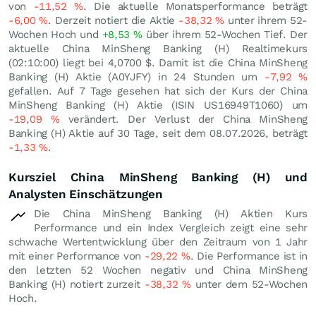
von
-11,52
%
. Die aktuelle Monatsperformance beträgt
-6,00
%
. Derzeit notiert die Aktie
-38,32
%
unter ihrem 52-
Wochen Hoch und
+8,53
%
über ihrem 52-Wochen Tief. Der
aktuelle China MinSheng Banking (H) Realtimekurs
(02:10:00) liegt bei 4,0700
$
. Damit ist die China MinSheng
Banking (H) Aktie (A0YJFY) in 24 Stunden um
-7,92
%
gefallen. Auf 7 Tage gesehen hat sich der Kurs der China
MinSheng Banking (H) Aktie (ISIN US16949T1060) um
-19,09
%
verändert. Der Verlust der China MinSheng
Banking (H) Aktie auf 30 Tage, seit dem 08.07.2026, beträgt
-1,33
%
.
Kursziel China MinSheng Banking (H) und
Analysten Einschätzungen
Die China MinSheng Banking (H) Aktien Kurs
Performance und ein Index Vergleich zeigt eine sehr
schwache Wertentwicklung über den Zeitraum von 1 Jahr
mit einer Performance von
-29,22
%
. Die Performance ist in
den letzten 52 Wochen negativ und China MinSheng
Banking (H) notiert zurzeit
-38,32
%
unter dem 52-Wochen
Hoch.