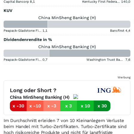
Capital Bancorp
8,1
Kentucky First Federal Bancorp
140,0
KUV
China MinSheng Banking (H)
Peapack-Gladstone Financial
1,1
Bancfirst
4,4
Dividendenrendite in %
China MinSheng Banking (H)
Peapack-Gladstone Financial
0,7
Washington Trust Bancorp
7,6
Werbung
Long oder Short ?
China MinSheng Banking (H)
x -30
x -10
x -3
x 3
x 10
x 30
Im Durchschnitt erleiden 7 von 10 Kleinanlegern Verluste
beim Handel mit Turbo-Zertifikaten. Turbo-Zertifikate sind
hoch risikoreiche Produkte und nicht für langfristige