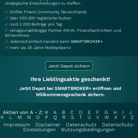
strategische Entscheidungen zu treffen.
✅ Größte Finanz-Community Deutschlands
✅ über 550.000 registrierte Nutzer
✅ rund 2.000 Beiträge pro Tag
✅ verlagsunabhängige Partner ARIVA, FinanzNachrichten und
BörsenNews
✅ Jederzeit einfach handeln beim
SMARTBROKER+
✅ mehr als 25 Jahre Marktpräsenz
Jetzt Depot sichern
Ihre Lieblingsaktie geschenkt!
Jetzt Depot bei SMARTBROKER+ eröffnen und
Willkommensgeschenk sichern.
Aktien von A - Z:
#
A
B
C
D
E
F
G
H
I
J
K
L
M
N
O
P
Q
R
S
T
U
V
W
X
Y
Z
Impressum
Disclaimer
Datenschutz
Datenschutz-
Einstellungen
Nutzungsbedingungen