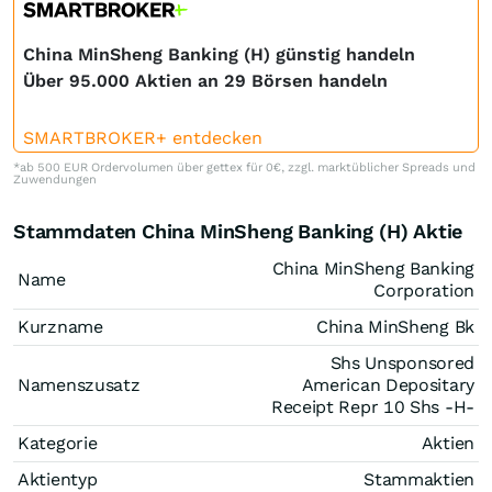
China MinSheng Banking (H) günstig handeln
Über 95.000 Aktien an 29 Börsen handeln
SMARTBROKER+ entdecken
*ab 500 EUR Ordervolumen über gettex für 0€, zzgl. marktüblicher Spreads und
Zuwendungen
Stammdaten China MinSheng Banking (H) Aktie
China MinSheng Banking
Name
Corporation
Kurzname
China MinSheng Bk
Shs Unsponsored
Namenszusatz
American Depositary
Receipt Repr 10 Shs -H-
Kategorie
Aktien
Aktientyp
Stammaktien