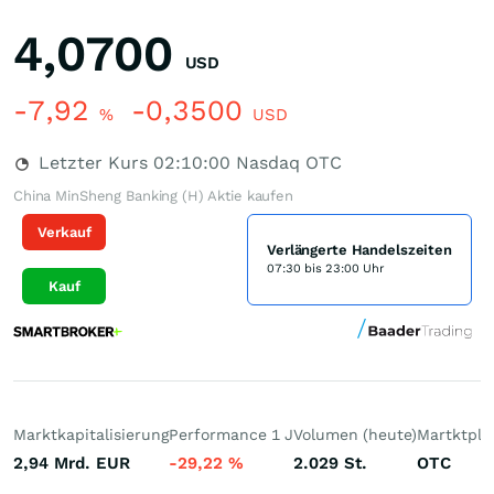
4,0700
USD
-7,92
-0,3500
%
USD
Letzter Kurs
02:10:00
Nasdaq OTC
China MinSheng Banking (H) Aktie kaufen
Verkauf
Verlängerte Handelszeiten
07:30 bis 23:00 Uhr
Kauf
Marktkapitalisierung
Performance 1 J
Volumen (heute)
Martktpla
2,94 Mrd.
EUR
-29,22
%
2.029
St.
OTC