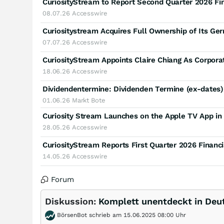
CuriosityStream to Report Second Quarter 2026 Fin
08.07.26
Accesswire
07.07.26
Accesswire
CuriosityStream Appoints Claire Chiang As Corpora
18.06.26
Accesswire
Dividendentermine: Dividenden Termine (ex-dates
01.06.26
Markt Bote
Curiosity Stream Launches on the Apple TV App in
28.05.26
Accesswire
CuriosityStream Reports First Quarter 2026 Financi
14.05.26
Accesswire
Forum
Diskussion:
Komplett unentdeckt in Deu
BörsenBot schrieb am 15.06.2025 08:00 Uhr