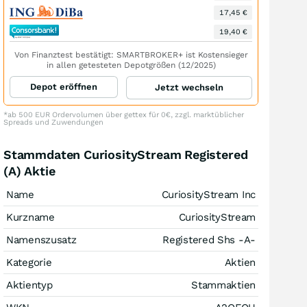
17,45 €
19,40 €
Von Finanztest bestätigt: SMARTBROKER+ ist Kostensieger
in allen getesteten Depotgrößen (12/2025)
Depot eröffnen
Jetzt wechseln
*ab 500 EUR Ordervolumen über gettex für 0€, zzgl. marktüblicher
Spreads und Zuwendungen
Stammdaten CuriosityStream Registered
(A) Aktie
Name
CuriosityStream Inc
Kurzname
CuriosityStream
Namenszusatz
Registered Shs -A-
Kategorie
Aktien
Aktientyp
Stammaktien