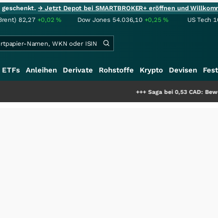
ie geschenkt.
→ Jetzt Depot bei SMARTBROKER+ eröffnen und Willkom
Brent)
82,27
+0,02
%
Dow Jones
54.036,10
+0,25
%
US Tech 1
ETFs
Anleihen
Derivate
Rohstoffe
Krypto
Devisen
Fest
+++
Saga bei 0,53 CAD: Bewertet der Ma