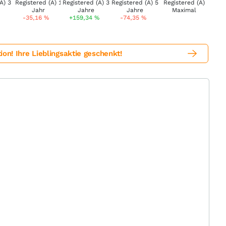
-35,16
%
+159,34
%
-74,35
%
! Ihre Lieblingsaktie geschenkt!