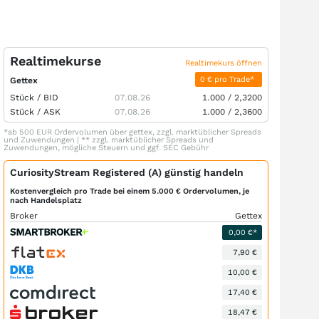
Realtimekurse
Realtimekurs öffnen
0 € pro Trade*
Gettex
Stück /
BID
07.08.26
1.000
/
2,3200
Stück /
ASK
07.08.26
1.000
/
2,3600
*ab 500 EUR Ordervolumen über gettex, zzgl. marktüblicher Spreads
und Zuwendungen | ** zzgl. marktüblicher Spreads und
Zuwendungen, mögliche Steuern und ggf. SEC Gebühr
CuriosityStream Registered (A) günstig handeln
Kostenvergleich pro Trade bei einem 5.000 € Ordervolumen, je
nach Handelsplatz
Broker
Gettex
0,00 €*
7,90 €
10,00 €
17,40 €
18,47 €