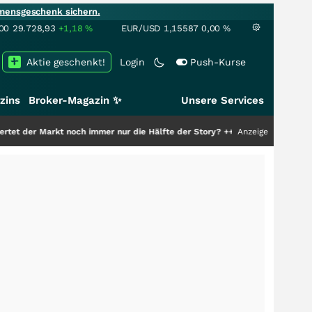
mensgeschenk sichern.
00
29.728,93
+1,18
%
EUR/USD
1,15587
0,00
%
Aktie geschenkt!
Login
Push-Kurse
zins
Broker-Magazin ✨
Unsere Services
rkt noch immer nur die Hälfte der Story?
+++
Anzeige