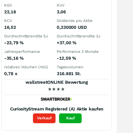
KGV
KUV
22,18
3,06
KCV
Dividende pro Aktie
16,52
0,330000
USD
Durchschnittsrendite 5J
Durchschnittsrendite 3J
-23,79
%
+37,00
%
Jahresperformance
Performance 3 Monate
-35,16
%
-12,59
%
relatives Volumen (rVol)
Tagesvolumen
0,78
x
316.881 St.
wallstreetONLINE Bewertung
⭐
⭐
⭐
⭐
CuriosityStream Registered (A)
Aktie kaufen
Verkauf
Kauf