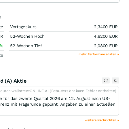
s
te
Vortageskurs
2,3400
EUR
UR
52-Wochen Hoch
4,6200
EUR
%
52-Wochen Tief
2,0800
EUR
mehr Performancedaten »
26
d (A) Aktie
t durch wallstreetONLINE AI (Beta-Version: kann Fehler enthalten)
se für das zweite Quartal 2026 am 12. August nach US-
renz mit Fragerunde geplant. Angaben zu einer aktuellen
weitere Nachrichten »