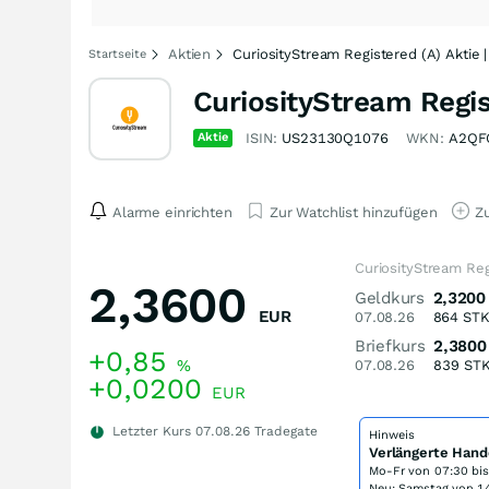
Aktien
CuriosityStream Registered (A) Aktie
Startseite
CuriosityStream Regis
Aktie
ISIN:
US23130Q1076
WKN:
A2QF
Alarme einrichten
Zur Watchlist hinzufügen
Zu
CuriosityStream Reg
2,3600
Geldkurs
2,3200
EUR
07.08.26
864
ST
Briefkurs
2,3800
+0,85
%
07.08.26
839
ST
+0,0200
EUR
Letzter Kurs
07.08.26
Tradegate
Hinweis
Verlängerte Hand
Mo-Fr von
07:30 bi
Neu: Samstag von 14