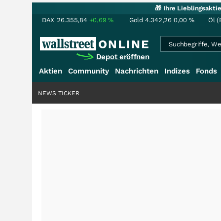
🎁 Ihre Lieblingsakt
DAX
26.355,84
+0,69
%
Gold
4.342,26
0,00
%
Öl (
Depot eröffnen
Aktien
Community
Nachrichten
Indizes
Fonds
NEWS TICKER