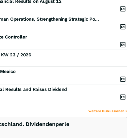
ancial Results on August 12
Curiositystream Acquires Full Ownership of Its German Operations, Strengthening Strategic Position in Key International Market
te Controller
) KW 23 / 2026
 Mexico
al Results and Raises Dividend
weitere Diskussionen »
tschland. Dividendenperle