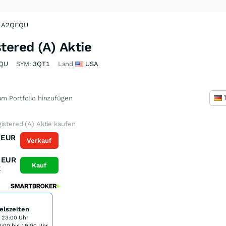
 | A2QFQU
tered (A) Aktie
QU
SYM:
3QT1
Land
USA
m Portfolio hinzufügen
istered (A) Aktie kaufen
EUR
Verkauf
K
EUR
Kauf
K
elszeiten
s 23:00 Uhr
:00 bis 19:00 Uhr