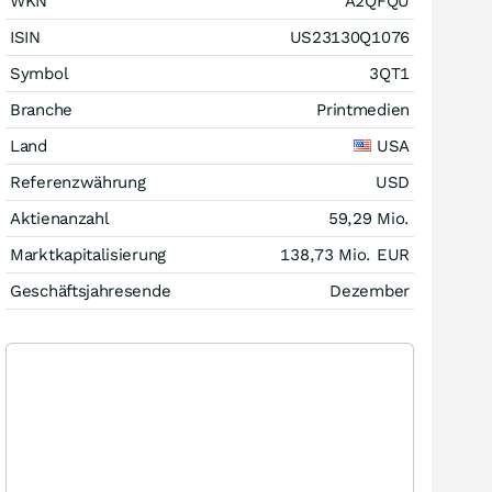
WKN
A2QFQU
ISIN
US23130Q1076
Symbol
3QT1
Branche
Printmedien
Land
USA
Referenzwährung
USD
Aktienanzahl
59,29 Mio.
Marktkapitalisierung
138,73 Mio.
EUR
Geschäftsjahresende
Dezember