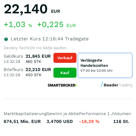
22,140
EUR
+1,03
+0,225
%
EUR
Letzter Kurs
12:16:44
Tradegate
Destiny Tech100 Inc Aktie kaufen
Geldkurs
21,845
EUR
Verkauf
Verlängerte
13:32:28
460
STK
Handelszeiten
Briefkurs
22,210
EUR
07:30 bis 23:00 Uhr
Kauf
13:32:28
450
STK
Marktkapitalisierung
Gewinn je Aktie
Performance 1 J
Volumen (h
674,51 Mio.
EUR
3,4700
USD
-18,29
%
116
St.