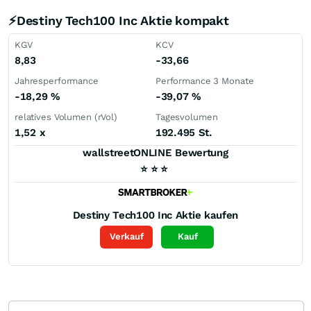
⚡Destiny Tech100 Inc Aktie kompakt
KGV
KCV
8,83
-33,66
Jahresperformance
Performance 3 Monate
-18,29
%
-39,07
%
relatives Volumen (rVol)
Tagesvolumen
1,52
x
192.495 St.
wallstreetONLINE Bewertung
⭐
⭐
⭐
Destiny Tech100 Inc
Aktie kaufen
Verkauf
Kauf