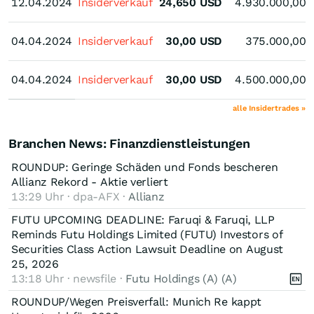
12.04.2024
12.04.2024
Insiderverkauf
24,650
USD
4.930.000,00
04.04.2024
04.04.2024
Insiderverkauf
30,00
USD
375.000,00
04.04.2024
04.04.2024
Insiderverkauf
30,00
USD
4.500.000,00
alle Insidertrades »
Branchen News: Finanzdienstleistungen
ROUNDUP: Geringe Schäden und Fonds bescheren
Allianz Rekord - Aktie verliert
13:29 Uhr · dpa-AFX ·
Allianz
FUTU UPCOMING DEADLINE: Faruqi & Faruqi, LLP
Reminds Futu Holdings Limited (FUTU) Investors of
Securities Class Action Lawsuit Deadline on August
25, 2026
13:18 Uhr · newsfile ·
Futu Holdings (A) (A)
ROUNDUP/Wegen Preisverfall: Munich Re kappt