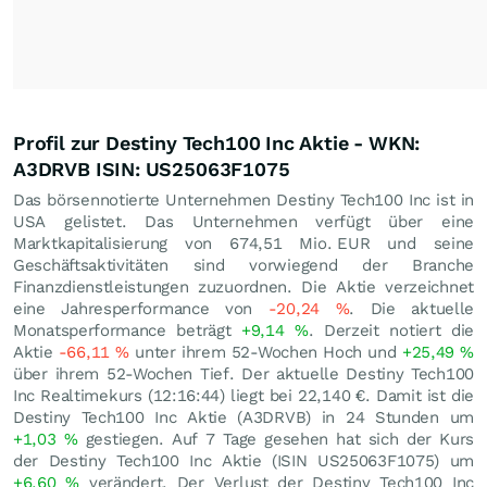
Profil zur Destiny Tech100 Inc Aktie - WKN:
A3DRVB ISIN: US25063F1075
Das börsennotierte Unternehmen Destiny Tech100 Inc ist in
USA gelistet. Das Unternehmen verfügt über eine
Marktkapitalisierung von 674,51 Mio.
EUR
und seine
Geschäftsaktivitäten sind vorwiegend der Branche
Finanzdienstleistungen zuzuordnen. Die Aktie verzeichnet
eine Jahresperformance von
-20,24
%
. Die aktuelle
Monatsperformance beträgt
+9,14
%
. Derzeit notiert die
Aktie
-66,11
%
unter ihrem 52-Wochen Hoch und
+25,49
%
über ihrem 52-Wochen Tief. Der aktuelle Destiny Tech100
Inc Realtimekurs (12:16:44) liegt bei 22,140
€
. Damit ist die
Destiny Tech100 Inc Aktie (A3DRVB) in 24 Stunden um
+1,03
%
gestiegen. Auf 7 Tage gesehen hat sich der Kurs
der Destiny Tech100 Inc Aktie (ISIN US25063F1075) um
+6,60
%
verändert. Der Verlust der Destiny Tech100 Inc