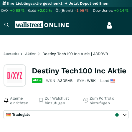
🎁 Ihre Lieblingsaktie geschenkt.
→ Jetzt Depot eröffnen
DAX
+0,68
%
Gold
+2,02
%
Öl (Brent)
-1,95
%
Dow Jones
+0,14
%
Aktien
Destiny Tech100 Inc Aktie | A3DRVB
Startseite
Destiny Tech100 Inc Aktie
Aktie
WKN:
A3DRVB
SYM:
W8K
Land
Alarme
Zur Watchlist
Zum Portfolio
einrichten
hinzufügen
hinzufügen
Tradegate