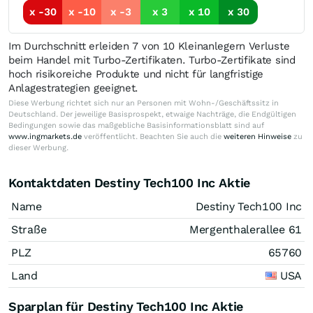
x -30
x -10
x -3
x 3
x 10
x 30
Im Durchschnitt erleiden 7 von 10 Kleinanlegern Verluste
beim Handel mit Turbo-Zertifikaten. Turbo-Zertifikate sind
hoch risikoreiche Produkte und nicht für langfristige
Anlagestrategien geeignet.
Diese Werbung richtet sich nur an Personen mit Wohn-/Geschäftssitz in
Deutschland. Der jeweilige Basisprospekt, etwaige Nachträge, die Endgültigen
Bedingungen sowie das maßgebliche Basisinformationsblatt sind auf
www.ingmarkets.de
veröffentlicht. Beachten Sie auch die
weiteren Hinweise
zu
dieser Werbung.
Kontaktdaten Destiny Tech100 Inc Aktie
Name
Destiny Tech100 Inc
Straße
Mergenthalerallee 61
PLZ
65760
Land
USA
Sparplan für Destiny Tech100 Inc Aktie