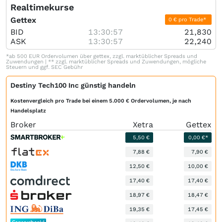
Realtimekurse
Gettex
0 € pro Trade*
BID
13:30:57
21,830
ASK
13:30:57
22,240
*ab 500 EUR Ordervolumen über gettex, zzgl. marktüblicher Spreads und
Zuwendungen | ** zzgl. marktüblicher Spreads und Zuwendungen, mögliche
Steuern und ggf. SEC Gebühr
Destiny Tech100 Inc günstig handeln
Kostenvergleich pro Trade bei einem 5.000 € Ordervolumen, je nach
Handelsplatz
Broker
Xetra
Gettex
5,50 €
0,00 €*
7,88 €
7,90 €
12,50 €
10,00 €
17,40 €
17,40 €
18,97 €
18,47 €
19,35 €
17,45 €