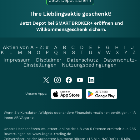
Jetzt Depot sichern
Ihre Lieblingsaktie geschenkt!
Jetzt Depot bei SMARTBROKER+ eröffnen und
Willkommensgeschenk sichern.
Aktien von A - Z:
#
A
B
C
D
E
F
G
H
I
J
K
L
M
N
O
P
Q
R
S
T
U
V
W
X
Y
Z
Impressum
Disclaimer
Datenschutz
Datenschutz-
Einstellungen
Nutzungsbedingungen
Unsere Apps:
Wenn Sie Kursdaten, Widgets oder andere Finanzinformationen benötigen, hilft
Ihnen
ARIVA
gerne.
Unsere User schätzen wallstreet-online.de: 4.8 von 5 Sternen ermittelt aus 285
Bewertungen bei www.kagels-trading.de
Zeitverzögerung der Kursdaten: Deutsche Börsen +15 Min. NASDAQ +15 Min.