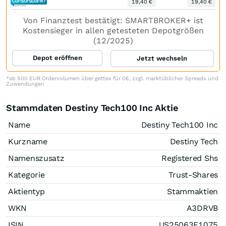
19,40 €
19,40 €
Von Finanztest bestätigt: SMARTBROKER+ ist
Kostensieger in allen getesteten Depotgrößen
(12/2025)
Depot eröffnen
Jetzt wechseln
*ab 500 EUR Ordervolumen über gettex für 0€, zzgl. marktüblicher Spreads und
Zuwendungen
Stammdaten Destiny Tech100 Inc Aktie
Name
Destiny Tech100 Inc
Kurzname
Destiny Tech
Namenszusatz
Registered Shs
Kategorie
Trust-Shares
Aktientyp
Stammaktien
WKN
A3DRVB
ISIN
US25063F1075