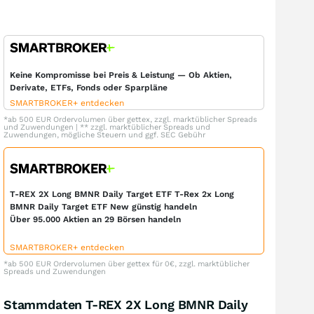
Keine Kompromisse bei Preis & Leistung — Ob Aktien,
Derivate, ETFs, Fonds oder Sparpläne
SMARTBROKER+ entdecken
*ab 500 EUR Ordervolumen über gettex, zzgl. marktüblicher Spreads
und Zuwendungen | ** zzgl. marktüblicher Spreads und
Zuwendungen, mögliche Steuern und ggf. SEC Gebühr
T-REX 2X Long BMNR Daily Target ETF T-Rex 2x Long
BMNR Daily Target ETF New günstig handeln
Über 95.000 Aktien an 29 Börsen handeln
SMARTBROKER+ entdecken
*ab 500 EUR Ordervolumen über gettex für 0€, zzgl. marktüblicher
Spreads und Zuwendungen
Stammdaten T-REX 2X Long BMNR Daily