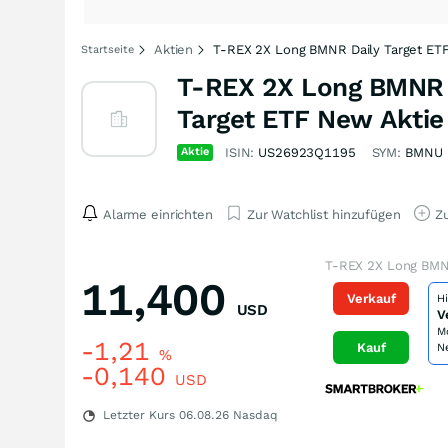
Aktien
T-REX 2X Long BMNR Daily Target ETF
Startseite
T-REX 2X Long BMNR D
Target ETF New Aktie
Aktie
ISIN:
US26923Q1195
SYM:
BMNU
Alarme einrichten
Zur Watchlist hinzufügen
Zu
T-REX 2X Long BMNR
11,400
Verkauf
H
USD
V
M
-1,21
Kauf
N
%
-0,140
USD
Letzter Kurs
06.08.26
Nasdaq