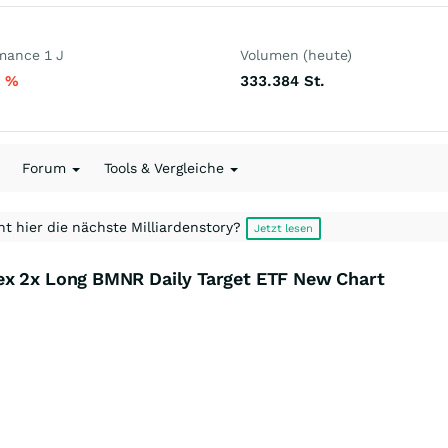
mance 1 J
Volumen (heute)
1
%
333.384
St.
Forum
Tools & Vergleiche
t hier die nächste Milliardenstory?
Jetzt lesen
ex 2x Long BMNR Daily Target ETF New Chart