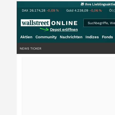
🎁 Ihre Lieblingsakt
DAX
26.174,28
-0,09
%
Gold
4.238,09
-0,06
%
Öl 
Depot eröffnen
Aktien
Community
Nachrichten
Indizes
Fonds
NEWS TICKER