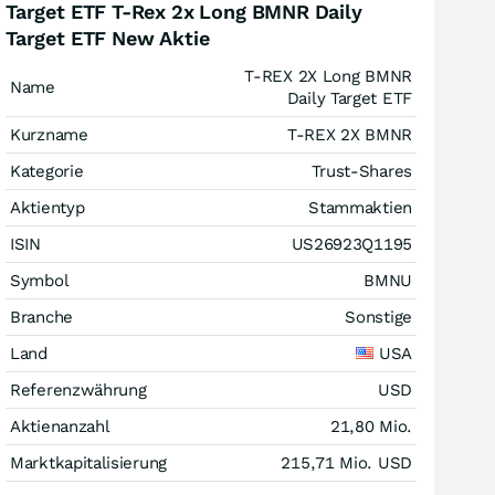
Target ETF T-Rex 2x Long BMNR Daily
Target ETF New Aktie
T-REX 2X Long BMNR
Name
Daily Target ETF
Kurzname
T-REX 2X BMNR
Kategorie
Trust-Shares
Aktientyp
Stammaktien
ISIN
US26923Q1195
Symbol
BMNU
Branche
Sonstige
Land
USA
Referenzwährung
USD
Aktienanzahl
21,80 Mio.
Marktkapitalisierung
215,71 Mio.
USD