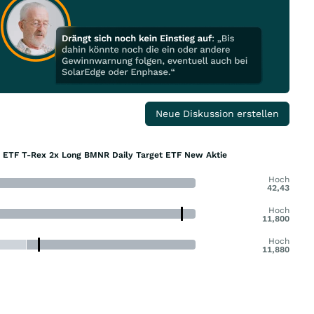
Neue Diskussion erstellen
t ETF T-Rex 2x Long BMNR Daily Target ETF New Aktie
Hoch
42,43
Hoch
11,800
Hoch
11,880