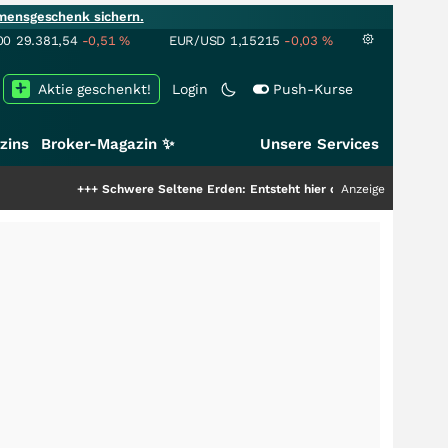
mensgeschenk sichern.
00
29.381,54
-0,51
%
EUR/USD
1,15215
-0,03
%
Aktie geschenkt!
Login
Push-Kurse
zins
Broker-Magazin ✨
Unsere Services
+++
Schwere Seltene Erden: Entsteht hier die nächste Milliardenstory?
Anzeige
+++