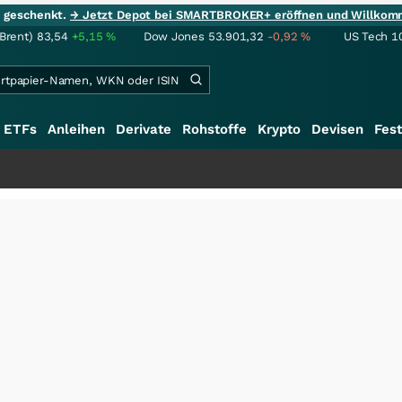
ie geschenkt.
→ Jetzt Depot bei SMARTBROKER+ eröffnen und Willkom
(Brent)
83,54
+5,15
%
Dow Jones
53.901,32
-0,92
%
US Tech 1
ETFs
Anleihen
Derivate
Rohstoffe
Krypto
Devisen
Fest