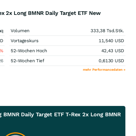
ex 2x Long BMNR Daily Target ETF New
aq
Volumen
333,38 Tsd.
Stk.
SD
Vortageskurs
11,540
USD
%
52-Wochen Hoch
42,43
USD
26
52-Wochen Tief
0,6130
USD
mehr Performancedaten »
g BMNR Daily Target ETF T-Rex 2x Long BMNR