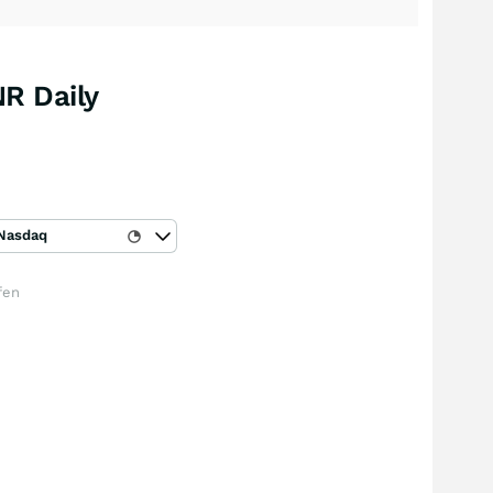
R Daily
Nasdaq
fen