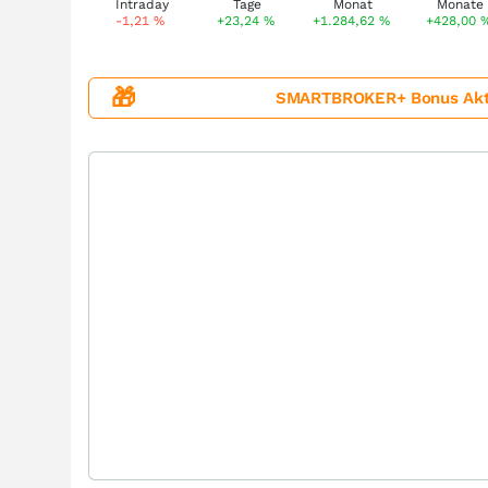
-1,21
%
+23,24
%
+1.284,62
%
+428,00
🎁
SMARTBROKER+ Bonus Aktion