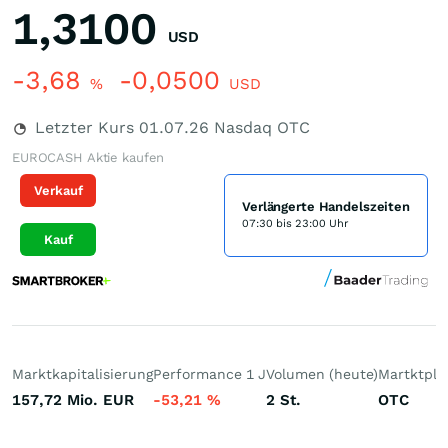
1,3100
USD
-3,68
-0,0500
%
USD
Letzter Kurs
01.07.26
Nasdaq OTC
EUROCASH Aktie kaufen
Verkauf
Verlängerte Handelszeiten
07:30 bis 23:00 Uhr
Kauf
Marktkapitalisierung
Performance 1 J
Volumen (heute)
Martktpla
157,72 Mio.
EUR
-53,21
%
2
St.
OTC