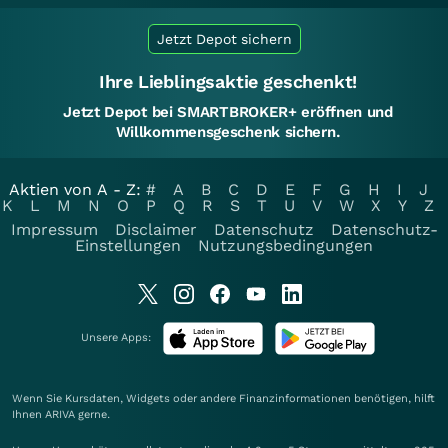
Jetzt Depot sichern
Ihre Lieblingsaktie geschenkt!
Jetzt Depot bei SMARTBROKER+ eröffnen und
Willkommensgeschenk sichern.
Aktien von A - Z:
#
A
B
C
D
E
F
G
H
I
J
K
L
M
N
O
P
Q
R
S
T
U
V
W
X
Y
Z
Impressum
Disclaimer
Datenschutz
Datenschutz-
Einstellungen
Nutzungsbedingungen
Unsere Apps:
Wenn Sie Kursdaten, Widgets oder andere Finanzinformationen benötigen, hilft
Ihnen
ARIVA
gerne.