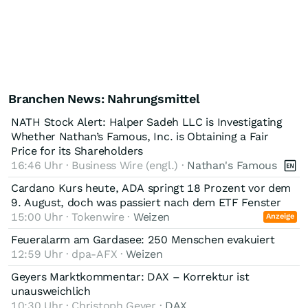
Branchen News: Nahrungsmittel
NATH Stock Alert: Halper Sadeh LLC is Investigating
Whether Nathan’s Famous, Inc. is Obtaining a Fair
Price for its Shareholders
16:46 Uhr · Business Wire (engl.) ·
Nathan's Famous
Cardano Kurs heute, ADA springt 18 Prozent vor dem
9. August, doch was passiert nach dem ETF Fenster
15:00 Uhr · Tokenwire ·
Weizen
Anzeige
Feueralarm am Gardasee: 250 Menschen evakuiert
12:59 Uhr · dpa-AFX ·
Weizen
Geyers Marktkommentar: DAX – Korrektur ist
unausweichlich
10:30 Uhr · Christoph Geyer ·
DAX