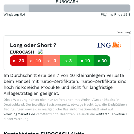
EUROCASH
Wingstop
0,4
Pilgrims Pride
15,8
Werbung
Long oder Short ?
EUROCASH
x -30
x -10
x -3
x 3
x 10
x 30
Im Durchschnitt erleiden 7 von 10 Kleinanlegern Verluste
beim Handel mit Turbo-Zertifikaten. Turbo-Zertifikate sind
hoch risikoreiche Produkte und nicht für langfristige
Anlagestrategien geeignet.
Diese Werbung richtet sich nur an Personen mit Wohn-/Geschäftssitz in
Deutschland. Der jeweilige Basisprospekt, etwaige Nachträge, die Endgültigen
Bedingungen sowie das maßgebliche Basisinformationsblatt sind auf
www.ingmarkets.de
veröffentlicht. Beachten Sie auch die
weiteren Hinweise
zu
dieser Werbung.
Kontaktdaten EUROCASH Aktie