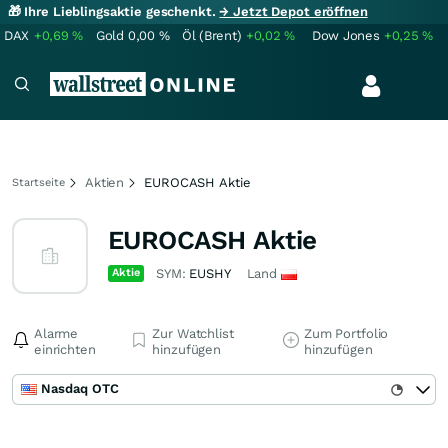
🎁 Ihre Lieblingsaktie geschenkt.
→ Jetzt Depot eröffnen
DAX
+0,69
%
Gold
0,00
%
Öl (Brent)
+0,02
%
Dow Jones
+0,25
%
Aktien
EUROCASH Aktie
Startseite
EUROCASH Aktie
Aktie
SYM:
EUSHY
Land
Alarme
Zur Watchlist
Zum Portfolio
einrichten
hinzufügen
hinzufügen
Nasdaq OTC