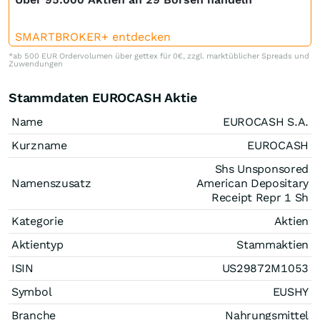
SMARTBROKER+ entdecken
*ab 500 EUR Ordervolumen über gettex für 0€, zzgl. marktüblicher Spreads und
Zuwendungen
Stammdaten EUROCASH Aktie
Name
EUROCASH S.A.
Kurzname
EUROCASH
Shs Unsponsored
Namenszusatz
American Depositary
Receipt Repr 1 Sh
Kategorie
Aktien
Aktientyp
Stammaktien
ISIN
US29872M1053
Symbol
EUSHY
Branche
Nahrungsmittel