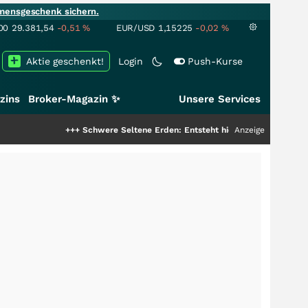
mensgeschenk sichern.
00
29.381,54
-0,51
%
EUR/USD
1,15225
-0,02
%
Aktie geschenkt!
Login
Push-Kurse
zins
Broker-Magazin ✨
Unsere Services
+++
Schwere Seltene Erden: Entsteht hier die nächste Milliardenstory?
Anzeige