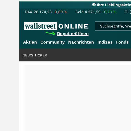
🎁 Ihre Lieblingsakt
DAX
26.174,28
-0,09
%
Gold
4.271,59
+0,73
%
Öl 
Depot eröffnen
Aktien
Community
Nachrichten
Indizes
Fonds
NEWS TICKER