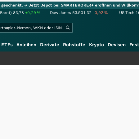
ie geschenkt.
→ Jetzt Depot bei SMARTBROKER+ eröffnen und Willkom
(Brent)
83,78
+0,29
%
Dow Jones
53.901,32
-0,92
%
US Tech 1
ETFs
Anleihen
Derivate
Rohstoffe
Krypto
Devisen
Fest