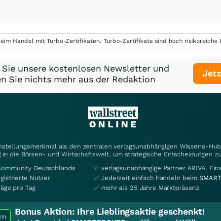
eim Handel mit Turbo-Zertifikaten. Turbo-Zertifikate sind hoch risikoreiche P
 Sie unsere kostenlosen Newsletter und
Jetz
n Sie nichts mehr aus der Redaktion
instellungsmerkmal als den zentralen verlagsunabhängigen Wissens-Hub 
 in die Börsen- und Wirtschaftswelt, um strategische Entscheidungen zu
Community Deutschlands
✅ verlagsunabhängige Partner ARIVA, Fi
gistrierte Nutzer
✅ Jederzeit einfach handeln beim
SMART
räge pro Tag
✅ mehr als 25 Jahre Marktpräsenz
Bonus Aktion:
Ihre Lieblingsaktie geschenkt!
rn