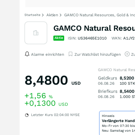
Aktien
GAMCO Natural Resources, Gold & Inc
Startseite
GAMCO Natural Resour
Aktie
ISIN:
US36465E1010
WKN:
A1JY
Alarme einrichten
Zur Watchlist hinzufügen
Zu
GAMCO Natural Reso
8,4800
Geldkurs
8,5200
USD
06.08.26
100
ST
Briefkurs
8,5400
+1,56
%
06.08.26
1.000
S
+0,1300
USD
Letzter Kurs
02:04:00
NYSE
Hinweis
Verlängerte Hand
Mo-Fr von
07:30 bi
Neu: Samstag von 14