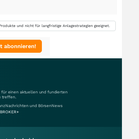
rodukte und nicht für langfristige Anlagestrategien geeignet.
t abonnieren!
für einen aktuellen und fundierten
 treffen.
nanzNachrichten und BörsenNews
BROKER+