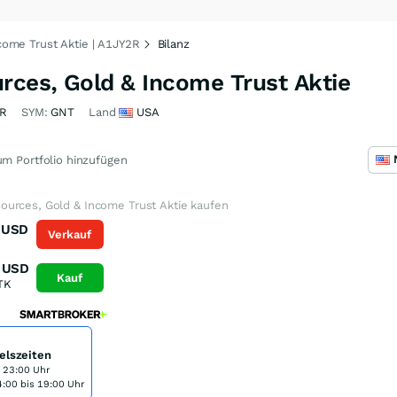
ome Trust Aktie | A1JY2R
Bilanz
ces, Gold & Income Trust Aktie
2R
SYM:
GNT
Land
USA
m Portfolio hinzufügen
urces, Gold & Income Trust Aktie kaufen
USD
Verkauf
K
USD
Kauf
TK
elszeiten
s 23:00 Uhr
:00 bis 19:00 Uhr