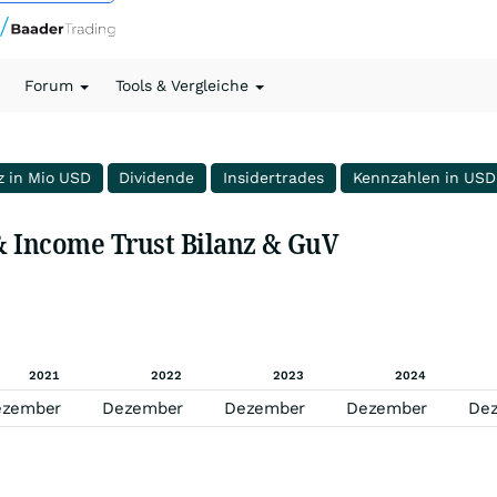
Forum
Tools & Vergleiche
z in Mio USD
Dividende
Insidertrades
Kennzahlen in USD
 Income Trust Bilanz & GuV
2021
2022
2023
2024
ezember
Dezember
Dezember
Dezember
De