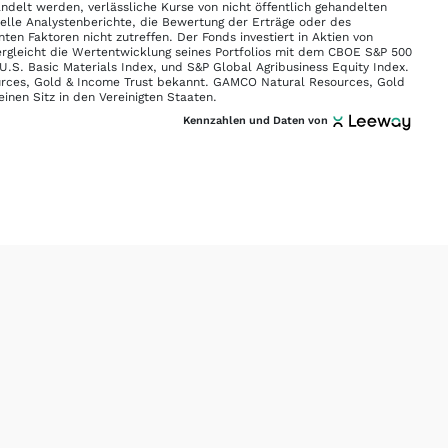
andelt werden, verlässliche Kurse von nicht öffentlich gehandelten
lle Analystenberichte, die Bewertung der Erträge oder des
en Faktoren nicht zutreffen. Der Fonds investiert in Aktien von
ergleicht die Wertentwicklung seines Portfolios mit dem CBOE S&P 500
U.S. Basic Materials Index, und S&P Global Agribusiness Equity Index.
urces, Gold & Income Trust bekannt. GAMCO Natural Resources, Gold
inen Sitz in den Vereinigten Staaten.
Kennzahlen und Daten von