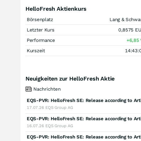
HelloFresh Aktienkurs
Börsenplatz
Lang & Schwa
Letzter Kurs
0,8575
E
Performance
+6,85
Kurszeit
14:43:
Neuigkeiten zur HelloFresh Aktie
Nachrichten
17.07.26
EQS Group AG
16.07.26
EQS Group AG