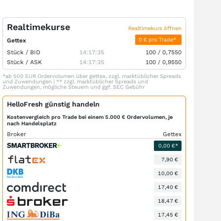
Realtimekurse
Realtimekurs öffnen
0 € pro Trade*
Gettex
Stück /
BID
14:17:35
100
/
0,7550
Stück /
ASK
14:17:35
100
/
0,9550
*ab 500 EUR Ordervolumen über gettex, zzgl. marktüblicher Spreads
und Zuwendungen | ** zzgl. marktüblicher Spreads und
Zuwendungen, mögliche Steuern und ggf. SEC Gebühr
HelloFresh günstig handeln
Kostenvergleich pro Trade bei einem 5.000 € Ordervolumen, je
nach Handelsplatz
Broker
Gettex
0,00 €*
7,90 €
10,00 €
17,40 €
18,47 €
17,45 €