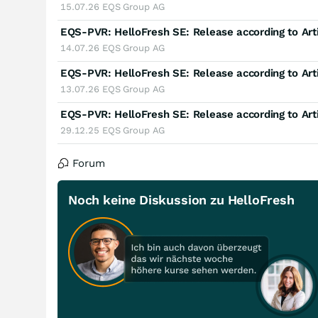
15.07.26
EQS Group AG
14.07.26
EQS Group AG
13.07.26
EQS Group AG
29.12.25
EQS Group AG
Forum
Noch keine Diskussion zu HelloFresh