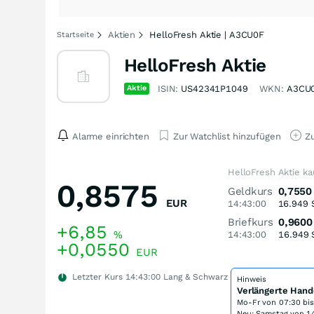
Aktien
HelloFresh Aktie | A3CU0F
Startseite
HelloFresh Aktie
Aktie
ISIN:
US42341P1049
WKN:
A3CU
Alarme einrichten
Zur Watchlist hinzufügen
Zu
HelloFresh Aktie k
0,8575
Geldkurs
0,7550
EUR
14:43:00
16.949
Briefkurs
0,9600
+6,85
%
14:43:00
16.949
+0,0550
EUR
Letzter Kurs
14:43:00
Lang & Schwarz
Hinweis
Verlängerte Hand
Mo-Fr von
07:30 bi
Neu: Samstag von 14