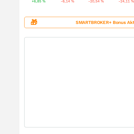
+6,85
%
-6,14
%
-20,54
%
-24,11
%
🎁
SMARTBROKER+ Bonus Aktion