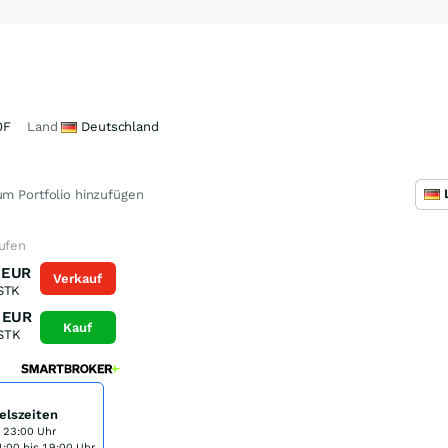
0F
Land
Deutschland
m Portfolio hinzufügen
aufen
EUR
Verkauf
STK
EUR
Kauf
STK
elszeiten
s 23:00 Uhr
:00 bis 19:00 Uhr