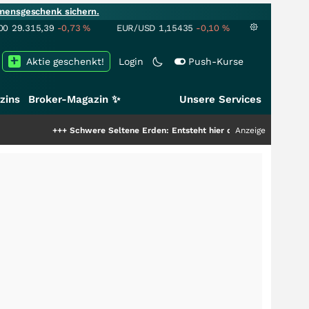
mensgeschenk sichern.
00
29.315,39
-0,73
%
EUR/USD
1,15435
-0,10
%
Aktie geschenkt!
Login
Push-Kurse
zins
Broker-Magazin ✨
Unsere Services
+++
Schwere Seltene Erden: Entsteht hier die nächste Milliardenstory?
Anzeige
+++