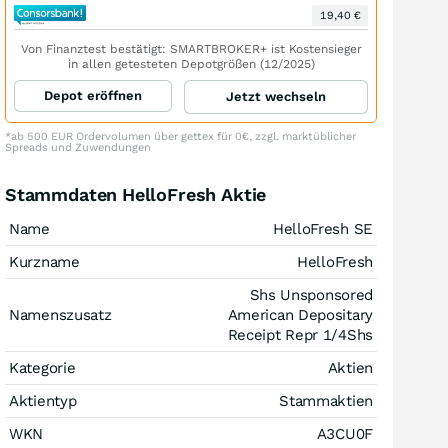
19,40 €
Von Finanztest bestätigt: SMARTBROKER+ ist Kostensieger
in allen getesteten Depotgrößen (12/2025)
Depot eröffnen
Jetzt wechseln
*ab 500 EUR Ordervolumen über gettex für 0€, zzgl. marktüblicher
Spreads und Zuwendungen
Stammdaten HelloFresh Aktie
Name
HelloFresh SE
Kurzname
HelloFresh
Shs Unsponsored
Namenszusatz
American Depositary
Receipt Repr 1/4Shs
Kategorie
Aktien
Aktientyp
Stammaktien
WKN
A3CU0F