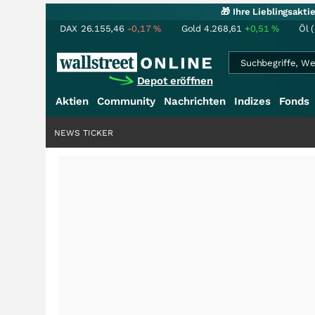
🎁 Ihre Lieblingsakt
DAX
26.155,46
-0,17
%
Gold
4.268,61
+0,51
%
Öl 
Depot eröffnen
Aktien
Community
Nachrichten
Indizes
Fonds
NEWS TICKER