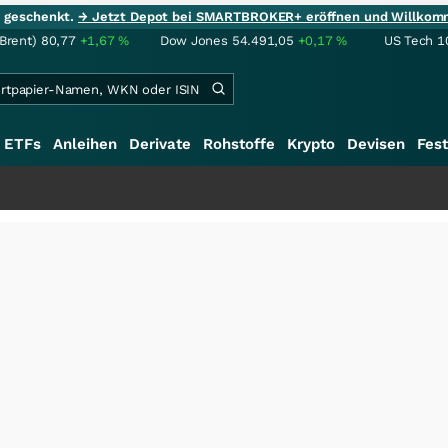
ie geschenkt.
→ Jetzt Depot bei SMARTBROKER+ eröffnen und Willkom
(Brent)
80,77
+1,67
%
Dow Jones
54.491,05
+0,17
%
US Tech 1
ETFs
Anleihen
Derivate
Rohstoffe
Krypto
Devisen
Fest