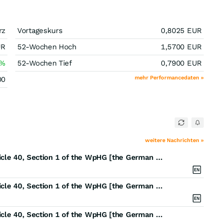
rz
Vortageskurs
0,8025
EUR
UR
52-Wochen Hoch
1,5700
EUR
%
52-Wochen Tief
0,7900
EUR
mehr Performancedaten »
00
weitere Nachrichten »
EQS-PVR: HelloFresh SE: Release according to Article 40, Section 1 of the WpHG [the German Securities Trading Act] with the objective of Europe-wide distribution
EQS-PVR: HelloFresh SE: Release according to Article 40, Section 1 of the WpHG [the German Securities Trading Act] with the objective of Europe-wide distribution
EQS-PVR: HelloFresh SE: Release according to Article 40, Section 1 of the WpHG [the German Securities Trading Act] with the objective of Europe-wide distribution