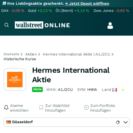
🎁 Ihre Lieblingsaktie geschenkt.
→ Jetzt Depot eröffnen
DAX
-0,09
%
Gold
+0,12
%
Öl (Brent)
+5,15
%
Dow Jones
-0,92
%
Aktien
Hermes International Aktie | A1J2CU
Startseite
Historische Kurse
Hermes International
Aktie
Aktie
WKN:
A1J2CU
SYM:
HMIA
Land
Alarme
Zur Watchlist
Zum Portfolio
einrichten
hinzufügen
hinzufügen
Düsseldorf