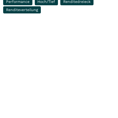
Performance
Hoch/Tief
Renditedreieck
Renditeverteilung