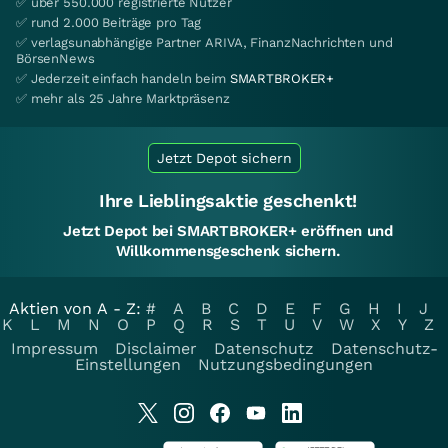
✅ über 550.000 registrierte Nutzer
✅ rund 2.000 Beiträge pro Tag
✅ verlagsunabhängige Partner ARIVA, FinanzNachrichten und
BörsenNews
✅ Jederzeit einfach handeln beim
SMARTBROKER+
✅ mehr als 25 Jahre Marktpräsenz
Jetzt Depot sichern
Ihre Lieblingsaktie geschenkt!
Jetzt Depot bei SMARTBROKER+ eröffnen und
Willkommensgeschenk sichern.
Aktien von A - Z:
#
A
B
C
D
E
F
G
H
I
J
K
L
M
N
O
P
Q
R
S
T
U
V
W
X
Y
Z
Impressum
Disclaimer
Datenschutz
Datenschutz-
Einstellungen
Nutzungsbedingungen