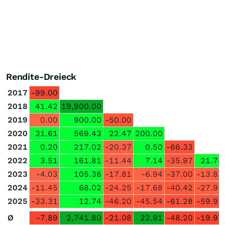
Rendite-Dreieck
2017
-99.00
2018
41.42
19,900.00
2019
0.00
900.00
-50.00
2020
31.61
569.43
22.47
200.00
2021
0.20
217.02
-20.37
0.50
-66.33
2022
3.51
161.81
-11.44
7.14
-35.97
21.78
2023
-4.03
105.36
-17.81
-6.94
-37.00
-13.83
2024
-11.45
68.02
-24.25
-17.68
-40.42
-27.94
2025
-33.31
12.74
-46.20
-45.54
-61.28
-59.91
Ø
-7.89
2,741.80
-21.08
22.91
-48.20
-19.97