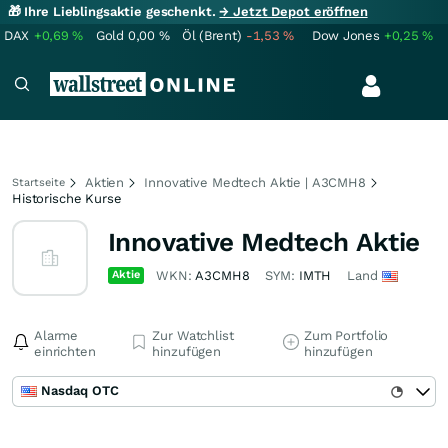
🎁 Ihre Lieblingsaktie geschenkt.
→ Jetzt Depot eröffnen
DAX
+0,69
%
Gold
0,00
%
Öl (Brent)
-1,53
%
Dow Jones
+0,25
%
Aktien
Innovative Medtech Aktie | A3CMH8
Startseite
Historische Kurse
Innovative Medtech Aktie
Aktie
WKN:
A3CMH8
SYM:
IMTH
Land
Alarme
Zur Watchlist
Zum Portfolio
einrichten
hinzufügen
hinzufügen
Nasdaq OTC