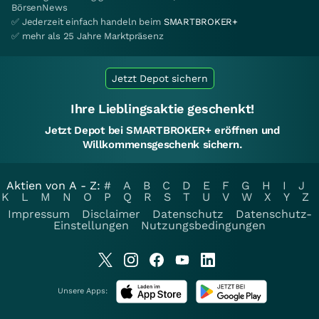
BörsenNews
✅ Jederzeit einfach handeln beim
SMARTBROKER+
✅ mehr als 25 Jahre Marktpräsenz
Jetzt Depot sichern
Ihre Lieblingsaktie geschenkt!
Jetzt Depot bei SMARTBROKER+ eröffnen und
Willkommensgeschenk sichern.
Aktien von A - Z:
#
A
B
C
D
E
F
G
H
I
J
K
L
M
N
O
P
Q
R
S
T
U
V
W
X
Y
Z
Impressum
Disclaimer
Datenschutz
Datenschutz-
Einstellungen
Nutzungsbedingungen
Unsere Apps: