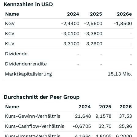
Kennzahlen in USD
Name
2024
2025
2026e
KGV
-2,4400
-2,5600
-1,8500
KCV
-3,0100
-3,3800
-
KUV
3,3100
3,2900
-
Dividende
-
-
-
Dividendenrendite
-
-
-
Marktkapitalisierung
15,13 Mio.
Durchschnitt der Peer Group
Name
2024
2025
2026
Kurs-Gewinn-Verhältnis
21,648
9,1578
37,53
Kurs-Cashflow-Verhältnis
-0,6705
32,70
25,96
Kurs-Umsatz-Verhältnis
4,1664
4,8005
6,2000