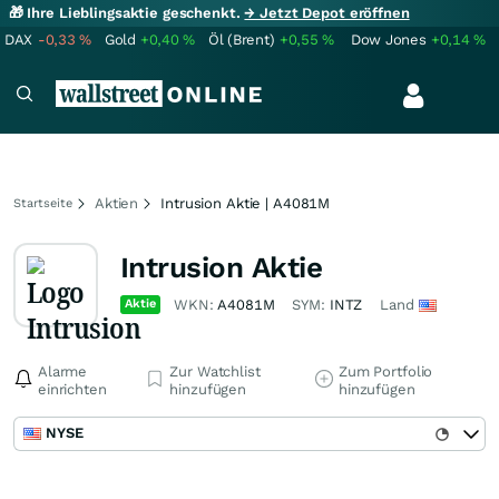
🎁 Ihre Lieblingsaktie geschenkt.
→ Jetzt Depot eröffnen
DAX
-0,33
%
Gold
+0,40
%
Öl (Brent)
+0,55
%
Dow Jones
+0,14
%
Aktien
Intrusion Aktie | A4081M
Startseite
Intrusion Aktie
Aktie
WKN:
A4081M
SYM:
INTZ
Land
Alarme
Zur Watchlist
Zum Portfolio
einrichten
hinzufügen
hinzufügen
NYSE