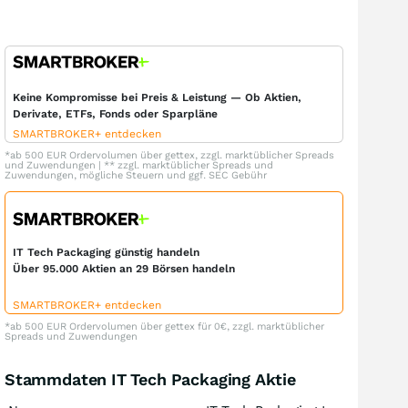
Keine Kompromisse bei Preis & Leistung — Ob Aktien,
Derivate, ETFs, Fonds oder Sparpläne
SMARTBROKER+ entdecken
*ab 500 EUR Ordervolumen über gettex, zzgl. marktüblicher Spreads
und Zuwendungen | ** zzgl. marktüblicher Spreads und
Zuwendungen, mögliche Steuern und ggf. SEC Gebühr
IT Tech Packaging günstig handeln
Über 95.000 Aktien an 29 Börsen handeln
SMARTBROKER+ entdecken
*ab 500 EUR Ordervolumen über gettex für 0€, zzgl. marktüblicher
Spreads und Zuwendungen
Stammdaten IT Tech Packaging Aktie