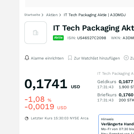
Aktien
IT Tech Packaging Aktie | A3DMDJ
Startseite
IT Tech Packaging Akt
Aktie
ISIN:
US46527C2098
WKN:
A3DM
Alarme einrichten
Zur Watchlist hinzufügen
Zu
IT Tech Packaging A
0,1741
Geldkurs
0,1677
USD
17:31:43
1.900
S
Briefkurs
0,1760
-1,08
%
17:31:43
200
ST
-0,0019
USD
Letzter Kurs
15:30:03
NYSE Arca
Hinweis
Verlängerte Hand
Mo-Fr von
07:30 bi
Neu: Samstag von 14