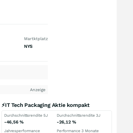
Martktplatz
NYS
Anzeige
⚡IT Tech Packaging Aktie kompakt
Durchschnittsrendite 5J
Durchschnittsrendite 3J
-46,56
%
-26,12
%
Jahresperformance
Performance 3 Monate