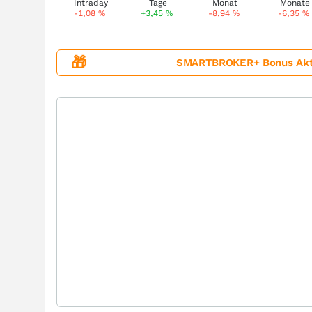
-1,08
%
+3,45
%
-8,94
%
-6,35
%
🎁
SMARTBROKER+ Bonus Aktion