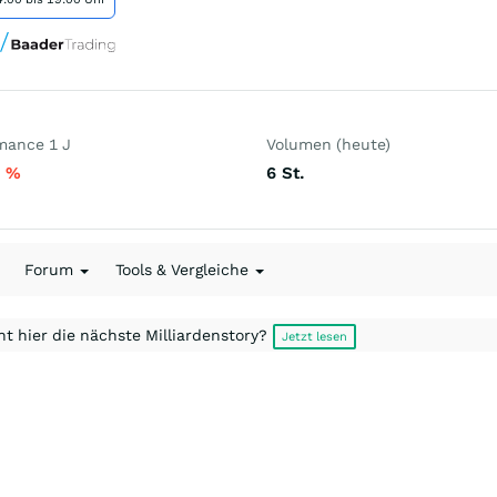
mance 1 J
Volumen (heute)
7
%
6
St.
Forum
Tools & Vergleiche
t hier die nächste Milliardenstory?
Jetzt lesen