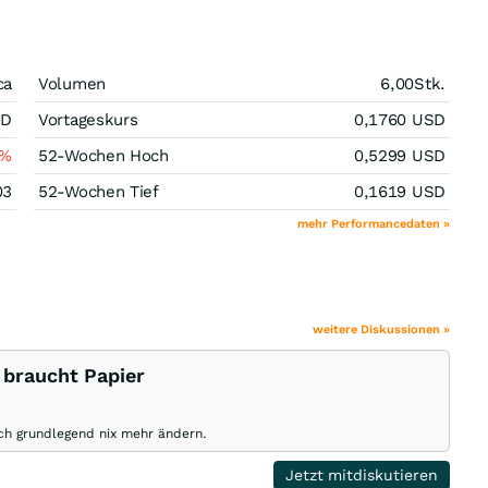
ca
Volumen
6,00
Stk.
SD
Vortageskurs
0,1760
USD
%
52-Wochen Hoch
0,5299
USD
03
52-Wochen Tief
0,1619
USD
mehr Performancedaten »
weitere Diskussionen »
 braucht Papier
ich grundlegend nix mehr ändern.
Jetzt mitdiskutieren