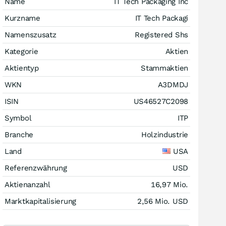
Name
IT Tech Packaging Inc
Kurzname
IT Tech Packagi
Namenszusatz
Registered Shs
Kategorie
Aktien
Aktientyp
Stammaktien
WKN
A3DMDJ
ISIN
US46527C2098
Symbol
ITP
Branche
Holzindustrie
Land
USA
Referenzwährung
USD
Aktienanzahl
16,97 Mio.
Marktkapitalisierung
2,56 Mio.
USD