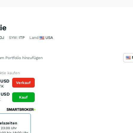
ie
DJ
SYM:
ITP
Land
USA
m Portfolio hinzufügen
ktie kaufen
USD
Verkauf
TK
USD
Kauf
K
elszeiten
s 23:00 Uhr
:00 bis 19:00 Uhr