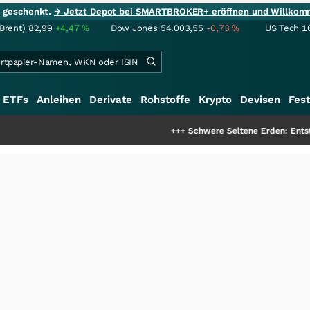
ie geschenkt.
→ Jetzt Depot bei SMARTBROKER+ eröffnen und Willkom
(Brent)
82,99
+4,47
%
Dow Jones
54.003,55
-0,73
%
US Tech 1
ETFs
Anleihen
Derivate
Rohstoffe
Krypto
Devisen
Fest
+++
Schwere Seltene Erden: Entsteht hier die