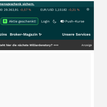
mensgeschenk sichern.
00
29.363,91
-0,57
%
EUR/USD
1,15182
-0,31
%
Aktie geschenkt!
Login
Push-Kurse
zins
Broker-Magazin ✨
Unsere Services
 nächste Milliardenstory?
+++
Anzeige