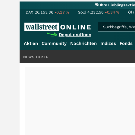
🎁 Ihre Lieblingsakt
DAX
26.153,36
-0,17
%
Gold
4.232,56
-0,34
%
Öl 
Depot eröffnen
Aktien
Community
Nachrichten
Indizes
Fonds
NEWS TICKER