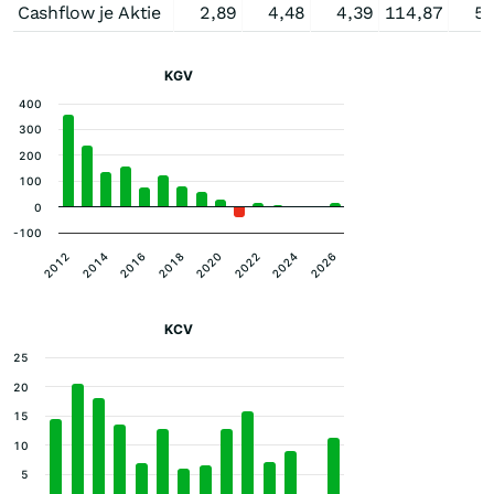
Cashflow je Aktie
2,89
4,48
4,39
114,87
5,
KGV
400
300
200
100
0
-100
2022
2024
2026
2012
2014
2016
2018
2020
KCV
25
20
15
10
5