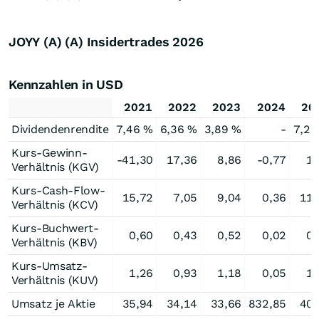
JOYY (A) (A) Insidertrades
2026
Kennzahlen in USD
2021
2022
2023
2024
20
Dividendenrendite
7,46 %
6,36 %
3,89 %
-
7,22
Kurs-Gewinn-
-41,30
17,36
8,86
-0,77
1,
Verhältnis (KGV)
Kurs-Cash-Flow-
15,72
7,05
9,04
0,36
11,
Verhältnis (KCV)
Kurs-Buchwert-
0,60
0,43
0,52
0,02
0,
Verhältnis (KBV)
Kurs-Umsatz-
1,26
0,93
1,18
0,05
1,
Verhältnis (KUV)
Umsatz je Aktie
35,94
34,14
33,66
832,85
40,