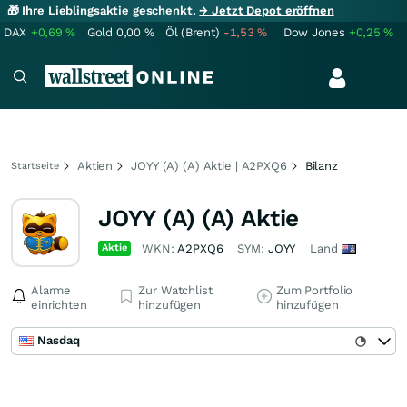
🎁 Ihre Lieblingsaktie geschenkt.
→ Jetzt Depot eröffnen
DAX
+0,69
%
Gold
0,00
%
Öl (Brent)
-1,53
%
Dow Jones
+0,25
%
Aktien
JOYY (A) (A) Aktie | A2PXQ6
Bilanz
Startseite
JOYY (A) (A) Aktie
Aktie
WKN:
A2PXQ6
SYM:
JOYY
Land
Alarme
Zur Watchlist
Zum Portfolio
einrichten
hinzufügen
hinzufügen
Nasdaq