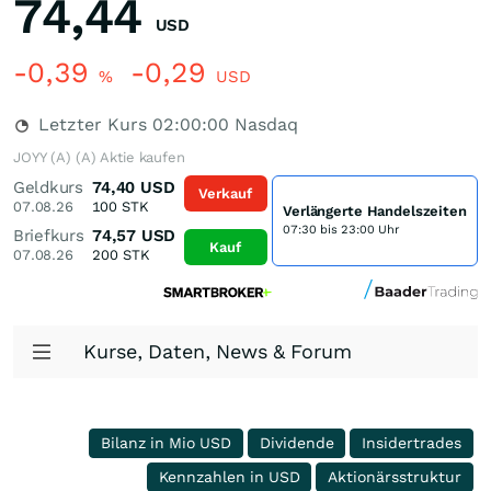
74,44
USD
-0,39
-0,29
%
USD
Letzter Kurs
02:00:00
Nasdaq
JOYY (A) (A) Aktie kaufen
Geldkurs
74,40
USD
Verkauf
07.08.26
100
STK
Verlängerte Handelszeiten
07:30 bis 23:00 Uhr
Briefkurs
74,57
USD
Kauf
07.08.26
200
STK
Kurse, Daten, News & Forum
Bilanz in Mio USD
Dividende
Insidertrades
Kennzahlen in USD
Aktionärsstruktur