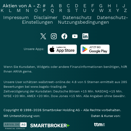
Aktien von A - Z:
#
A
B
C
D
E
F
G
H
I
J
K
L
M
N
O
P
Q
R
S
T
U
V
W
X
Y
Z
Impressum
Disclaimer
Datenschutz
Datenschutz-
Einstellungen
Nutzungsbedingungen
Unsere Apps:
Wenn Sie Kursdaten, Widgets oder andere Finanzinformationen benötigen, hilft
Ihnen
ARIVA
gerne.
Unsere User schätzen wallstreet-online.de: 4.8 von 5 Sternen ermittelt aus 285
Bewertungen bei www.kagels-trading.de
Zeitverzögerung der Kursdaten: Deutsche Börsen +15 Min. NASDAQ +15 Min.
NYSE +20 Min. AMEX +20 Min. Dow Jones +15 Min. Alle Angaben ohne Gewähr.
Copyright © 1998-2026 Smartbroker Holding AG - Alle Rechte vorbehalten.
Mit Unterstützung von:
Daten & Kurse von: