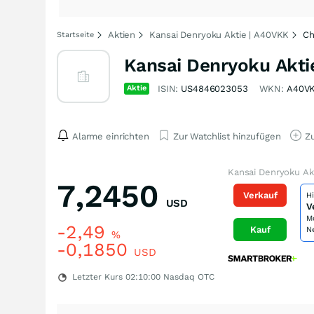
Aktien
Kansai Denryoku Aktie | A40VKK
Ch
Startseite
Kansai Denryoku Akti
Aktie
ISIN:
US4846023053
WKN:
A40V
Alarme einrichten
Zur Watchlist hinzufügen
Zu
Kansai Denryoku Ak
7,2450
Verkauf
H
USD
V
M
-2,49
Kauf
N
%
-0,1850
USD
Letzter Kurs
02:10:00
Nasdaq OTC