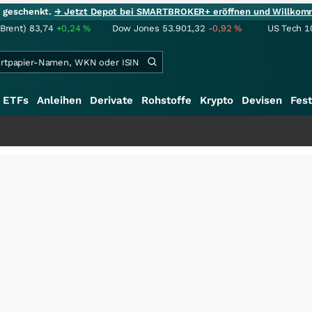
ie geschenkt.
→ Jetzt Depot bei SMARTBROKER+ eröffnen und Willkom
(Brent)
83,74
+0,24
%
Dow Jones
53.901,32
-0,92
%
US Tech 1
ETFs
Anleihen
Derivate
Rohstoffe
Krypto
Devisen
Fest