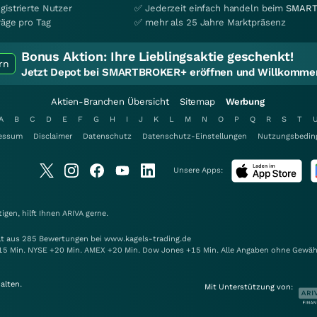
gistrierte Nutzer
✅ Jederzeit einfach handeln beim
SMART
räge pro Tag
✅ mehr als 25 Jahre Marktpräsenz
Bonus Aktion:
Ihre Lieblingsaktie geschenkt!
rn
Jetzt Depot bei SMARTBROKER+ eröffnen und Willkommen
Aktien-Branchen Übersicht
Sitemap
Werbung
A
B
C
D
E
F
G
H
I
J
K
L
M
N
O
P
Q
R
S
T
essum
Disclaimer
Datenschutz
Datenschutz-Einstellungen
Nutzungsbedin
Unsere Apps:
gen, hilft Ihnen
ARIVA
gerne.
elt aus 285 Bewertungen bei www.kagels-trading.de
15 Min. NYSE +20 Min. AMEX +20 Min. Dow Jones +15 Min. Alle Angaben ohne Gewäh
alten.
Mit Unterstützung von: