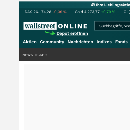
🎁 Ihre Lieblingsakt
DAX
26.174,28
-0,09
%
Gold
4.273,77
+0,79
%
Öl 
Depot eröffnen
Aktien
Community
Nachrichten
Indizes
Fonds
NEWS TICKER