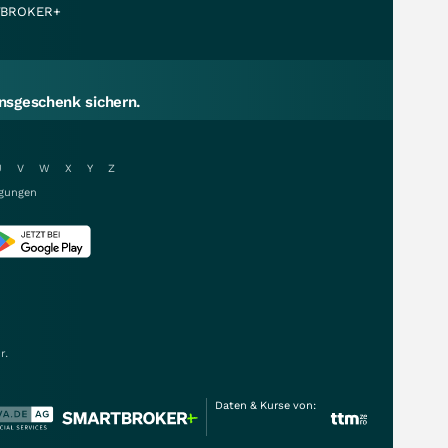
BROKER+
sgeschenk sichern.
U
V
W
X
Y
Z
gungen
r.
Daten & Kurse von: