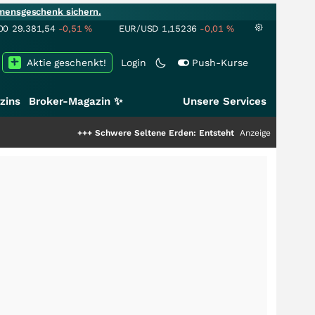
mensgeschenk sichern.
00
29.381,54
-0,51
%
EUR/USD
1,15236
-0,01
%
Aktie geschenkt!
Login
Push-Kurse
zins
Broker-Magazin ✨
Unsere Services
+++
Schwere Seltene Erden: Entsteht hier die nächste Milliarden
Anzeige