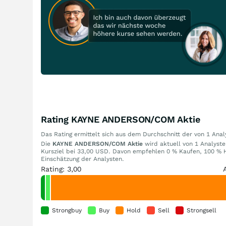
Rating KAYNE ANDERSON/COM Aktie
Das Rating ermittelt sich aus dem Durchschnitt der von 1 An
Die
KAYNE ANDERSON/COM Aktie
wird aktuell von 1 Analyste
Kursziel bei 33,00 USD. Davon empfehlen 0 % Kaufen, 100 % H
Einschätzung der Analysten.
Rating: 3,00
Strongbuy
Buy
Hold
Sell
Strongsell