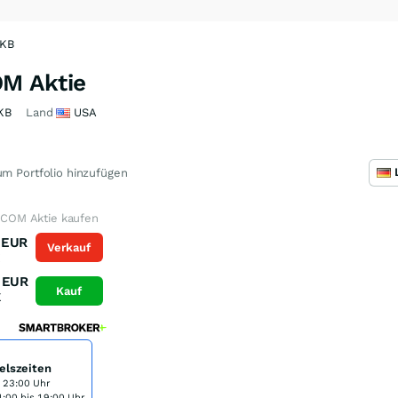
XKB
M Aktie
KB
Land
USA
m Portfolio hinzufügen
OM Aktie kaufen
EUR
Verkauf
K
EUR
Kauf
K
elszeiten
s 23:00 Uhr
:00 bis 19:00 Uhr