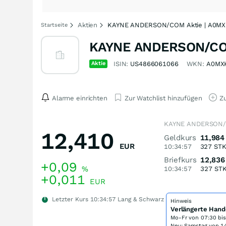
Aktien
KAYNE ANDERSON/COM Aktie | A0M
Startseite
KAYNE ANDERSON/CO
Aktie
ISIN:
US4866061066
WKN:
A0MX
Alarme einrichten
Zur Watchlist hinzufügen
Zu
KAYNE ANDERSON/C
12,410
Geldkurs
11,984
EUR
10:34:57
327
ST
Briefkurs
12,836
+0,09
%
10:34:57
327
ST
+0,011
EUR
Letzter Kurs
10:34:57
Lang & Schwarz
Hinweis
Verlängerte Hand
Mo-Fr von
07:30 bi
Neu: Samstag von 14