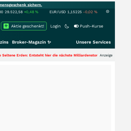
mensgeschenk sichern.
00
29.522,58
+0,48
%
EUR/USD
1,15225
-0,02
%
Aktie geschenkt!
Login
Push-Kurse
zins
Broker-Magazin ✨
Unsere Services
n: Entsteht hier die nächste Milliardenstory?
+++
Anzeige