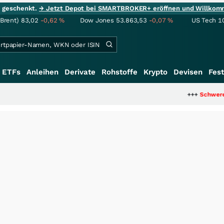
ie geschenkt.
→ Jetzt Depot bei SMARTBROKER+ eröffnen und Willkom
(Brent)
83,02
-0,62
%
Dow Jones
53.863,53
-0,07
%
US Tech 1
ETFs
Anleihen
Derivate
Rohstoffe
Krypto
Devisen
Fest
+++
Schwere Seltene Erde