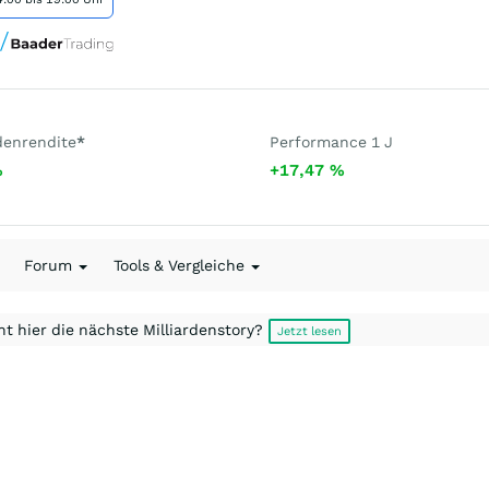
denrendite
*
Performance 1 J
%
+17,47
%
Forum
Tools & Vergleiche
t hier die nächste Milliardenstory?
Jetzt lesen