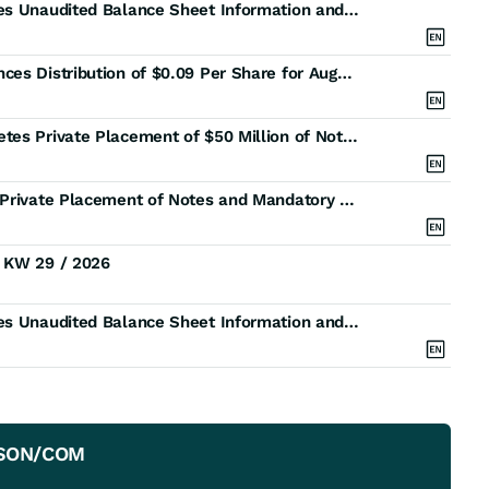
Kayne Anderson Energy Infrastructure Fund Provides Unaudited Balance Sheet Information and Announces Its Net Asset Value and Asset Coverage Ratios as of July 31, 2026
Kayne Anderson Energy Infrastructure Fund Announces Distribution of $0.09 Per Share for August 2026
Kayne Anderson Energy Infrastructure Fund Completes Private Placement of $50 Million of Notes
Kayne Anderson Energy Infrastructure Fund Prices Private Placement of Notes and Mandatory Redeemable Preferred Shares
) KW 29 / 2026
Kayne Anderson Energy Infrastructure Fund Provides Unaudited Balance Sheet Information and Announces Its Net Asset Value and Asset Coverage Ratios as of June 30, 2026
RSON/COM