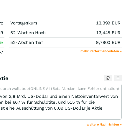
rz
Vortageskurs
12,399
EUR
UR
52-Wochen Hoch
13,448
EUR
%
52-Wochen Tief
9,7900
EUR
mehr Performancedaten »
57
tie
t durch wallstreetONLINE AI (Beta-Version: kann Fehler enthalten)
von 2,8 Mrd. US-Dollar und einen Nettoinventarwert von
n bei 667 % für Schuldtitel und 515 % für die
t eine Ausschüttung von 0,09 US-Dollar je Aktie
weitere Nachrichten »