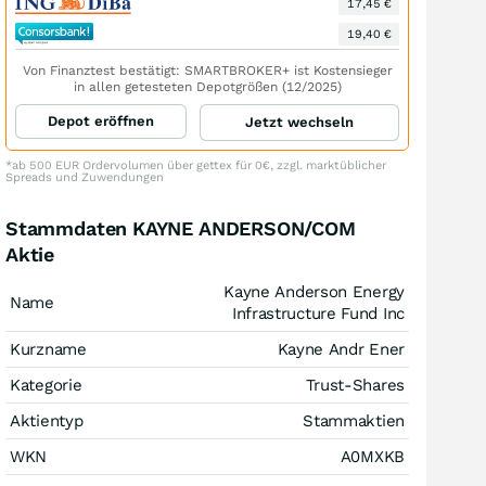
17,45 €
19,40 €
Von Finanztest bestätigt: SMARTBROKER+ ist Kostensieger
in allen getesteten Depotgrößen (12/2025)
Depot eröffnen
Jetzt wechseln
*ab 500 EUR Ordervolumen über gettex für 0€, zzgl. marktüblicher
Spreads und Zuwendungen
Stammdaten KAYNE ANDERSON/COM
Aktie
Kayne Anderson Energy
Name
Infrastructure Fund Inc
Kurzname
Kayne Andr Ener
Kategorie
Trust-Shares
Aktientyp
Stammaktien
WKN
A0MXKB