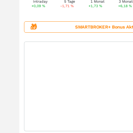
+0,09
%
-1,71
%
+1,73
%
+6,18
%
🎁
SMARTBROKER+ Bonus Aktion