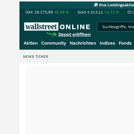
🎁 Ihre Lieblingsakt
DAX
26.275,99
+0,39
%
Gold
4.313,11
+1,71
%
Öl 
Depot eröffnen
Aktien
Community
Nachrichten
Indizes
Fonds
NEWS TICKER