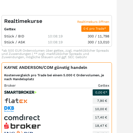
Realtimekurse
Realtimekurs öffnen
0 € pro Trade*
Gettex
Stück /
BID
10:08:19
300
/
11,798
Stück /
ASK
10:08:19
300
/
13,010
*ab 500 EUR Ordervolumen über gettex, zzgl. marktüblicher Spreads
und Zuwendungen | ** zzgl. marktüblicher Spreads und
Zuwendungen, mögliche Steuern und ggf. SEC Gebühr
KAYNE ANDERSON/COM günstig handeln
Kostenvergleich pro Trade bei einem 5.000 € Ordervolumen, je
nach Handelsplatz
Broker
Gettex
0,00 €*
7,90 €
10,00 €
17,40 €
18,47 €