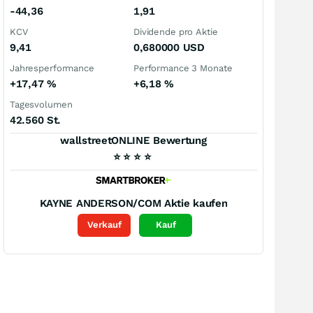
-44,36
1,91
KCV
Dividende pro Aktie
9,41
0,680000
USD
Jahresperformance
Performance 3 Monate
+17,47
%
+6,18
%
Tagesvolumen
42.560 St.
wallstreetONLINE Bewertung
⭐
⭐
⭐
⭐
KAYNE ANDERSON/COM
Aktie kaufen
Verkauf
Kauf