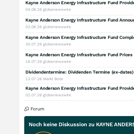
04.08.26
globenewswire
03.08.26
globenewswire
30.07.26
globenewswire
16.07.26
globenewswire
Dividendentermine: Dividenden Termine (ex-dates
13.07.26
Markt Bote
02.07.26
globenewswire
Forum
Noch keine Diskussion zu KAYNE ANDE