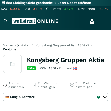
🎁 Ihre Lieblingsaktie geschenkt.
→ Jetzt Depot eröffnen
DAX
-0,09
%
Gold
-0,19
%
Öl (Brent)
+3,67
%
Dow Jones
-0,93
%
Aktien
Kongsberg Gruppen Aktie | A3D9X7
Startseite
Realtime
Kongsberg Gruppen Aktie
Aktie
WKN:
A3D9X7
Land
Alarme
Zur Watchlist
Zum Portfolio
einrichten
hinzufügen
hinzufügen
Lang & Schwarz