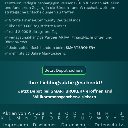
zentralen verlagsunabhängigen Wissens-Hub für einen aktuellen
und fundierten Zugang in die Börsen- und Wirtschaftswelt, um
strategische Entscheidungen zu treffen.
✅ Größte Finanz-Community Deutschlands
✅ über 550.000 registrierte Nutzer
✅ rund 2.000 Beiträge pro Tag
✅ verlagsunabhängige Partner ARIVA, FinanzNachrichten und
BörsenNews
✅ Jederzeit einfach handeln beim
SMARTBROKER+
✅ mehr als 25 Jahre Marktpräsenz
Jetzt Depot sichern
Ihre Lieblingsaktie geschenkt!
Jetzt Depot bei SMARTBROKER+ eröffnen und
Willkommensgeschenk sichern.
Aktien von A - Z:
#
A
B
C
D
E
F
G
H
I
J
K
L
M
N
O
P
Q
R
S
T
U
V
W
X
Y
Z
Impressum
Disclaimer
Datenschutz
Datenschutz-