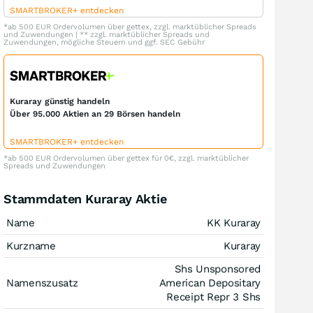
SMARTBROKER+ entdecken
*ab 500 EUR Ordervolumen über gettex, zzgl. marktüblicher Spreads
und Zuwendungen | ** zzgl. marktüblicher Spreads und
Zuwendungen, mögliche Steuern und ggf. SEC Gebühr
Kuraray günstig handeln
Über 95.000 Aktien an 29 Börsen handeln
SMARTBROKER+ entdecken
*ab 500 EUR Ordervolumen über gettex für 0€, zzgl. marktüblicher
Spreads und Zuwendungen
Stammdaten Kuraray Aktie
Name
KK Kuraray
Kurzname
Kuraray
Shs Unsponsored
Namenszusatz
American Depositary
Receipt Repr 3 Shs