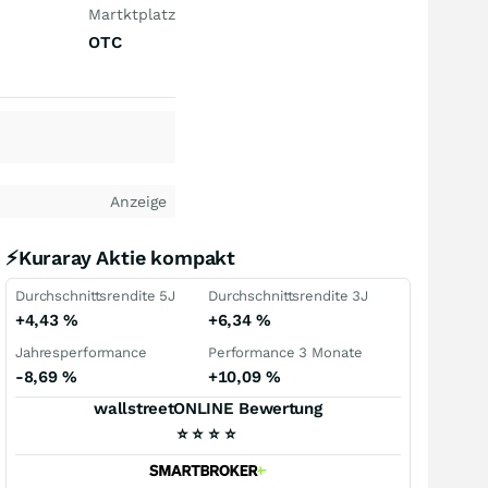
Martktplatz
OTC
Anzeige
⚡Kuraray Aktie kompakt
Durchschnittsrendite 5J
Durchschnittsrendite 3J
+4,43
%
+6,34
%
Jahresperformance
Performance 3 Monate
-8,69
%
+10,09
%
wallstreetONLINE Bewertung
⭐
⭐
⭐
⭐