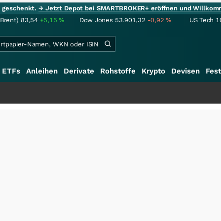
ie geschenkt.
→ Jetzt Depot bei SMARTBROKER+ eröffnen und Willkom
(Brent)
83,54
+5,15
%
Dow Jones
53.901,32
-0,92
%
US Tech 1
ETFs
Anleihen
Derivate
Rohstoffe
Krypto
Devisen
Fest