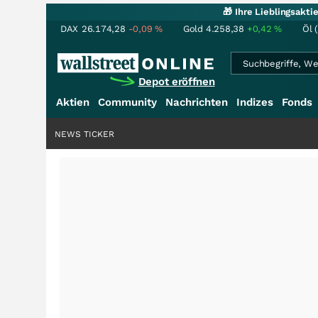
🎁 Ihre Lieblingsakt
DAX
26.174,28
-0,09
%
Gold
4.258,38
+0,42
%
Öl 
Depot eröffnen
Aktien
Community
Nachrichten
Indizes
Fonds
NEWS TICKER