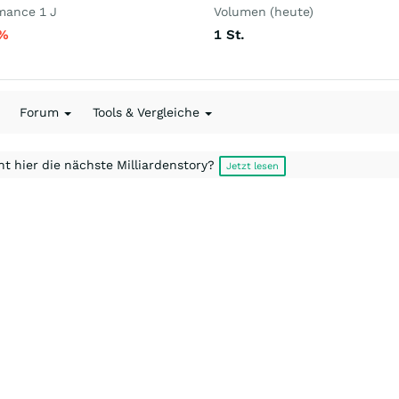
mance 1 J
Volumen (heute)
%
1
St.
Forum
Tools & Vergleiche
t hier die nächste Milliardenstory?
Jetzt lesen