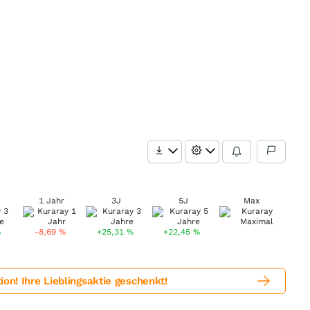
1 Jahr
3J
5J
Max
%
-8,69
%
+25,31
%
+22,45
%
! Ihre Lieblingsaktie geschenkt!