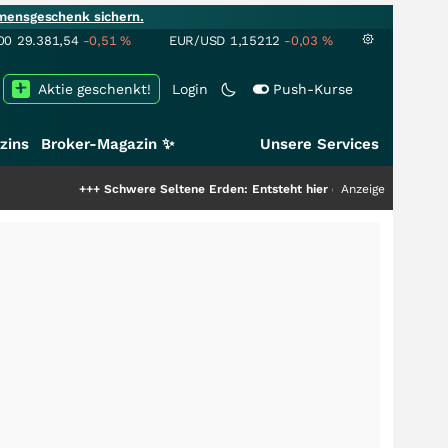
mensgeschenk sichern.
00
29.381,54
-0,51
%
EUR/USD
1,15212
-0,03
%
Aktie geschenkt!
Login
Push-Kurse
zins
Broker-Magazin ✨
Unsere Services
+++
Schwere Seltene Erden: Entsteht hier die nächste Milliardenstory?
Anzeige
++