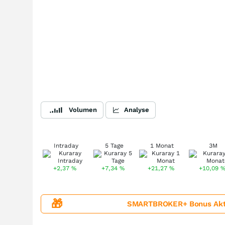
Volumen
Analyse
Intraday
5 Tage
1 Monat
3M
+2,37
%
+7,34
%
+21,27
%
+10,09
🎁
SMARTBROKER+ Bonus Aktion