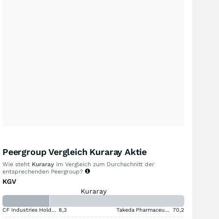
Peergroup Vergleich Kuraray Aktie
Wie steht
Kuraray
im Vergleich zum Durchschnitt der
entsprechenden Peergroup?
KGV
Kuraray
CF Industries Holdings
8,3
Takeda Pharmaceutical Aktie
70,2