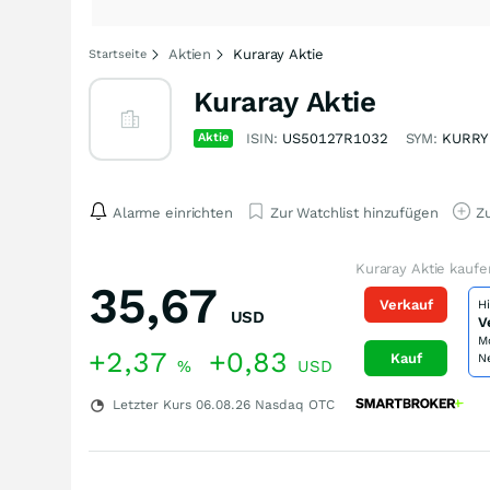
Aktien
Kuraray Aktie
Startseite
Kuraray Aktie
Aktie
ISIN:
US50127R1032
SYM:
KURRY
Alarme einrichten
Zur Watchlist hinzufügen
Zu
Kuraray Aktie kaufe
35,67
Verkauf
H
USD
V
M
+2,37
+0,83
Kauf
N
%
USD
Letzter Kurs
06.08.26
Nasdaq OTC