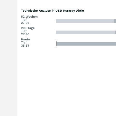
Technische Analyse in USD Kuraray Aktie
52 Wochen
Tief
27,05
200 Tage
Tief
27,90
Heute
Tief
35,67